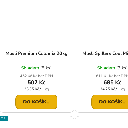
Musli Premium Coldmix 20kg
Musli Spillers Cool M
Skladem
(9 ks)
Skladem
(7 ks)
452,68 Kč bez DPH
611,61 Kč bez DP
507 Kč
685 Kč
Měrná
Měrná
25,35 Kč / 1 kg
34,25 Kč / 1 kg
cena:
cena:
DO KOŠÍKU
DO KOŠÍKU
TIP