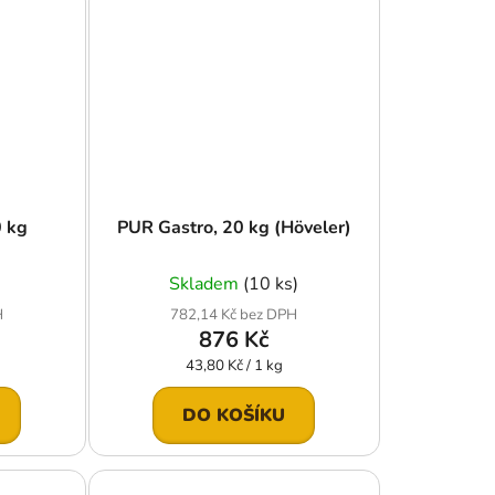
0 kg
PUR Gastro, 20 kg (Höveler)
Skladem
(10 ks)
H
782,14 Kč bez DPH
876 Kč
Měrná
43,80 Kč / 1 kg
cena:
DO KOŠÍKU