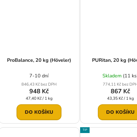
ProBalance, 20 kg (Höveler)
PURitan, 20 kg (Hö
7-10 dní
Skladem
(11 ks
846,43 Kč bez DPH
774,11 Kč bez DP
948 Kč
867 Kč
Měrná
Měrná
47,40 Kč / 1 kg
43,35 Kč / 1 kg
cena:
cena:
DO KOŠÍKU
DO KOŠÍKU
TIP