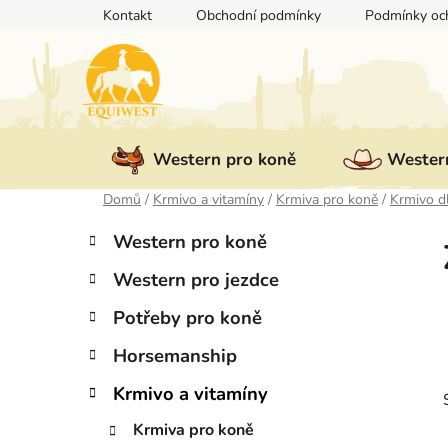
Přejít
Kontakt
Obchodní podmínky
Podmínky och
na
obsah
Western pro koně
Western
Domů
/
Krmivo a vitamíny
/
Krmiva pro koně
/
Krmivo d
P
K
Přeskočit
Western pro koně
a
kategorie
o
t
Western pro jezdce
s
e
t
g
Potřeby pro koně
r
o
Horsemanship
a
r
i
n
Krmivo a vitamíny
e
n
Krmiva pro koně
í