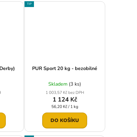
TIP
(Derby)
PUR Sport 20 kg - bezobilné
Skladem
(3 ks)
H
1 003,57 Kč bez DPH
1 124 Kč
Měrná
56,20 Kč / 1 kg
cena:
DO KOŠÍKU