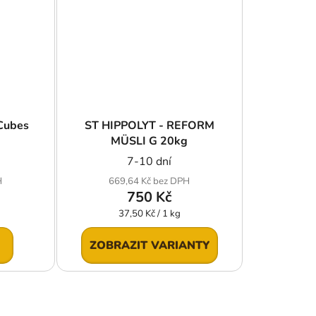
 Cubes
ST HIPPOLYT - REFORM
MÜSLI G 20kg
7-10 dní
H
669,64 Kč bez DPH
750 Kč
Měrná
37,50 Kč / 1 kg
cena:
ZOBRAZIT VARIANTY