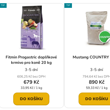
V
TIP
TIP
ý
p
s
p
r
o
d
Fitmin Progastric doplňkové
Mustang COUNTRY 
u
krmivo pro koně 20 kg
k
3-5 dní
3-5 dní
t
606,25 Kč bez DPH
794,64 Kč bez DP
ů
679 Kč
890 Kč
Měrná
Měrná
33,95 Kč / 1 kg
59,33 Kč / 1 kg
cena:
cena:
DO KOŠÍKU
DO KOŠÍKU