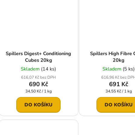
Spillers Digest+ Conditioning
Spillers High Fibre
Cubes 20kg
20kg
Skladem
(14 ks)
Skladem
(5 ks)
616,07 Kč bez DPH
616,96 Kč bez DP
690 Kč
691 Kč
Měrná
Měrná
34,50 Kč / 1 kg
34,55 Kč / 1 kg
cena:
cena:
DO KOŠÍKU
DO KOŠÍKU