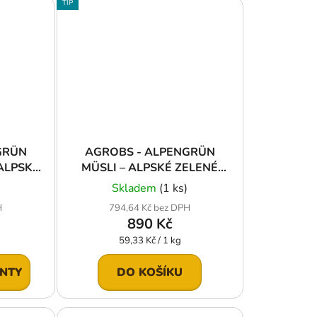
TIP
GRÜN
AGROBS - ALPENGRÜN
ALPSKÝ
MÜSLI – ALPSKÉ ZELENÉ
MÜSLI
Skladem
(1 ks)
H
794,64 Kč bez DPH
890 Kč
Měrná
59,33 Kč / 1 kg
cena:
ANTY
DO KOŠÍKU