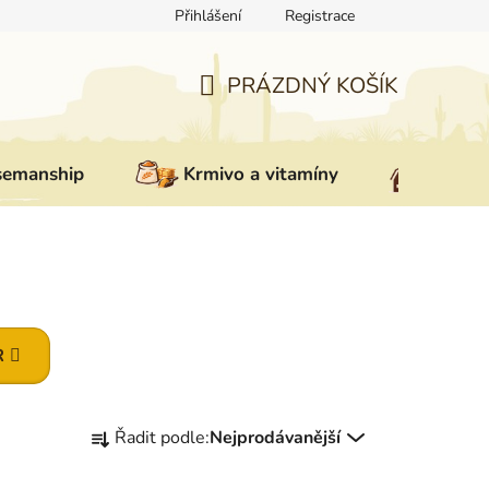
Přihlášení
Registrace
ovat zboží
Reklamace
Doprava a platba
Nepřevzetí zás
PRÁZDNÝ KOŠÍK
NÁKUPNÍ
KOŠÍK
semanship
Krmivo a vitamíny
Vybav
R
Ř
Řadit podle:
Nejprodávanější
a
z