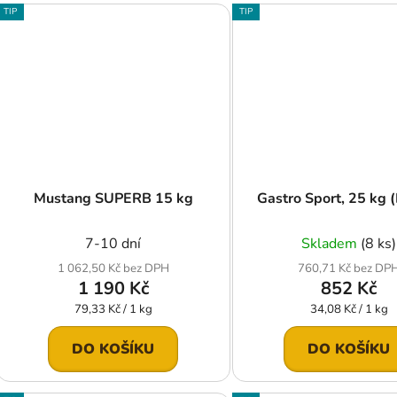
TIP
TIP
Mustang SUPERB 15 kg
Gastro Sport, 25 kg 
7-10 dní
Skladem
(8 ks)
1 062,50 Kč bez DPH
760,71 Kč bez DP
1 190 Kč
852 Kč
Měrná
Měrná
79,33 Kč / 1 kg
34,08 Kč / 1 kg
cena:
cena:
DO KOŠÍKU
DO KOŠÍKU