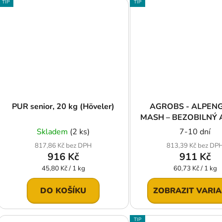
TIP
TIP
PUR senior, 20 kg (Höveler)
AGROBS - ALPEN
MASH – BEZOBILNÝ 
MASH
Skladem
(2 ks)
7-10 dní
817,86 Kč bez DPH
813,39 Kč bez DP
916 Kč
911 Kč
Měrná
Měrná
45,80 Kč / 1 kg
60,73 Kč / 1 kg
cena:
cena:
DO KOŠÍKU
ZOBRAZIT VARI
TIP