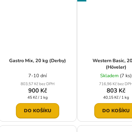
Gastro Mix, 20 kg (Derby)
Western Basic, 2
(Höveler)
7-10 dní
Skladem
(7 ks)
803,57 Kč bez DPH
716,96 Kč bez DP
900 Kč
803 Kč
Měrná
Měrná
45 Kč / 1 kg
40,15 Kč / 1 kg
cena:
cena:
DO KOŠÍKU
DO KOŠÍKU