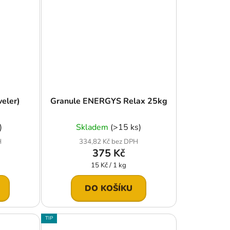
veler)
Granule ENERGYS Relax 25kg
)
Skladem
(>15 ks)
H
334,82 Kč bez DPH
375 Kč
Měrná
15 Kč / 1 kg
cena:
DO KOŠÍKU
TIP