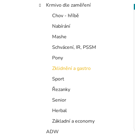
p
Krmivo dle zaměření
a
Chov - hříbě
n
i
Nabírání
e
l
Mashe
Schvácení, IR, PSSM
Pony
Zklidnění a gastro
Sport
Řezanky
Senior
Herbal
Základní a economy
ADW