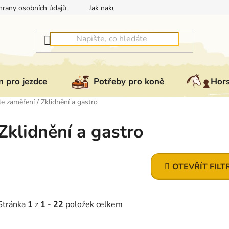
rany osobních údajů
Jak nakupovat
Jak vrátit nebo reklam
 pro jezdce
Potřeby pro koně
Hor
le zaměření
/
Zklidnění a gastro
Zklidnění a gastro
OTEVŘÍT FILT
Stránka
1
z
1
-
22
položek celkem