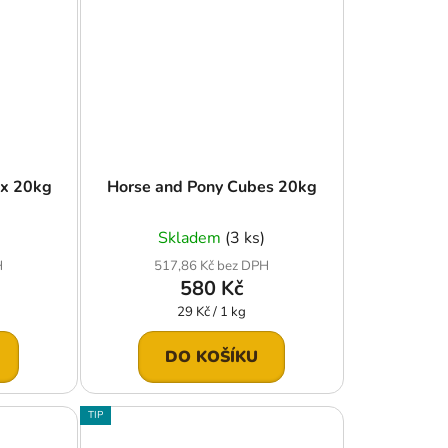
ix 20kg
Horse and Pony Cubes 20kg
Skladem
(3 ks)
H
517,86 Kč bez DPH
580 Kč
Měrná
29 Kč / 1 kg
cena:
DO KOŠÍKU
TIP