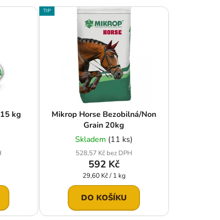
e
TIP
n
í
p
r
o
d
u
k
15 kg
Mikrop Horse Bezobilná/Non
t
Grain 20kg
ů
Skladem
(11 ks)
H
528,57 Kč bez DPH
592 Kč
Měrná
29,60 Kč / 1 kg
cena:
DO KOŠÍKU