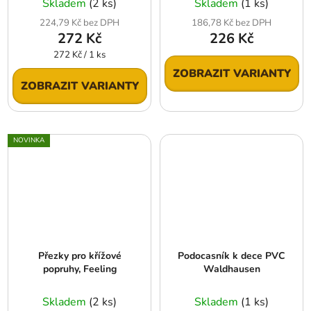
Skladem
(2 ks)
Skladem
(1 ks)
224,79 Kč bez DPH
186,78 Kč bez DPH
272 Kč
226 Kč
Měrná
272 Kč / 1 ks
cena:
ZOBRAZIT VARIANTY
ZOBRAZIT VARIANTY
NOVINKA
Přezky pro křížové
Podocasník k dece PVC
popruhy, Feeling
Waldhausen
Skladem
(2 ks)
Skladem
(1 ks)