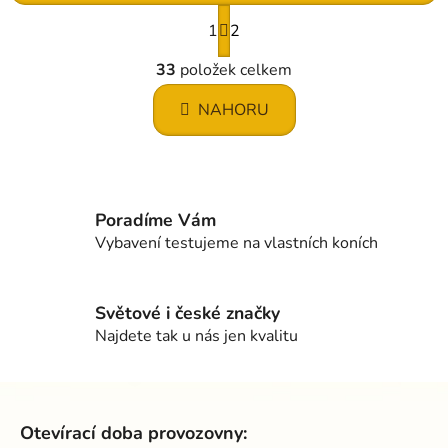
S
1
t
2
r
O
á
33
položek celkem
v
n
l
k
NAHORU
á
o
d
v
a
á
c
n
í
í
Poradíme Vám
p
Vybavení testujeme na vlastních koních
r
v
k
Světové i české značky
y
Najdete tak u nás jen kvalitu
v
ý
p
Z
i
á
s
Otevírací doba provozovny:
p