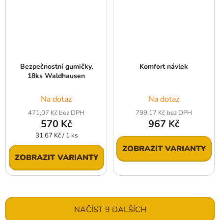
Bezpečnostní gumičky,
Komfort návlek
18ks Waldhausen
Na dotaz
Na dotaz
471,07 Kč bez DPH
799,17 Kč bez DPH
570 Kč
967 Kč
Měrná
31,67 Kč / 1 ks
cena:
ZOBRAZIT VARIANTY
ZOBRAZIT VARIANTY
NAČÍST 9 DALŠÍCH