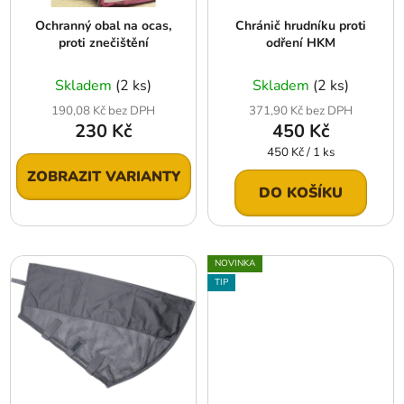
r
t
Ochranný obal na ocas,
Chránič hrudníku proti
o
ů
proti znečištění
odření HKM
d
u
Skladem
(2 ks)
Skladem
(2 ks)
k
190,08 Kč bez DPH
371,90 Kč bez DPH
t
230 Kč
450 Kč
ů
Měrná
450 Kč / 1 ks
cena:
ZOBRAZIT VARIANTY
DO KOŠÍKU
NOVINKA
TIP