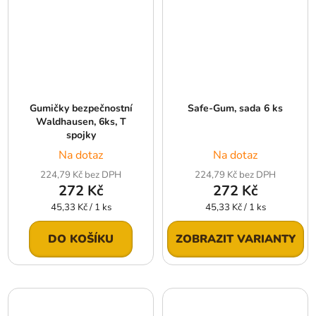
Gumičky bezpečnostní
Safe-Gum, sada 6 ks
Waldhausen, 6ks, T
spojky
Na dotaz
Na dotaz
224,79 Kč bez DPH
224,79 Kč bez DPH
272 Kč
272 Kč
Měrná
Měrná
45,33 Kč / 1 ks
45,33 Kč / 1 ks
cena:
cena:
DO KOŠÍKU
ZOBRAZIT VARIANTY