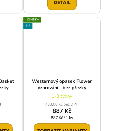
DETAIL
NOVINKA
TIP
Basket
Westernový opasek Flower
ezky
vzorování - bez přezky
1-3 týdny
H
733,06 Kč bez DPH
887 Kč
Měrná
887 Kč / 1 ks
cena:
ANTY
ZOBRAZIT VARIANTY