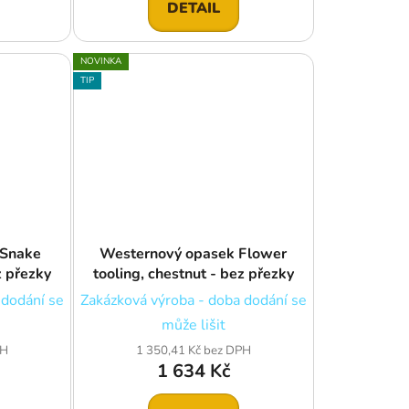
DETAIL
NOVINKA
TIP
 Snake
Westernový opasek Flower
z přezky
tooling, chestnut - bez přezky
 dodání se
Zakázková výroba - doba dodání se
může lišit
PH
1 350,41 Kč bez DPH
1 634 Kč