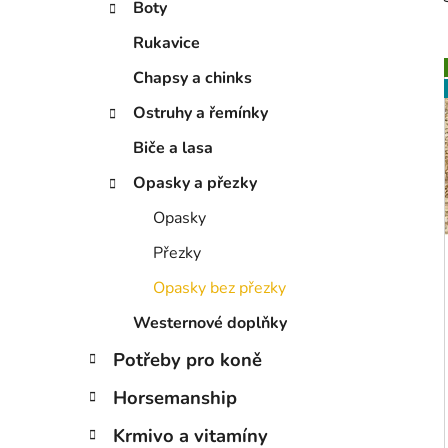
Boty
p
a
Rukavice
n
Chapsy a chinks
e
Ostruhy a řemínky
l
i
Biče a lasa
Opasky a přezky
Opasky
Přezky
Opasky bez přezky
Westernové doplňky
Potřeby pro koně
Horsemanship
Krmivo a vitamíny