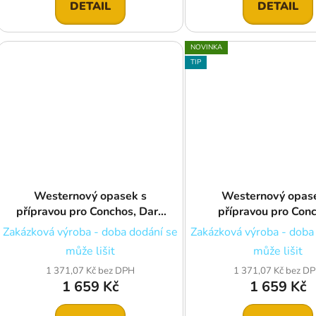
DETAIL
DETAIL
NOVINKA
TIP
Westernový opasek s
Westernový opas
přípravou pro Conchos, Dark
přípravou pro Con
Chestnut - bez přezky a bez
Chestnut - bez přezk
Zakázková výroba - doba dodání se
Zakázková výroba - doba
conchos
conchos
může lišit
může lišit
1 371,07 Kč bez DPH
1 371,07 Kč bez D
1 659 Kč
1 659 Kč