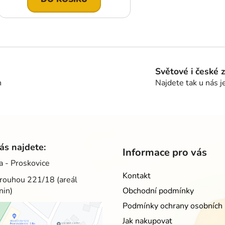
O
v
l
á
Světové i české 
d
h
Najdete tak u nás j
a
c
í
p
r
v
ás najdete:
Informace pro vás
k
a - Proskovice
y
Kontakt
v
rouhou 221/18 (areál
ý
nin)
Obchodní podmínky
p
Podmínky ochrany osobních 
i
s
Jak nakupovat