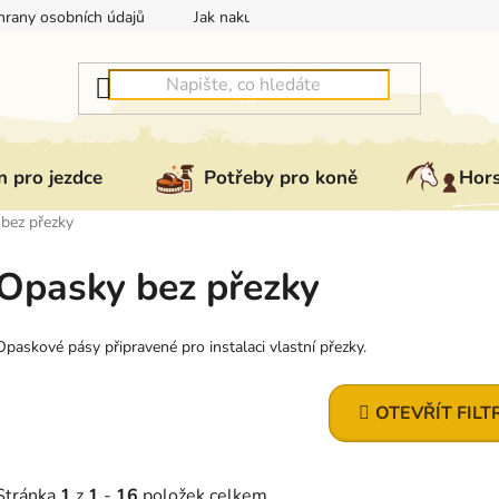
rany osobních údajů
Jak nakupovat
Jak vrátit nebo reklam
 pro jezdce
Potřeby pro koně
Hor
bez přezky
Opasky bez přezky
Opaskové pásy připravené pro instalaci vlastní přezky.
OTEVŘÍT FILT
Stránka
1
z
1
-
16
položek celkem