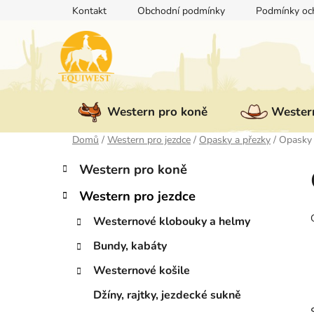
Přejít
Kontakt
Obchodní podmínky
Podmínky och
na
obsah
Western pro koně
Western
Domů
/
Western pro jezdce
/
Opasky a přezky
/
Opasky 
P
K
Přeskočit
Western pro koně
a
kategorie
o
t
Western pro jezdce
s
e
t
g
Westernové klobouky a helmy
r
o
Bundy, kabáty
a
r
i
n
Westernové košile
e
n
Džíny, rajtky, jezdecké sukně
í