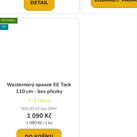
DETAIL
NOVINKA
TIP
Westernový opasek EE Tack
110 cm - bez přezky
1-3 týdny
900,83 Kč bez DPH
1 090 Kč
Měrná
1 090 Kč / 1 ks
cena:
DO KOŠÍKU