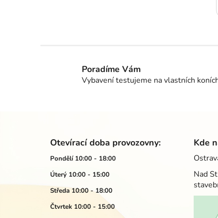
Poradíme Vám
Vybavení testujeme na vlastních koníc
Z
á
Otevírací doba provozovny:
Kde n
p
Ostrav
Pondělí 10:00 - 18:00
a
Nad St
Úterý 10:00 - 15:00
t
staveb
í
Středa 10:00 - 18:00
Čtvrtek 10:00 - 15:00