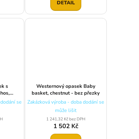
DETAIL
ek s
Westernový opasek Baby
chos,
basket, chestnut - bez přezky
y a bez
 dodání se
Zakázková výroba - doba dodání se
může lišit
PH
1 241,32 Kč bez DPH
1 502 Kč