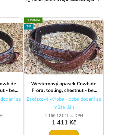
a
z
e
NOVINKA
n
TIP
í
p
r
o
d
u
k
Cowhide
Westernový opasek Cowhide
t
ut - bez
Froral tooling, chestnut - bez
ů
přezky
 dodání se
Zakázková výroba - doba dodání se
může lišit
PH
1 166,12 Kč bez DPH
1 411 Kč