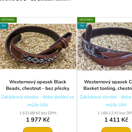
V
NOVINKA
NOVINKA
ý
TIP
TIP
p
s
p
r
o
d
Westernový opasek Black
Westernový opasek 
u
Beads, chestnut - bez přezky
Basket tooling, chestn
k
přezky
Zakázková výroba - doba dodání se
Zakázková výroba - doba
t
může lišit
může lišit
ů
1 633,88 Kč bez DPH
1 166,12 Kč bez D
1 977 Kč
1 411 Kč