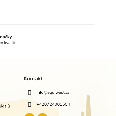
značky
en kvalitu
Kontakt
info
@
equiwest.cz
+420724001554
údajů