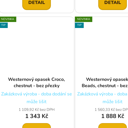
DETAIL
DETAIL
NOVINKA
NOVINKA
TIP
TIP
Westernový opasek Croco,
Westernový opasek
chestnut - bez přezky
Beads, chestnut - bez
Zakázková výroba - doba dodání se
Zakázková výroba - doba
může lišit
může lišit
1 109,92 Kč bez DPH
1 560,33 Kč bez D
1 343 Kč
1 888 Kč