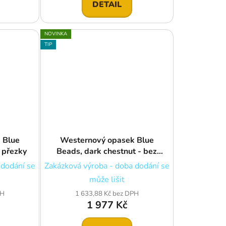
DETAIL
NOVINKA
TIP
 Blue
Westernový opasek Blue
 přezky
Beads, dark chestnut - bez
přezky
 dodání se
Zakázková výroba - doba dodání se
může lišit
PH
1 633,88 Kč bez DPH
1 977 Kč