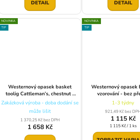
DETAIL
DETAIL
NOVINKA
NOVINKA
TIP
TIP
Westernový opasek basket
Westernový opasek 
toolig Cattleman’s, chestnut -
vzorování - bez př
bez přezky
Zakázková výroba - doba dodání se
1-3 týdny
může lišit
921,49 Kč bez DP
1 115 Kč
1 370,25 Kč bez DPH
1 658 Kč
Měrná
1 115 Kč / 1 ks
cena:
ZOBRAZIT VARI