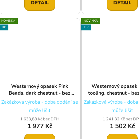
DETAIL
DETAIL
NOVINKA
NOVINKA
TIP
TIP
Westernový opasek Pink
Westernový opasek
Beads, dark chestnut - bez
tooling, chestnut - be
přezky
Zakázková výroba - doba dodání se
Zakázková výroba - doba
může lišit
může lišit
1 633,88 Kč bez DPH
1 241,32 Kč bez D
1 977 Kč
1 502 Kč