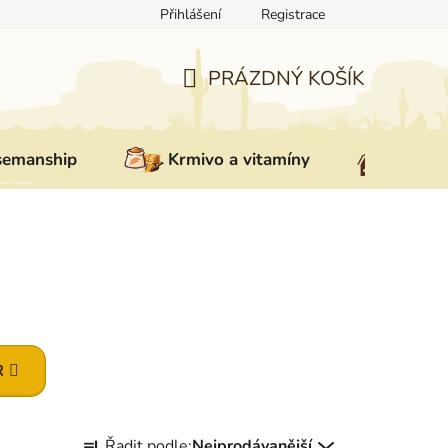
Přihlášení
Registrace
ovat zboží
Reklamace
Doprava a platba
Nepřevzetí zás
PRÁZDNÝ KOŠÍK
NÁKUPNÍ
KOŠÍK
semanship
Krmivo a vitamíny
Vybav
R
Ř
Řadit podle:
Nejprodávanější