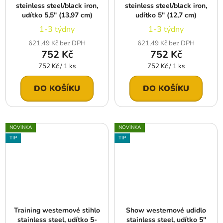
steinless steel/black iron,
steinless steel/black iron,
udítko 5,5″ (13,97 cm)
udítko 5″ (12,7 cm)
1-3 týdny
1-3 týdny
621,49 Kč bez DPH
621,49 Kč bez DPH
752 Kč
752 Kč
Měrná
Měrná
752 Kč / 1 ks
752 Kč / 1 ks
cena:
cena:
DO KOŠÍKU
DO KOŠÍKU
NOVINKA
NOVINKA
TIP
TIP
Training westernové stihlo
Show westernové udidlo
stainless steel, udítko 5-
stainless steel, udítko 5″