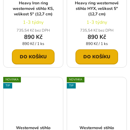
Heavy Iron ring
Heavy ring westernové
westernové stihlo KS,
stihlo HYX, velikost 5″
velikost 5″ (12,7 cm)
(12,7 cm)
1-3 týdny
1-3 týdny
735,54 Kč bez DPH
735,54 Kč bez DPH
890 Kč
890 Kč
Měrná
Měrná
890 Kč / 1 ks
890 Kč / 1 ks
cena:
cena:
DO KOŠÍKU
DO KOŠÍKU
NOVINKA
NOVINKA
TIP
TIP
Westernové stihlo
Westernové stihlo