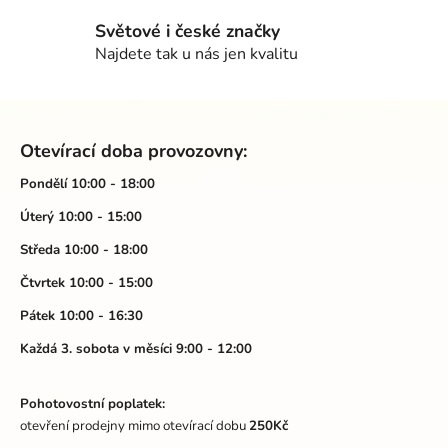
í
p
Světové i české značky
r
Najdete tak u nás jen kvalitu
v
k
Z
y
á
v
Otevírací doba provozovny:
ý
p
p
a
Pondělí 10:00 - 18:00
i
t
Úterý 10:00 - 15:00
s
í
u
Středa 10:00 - 18:00
Čtvrtek 10:00 - 15:00
Pátek 10:00 - 16:30
Každá 3. sobota v měsíci 9:00 - 12:00
Pohotovostní poplatek:
otevření prodejny mimo otevírací dobu
250Kč