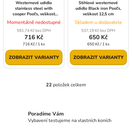
Westernové udidlo
Stihlové westernové
stainless steel with
udidlo Black iron Pool's,
cooper Pool's, velikost
velikost 12,5 cm
12,5 cm
Momentálně nedostupné
Skladem u dodavatele
591,74 Kč bez DPH
537,19 Kč bez DPH
716 Kč
650 Kč
Měrná
Měrná
716 Kč / 1 ks
650 Kč / 1 ks
cena:
cena:
ZOBRAZIT VARIANTY
ZOBRAZIT VARIANTY
22
položek celkem
O
v
l
á
d
Poradíme Vám
a
Vybavení testujeme na vlastních koních
c