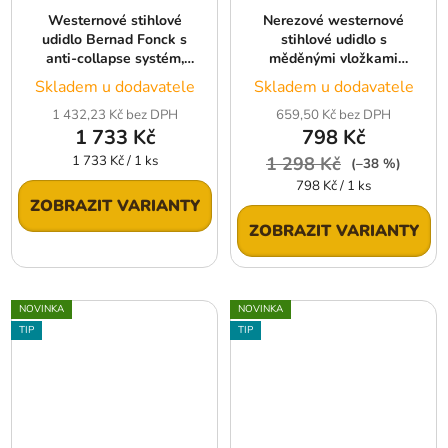
Westernové stihlové
Nerezové westernové
udidlo Bernad Fonck s
stihlové udidlo s
anti-collapse systém,
měděnými vložkami
velikost 13 cm
Metalab, velikost 13 cm
Skladem u dodavatele
Skladem u dodavatele
1 432,23 Kč bez DPH
659,50 Kč bez DPH
1 733 Kč
798 Kč
Měrná
1 733 Kč / 1 ks
1 298 Kč
(–38 %)
cena:
Měrná
798 Kč / 1 ks
cena:
ZOBRAZIT VARIANTY
ZOBRAZIT VARIANTY
NOVINKA
NOVINKA
TIP
TIP