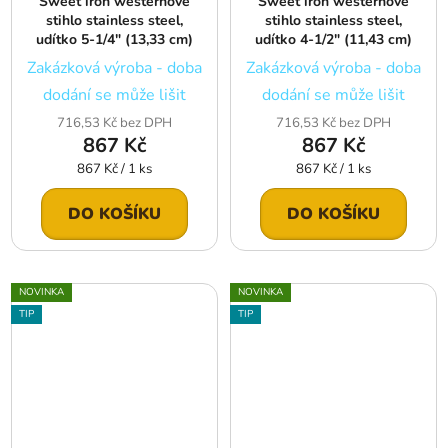
Sweet iron westernové
Sweet iron westernové
stihlo stainless steel,
stihlo stainless steel,
udítko 5-1/4″ (13,33 cm)
udítko 4-1/2″ (11,43 cm)
Zakázková výroba - doba
Zakázková výroba - doba
dodání se může lišit
dodání se může lišit
716,53 Kč bez DPH
716,53 Kč bez DPH
867 Kč
867 Kč
Měrná
Měrná
867 Kč / 1 ks
867 Kč / 1 ks
cena:
cena:
DO KOŠÍKU
DO KOŠÍKU
NOVINKA
NOVINKA
TIP
TIP