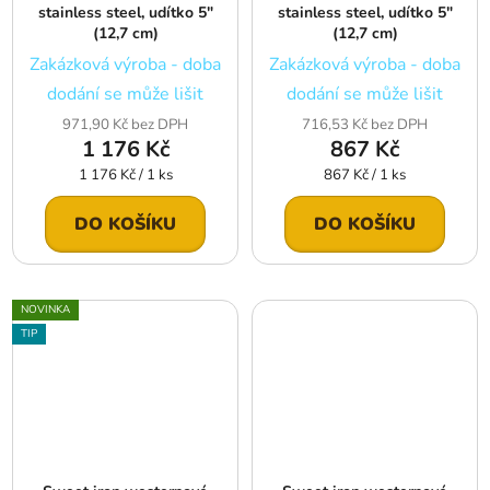
stainless steel, udítko 5″
stainless steel, udítko 5″
(12,7 cm)
(12,7 cm)
Zakázková výroba - doba
Zakázková výroba - doba
dodání se může lišit
dodání se může lišit
971,90 Kč bez DPH
716,53 Kč bez DPH
1 176 Kč
867 Kč
Měrná
Měrná
1 176 Kč / 1 ks
867 Kč / 1 ks
cena:
cena:
DO KOŠÍKU
DO KOŠÍKU
NOVINKA
TIP