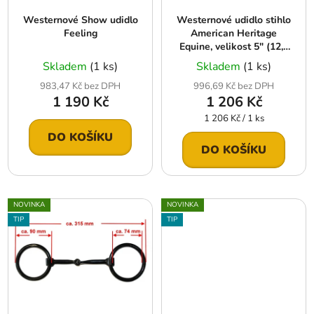
r
t
Westernové Show udidlo
Westernové udidlo stihlo
o
ů
Feeling
American Heritage
d
Equine, velikost 5″ (12,7
u
cm)
Skladem
(1 ks)
Skladem
(1 ks)
k
983,47 Kč bez DPH
996,69 Kč bez DPH
t
1 190 Kč
1 206 Kč
ů
Měrná
1 206 Kč / 1 ks
cena:
DO KOŠÍKU
DO KOŠÍKU
NOVINKA
NOVINKA
TIP
TIP