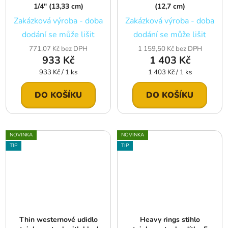
1/4″ (13,33 cm)
(12,7 cm)
Zakázková výroba - doba
Zakázková výroba - doba
dodání se může lišit
dodání se může lišit
771,07 Kč bez DPH
1 159,50 Kč bez DPH
933 Kč
1 403 Kč
Měrná
Měrná
933 Kč / 1 ks
1 403 Kč / 1 ks
cena:
cena:
DO KOŠÍKU
DO KOŠÍKU
NOVINKA
NOVINKA
TIP
TIP
Thin westernové udidlo
Heavy rings stihlo