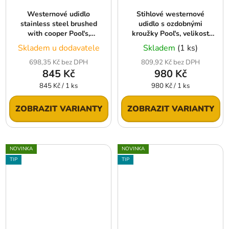
Westernové udidlo
Stihlové westernové
stainless steel brushed
udidlo s ozdobnými
with cooper Pool's,
kroužky Pool's, velikost
velikost 12,5 cm
12,5 cm
Skladem u dodavatele
Skladem
(1 ks)
698,35 Kč bez DPH
809,92 Kč bez DPH
845 Kč
980 Kč
Měrná
Měrná
845 Kč / 1 ks
980 Kč / 1 ks
cena:
cena:
ZOBRAZIT VARIANTY
ZOBRAZIT VARIANTY
NOVINKA
NOVINKA
TIP
TIP