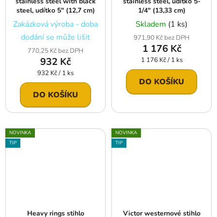
stainless steel with black
stainless steel, udítko 5-
steel, udítko 5″ (12,7 cm)
1/4″ (13,33 cm)
Zakázková výroba - doba
Skladem
(1 ks)
dodání se může lišit
971,90 Kč bez DPH
1 176 Kč
770,25 Kč bez DPH
932 Kč
Měrná
1 176 Kč / 1 ks
cena:
Měrná
932 Kč / 1 ks
DO KOŠÍKU
cena:
DO KOŠÍKU
NOVINKA
NOVINKA
TIP
TIP
Heavy rings stihlo
Victor westernové stihlo