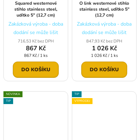
Squared westernové
O link westernové stihlo
stihlo stainless steel,
stainless steel, udítko 5″
udítko 5″ (12,7 cm)
(12,7 cm)
Zakázková výroba - doba
Zakázková výroba - doba
dodání se může lišit
dodání se může lišit
716,53 Kč bez DPH
847,93 Kč bez DPH
867 Kč
1 026 Kč
Měrná
Měrná
867 Kč / 1 ks
1 026 Kč / 1 ks
cena:
cena:
DO KOŠÍKU
DO KOŠÍKU
NOVINKA
TIP
TIP
VÝPRODEJ