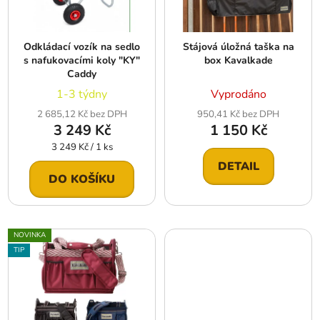
p
k
r
t
Odkládací vozík na sedlo
Stájová úložná taška na
o
ů
s nafukovacími koly "KY"
box Kavalkade
d
Caddy
u
1-3 týdny
Vyprodáno
k
2 685,12 Kč bez DPH
950,41 Kč bez DPH
t
3 249 Kč
1 150 Kč
ů
Měrná
3 249 Kč / 1 ks
cena:
DETAIL
DO KOŠÍKU
NOVINKA
TIP