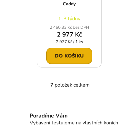
Caddy
1-3 týdny
2 460,33 Kč bez DPH
2 977 Kč
Měrná
2 977 Kč / 1 ks
cena:
DO KOŠÍKU
7
položek celkem
O
v
l
á
d
Poradíme Vám
a
Vybavení testujeme na vlastních koních
c
í