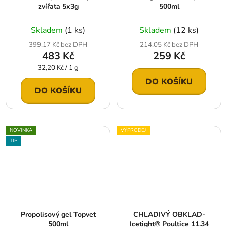
zvířata 5x3g
500ml
Skladem
(1 ks)
Skladem
(12 ks)
399,17 Kč bez DPH
214,05 Kč bez DPH
483 Kč
259 Kč
Měrná
32,20 Kč / 1 g
cena:
DO KOŠÍKU
DO KOŠÍKU
NOVINKA
VÝPRODEJ
TIP
Propolisový gel Topvet
CHLADIVÝ OBKLAD-
500ml
Icetight® Poultice 11.34