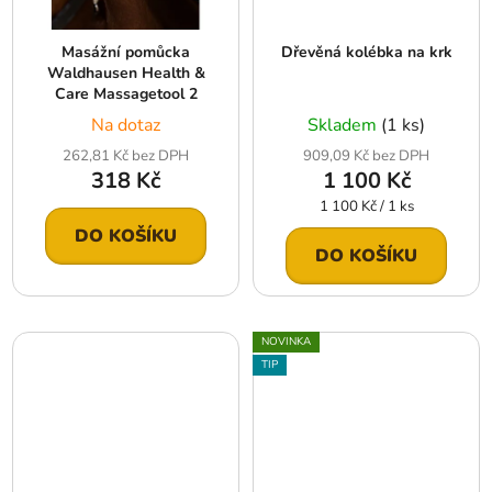
Masážní pomůcka
Dřevěná kolébka na krk
Waldhausen Health &
Care Massagetool 2
Na dotaz
Skladem
(1 ks)
262,81 Kč bez DPH
909,09 Kč bez DPH
318 Kč
1 100 Kč
Měrná
1 100 Kč / 1 ks
cena:
DO KOŠÍKU
DO KOŠÍKU
NOVINKA
TIP