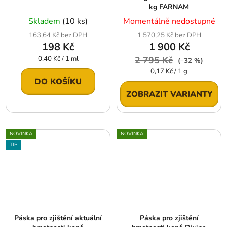
kg FARNAM
Skladem
(10 ks)
Momentálně nedostupné
163,64 Kč bez DPH
1 570,25 Kč bez DPH
198 Kč
1 900 Kč
Měrná
0,40 Kč / 1 ml
2 795 Kč
(–32 %)
cena:
Měrná
0,17 Kč / 1 g
cena:
DO KOŠÍKU
ZOBRAZIT VARIANTY
NOVINKA
NOVINKA
TIP
Páska pro zjištění aktuální
Páska pro zjištění