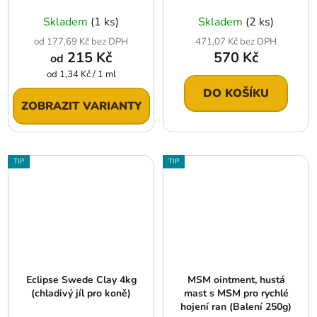
Skladem
(1 ks)
Skladem
(2 ks)
od 177,69 Kč bez DPH
471,07 Kč bez DPH
215 Kč
570 Kč
od
Měrná
od 1,34 Kč / 1 ml
cena:
DO KOŠÍKU
ZOBRAZIT VARIANTY
TIP
TIP
Eclipse Swede Clay 4kg
MSM ointment, hustá
(chladivý jíl pro koně)
mast s MSM pro rychlé
hojení ran (Balení 250g)