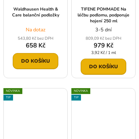
Waldhausen Health &
TIFENE POMMADE Na
Care balanční podložky
léčbu podlomu, podporuje
hojení 250 ml
Na dotaz
3-5 dní
543,80 Kč bez DPH
809,09 Kč bez DPH
658 Kč
979 Kč
Měrná
3,92 Kč / 1 ml
cena:
DO KOŠÍKU
DO KOŠÍKU
NOVINKA
NOVINKA
TIP
TIP