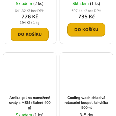
Skladem
(2 ks)
Skladem
(1 ks)
641,32 Kč bez DPH
607,44 Kč bez DPH
776 Kč
735 Kč
Měrná
194 Kč / 1 kg
cena:
DO KOŠÍKU
DO KOŠÍKU
Arnika gel na namožené
Cooling wash chladivá
svaly s MSM (Balení 400
relaxační koupel, lahvička
g)
500ml
Skladem
(1 ks)
3-5 dní