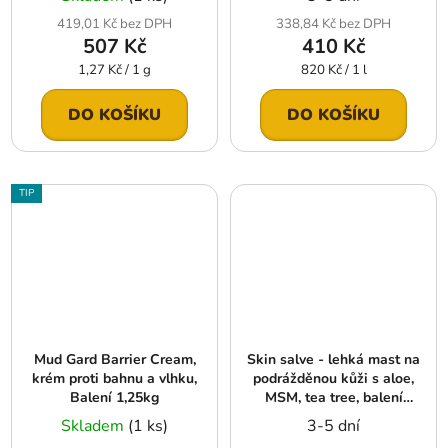
419,01 Kč bez DPH
338,84 Kč bez DPH
507 Kč
410 Kč
Měrná
Měrná
1,27 Kč / 1 g
820 Kč / 1 l
cena:
cena:
DO KOŠÍKU
DO KOŠÍKU
TIP
Mud Gard Barrier Cream,
Skin salve - lehká mast na
krém proti bahnu a vlhku,
podrážděnou kůži s aloe,
Balení 1,25kg
MSM, tea tree, balení
750g
Skladem
(1 ks)
3-5 dní