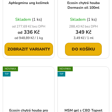
Aphlegmina ung kelímek
Ecosin chytrá houba
Dermasin oil 100ml
Skladem
(1 ks)
Skladem
(1 ks)
od 277,69 Kč bez DPH
288,43 Kč bez DPH
336 Kč
349 Kč
od
Měrná
Měrná
od 948,89 Kč / 1 kg
3,49 Kč / 1 ml
cena:
cena:
ZOBRAZIT VARIANTY
DO KOŠÍKU
NOVINKA
NOVINKA
TIP
TIP
Ecosin chytrá houba pro
MSM gel s CBD Topvet