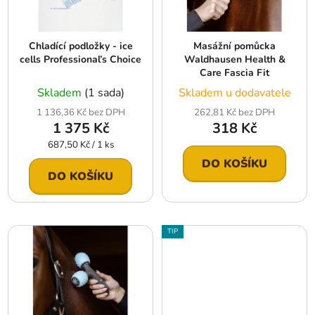
p
k
r
t
Chladící podložky - ice
Masážní pomůcka
o
ů
cells Professional’s Choice
Waldhausen Health &
d
Care Fascia Fit
u
Skladem
(1 sada)
Skladem u dodavatele
k
1 136,36 Kč bez DPH
262,81 Kč bez DPH
t
1 375 Kč
318 Kč
ů
Měrná
687,50 Kč / 1 ks
cena:
DO KOŠÍKU
DO KOŠÍKU
TIP