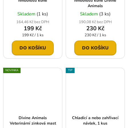
hmotnosti koně
hmotnosti koně Divine
Animals
Skladem
(1 ks)
Skladem
(3 ks)
164,46 Kč bez DPH
190,08 Kč bez DPH
199 Kč
230 Kč
Měrná
Měrná
199 Kč / 1 ks
230 Kč / 1 ks
cena:
cena:
DO KOŠÍKU
DO KOŠÍKU
NOVINKA
TIP
Divine Animals
Chladící a nebo zahřívací
Veterinární zinková mast
návlek, 1 kus