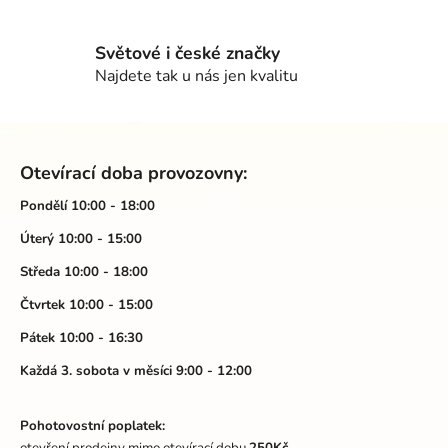
v
k
Světové i české značky
y
Najdete tak u nás jen kvalitu
v
ý
p
Z
i
á
s
Otevírací doba provozovny:
p
u
a
Pondělí 10:00 - 18:00
t
Úterý 10:00 - 15:00
í
Středa 10:00 - 18:00
Čtvrtek 10:00 - 15:00
Pátek 10:00 - 16:30
Každá 3. sobota v měsíci 9:00 - 12:00
Pohotovostní poplatek:
otevření prodejny mimo otevírací dobu
250Kč