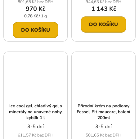
801,65 Kč bez DPH
944,63 Kč bez DPH
970 Kč
1 143 Kč
Měrná
0,78 Kč / 1 g
cena:
DO KOŠÍKU
DO KOŠÍKU
Ice cool gel, chladivý gel s
Přírodní krém na podlomy
minerály na unavené nohy,
Fessel-Fit maucare, balení
kyblík 1 l
200ml
3-5 dní
3-5 dní
611,57 Kč bez DPH
501,65 Kč bez DPH