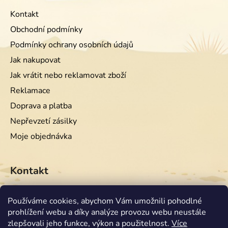
Kontakt
Obchodní podmínky
Podmínky ochrany osobních údajů
Jak nakupovat
Jak vrátit nebo reklamovat zboží
Reklamace
Doprava a platba
Nepřevzetí zásilky
Moje objednávka
Kontakt
info
@
equiwest.cz
Používáme cookies, abychom Vám umožnili pohodlné
prohlížení webu a díky analýze provozu webu neustále
+420724001554
zlepšovali jeho funkce, výkon a použitelnost.
Více