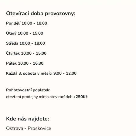
Z
y
á
v
Otevírací doba provozovny:
ý
p
p
a
Pondělí 10:00 - 18:00
i
t
Úterý 10:00 - 15:00
s
í
u
Středa 10:00 - 18:00
Čtvrtek 10:00 - 15:00
Pátek 10:00 - 16:30
Každá 3. sobota v měsíci 9:00 - 12:00
Pohotovostní poplatek:
otevření prodejny mimo otevírací dobu
250Kč
Kde nás najdete:
Ostrava - Proskovice