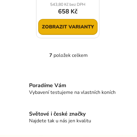
543,80 Kč bez DPH
658 Kč
ZOBRAZIT VARIANTY
7
položek celkem
O
v
l
á
d
Poradíme Vám
a
Vybavení testujeme na vlastních koních
c
í
p
Světové i české značky
r
Najdete tak u nás jen kvalitu
v
k