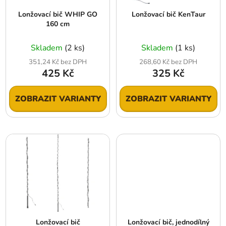
r
t
Lonžovací bič WHIP GO
Lonžovací bič KenTaur
o
ů
160 cm
d
u
Skladem
(2 ks)
Skladem
(1 ks)
k
351,24 Kč bez DPH
268,60 Kč bez DPH
t
425 Kč
325 Kč
ů
ZOBRAZIT VARIANTY
ZOBRAZIT VARIANTY
Lonžovací bič
Lonžovací bič, jednodílný