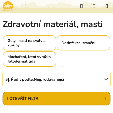
Přejít
Hledat
NÁKUP
na
KOŠÍK
obsah
Zdravotní materiál, masti
Gely, masti na svaly a
Desinfekce, zranění
klouby
Muchaření, letní vyrážka,
fotodermatitida
Ř
Řadit podle:
Nejprodávanější
a
z
e
OTEVŘÍT FILTR
n
í