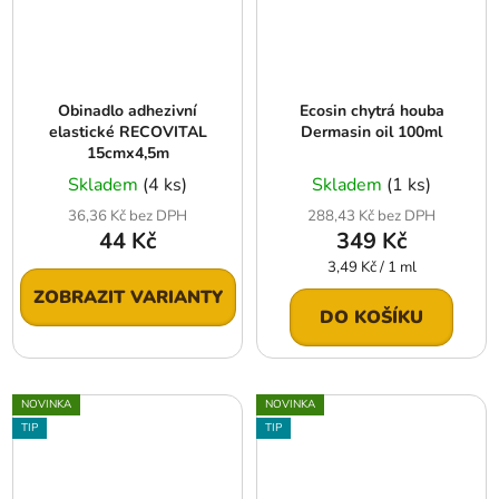
Obinadlo adhezivní
Ecosin chytrá houba
elastické RECOVITAL
Dermasin oil 100ml
15cmx4,5m
Skladem
(4 ks)
Skladem
(1 ks)
36,36 Kč bez DPH
288,43 Kč bez DPH
44 Kč
349 Kč
Měrná
3,49 Kč / 1 ml
cena:
ZOBRAZIT VARIANTY
DO KOŠÍKU
NOVINKA
NOVINKA
TIP
TIP