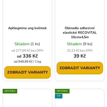
Aphlegmina ung kelímek
Obinadlo adhezivní
elastické RECOVITAL
10cmx4,5m
Skladem
(1 ks)
Skladem
(9 ks)
od 277,69 Kč bez DPH
32,23 Kč bez DPH
336 Kč
39 Kč
od
Měrná
od 948,89 Kč / 1 kg
cena:
ZOBRAZIT VARIANTY
ZOBRAZIT VARIANTY
NOVINKA
NOVINKA
TIP