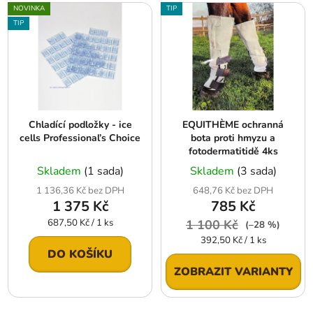
V
p
NOVINKA
TIP
ý
r
TIP
p
o
i
d
s
u
p
k
r
t
Chladící podložky - ice
EQUITHÈME ochranná
o
ů
cells Professional’s Choice
bota proti hmyzu a
d
fotodermatitidě 4ks
u
Skladem
(1 sada)
Skladem
(3 sada)
k
1 136,36 Kč bez DPH
648,76 Kč bez DPH
t
1 375 Kč
785 Kč
ů
Měrná
687,50 Kč / 1 ks
1 100 Kč
(–28 %)
cena:
Měrná
392,50 Kč / 1 ks
cena:
DO KOŠÍKU
ZOBRAZIT VARIANTY