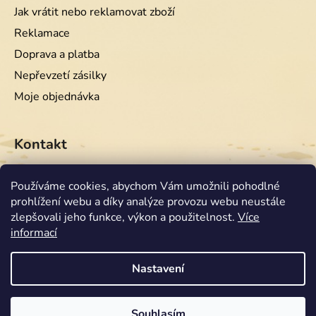
Jak vrátit nebo reklamovat zboží
Reklamace
Doprava a platba
Nepřevzetí zásilky
Moje objednávka
Kontakt
info
@
equiwest.cz
Používáme cookies, abychom Vám umožnili pohodlné
prohlížení webu a díky analýze provozu webu neustále
+420724001554
zlepšovali jeho funkce, výkon a použitelnost.
Více
informací
Nastavení
Souhlasím