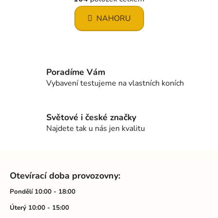
v
n
l
k
NAHORU
á
o
d
v
a
á
c
n
í
í
Poradíme Vám
p
Vybavení testujeme na vlastních koních
r
v
k
Světové i české značky
y
Najdete tak u nás jen kvalitu
v
ý
p
Z
i
á
s
Otevírací doba provozovny:
p
u
a
Pondělí 10:00 - 18:00
t
Úterý 10:00 - 15:00