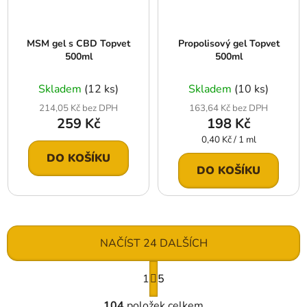
MSM gel s CBD Topvet
Propolisový gel Topvet
500ml
500ml
Skladem
(12 ks)
Skladem
(10 ks)
214,05 Kč bez DPH
163,64 Kč bez DPH
259 Kč
198 Kč
Měrná
0,40 Kč / 1 ml
cena:
DO KOŠÍKU
DO KOŠÍKU
NAČÍST 24 DALŠÍCH
S
1
t
5
r
O
á
104
položek celkem