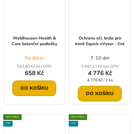
Waldhausen Health &
Ochrana očí, brýle pro
Care balanční podložky
koně Equick eVysor - čiré
Na dotaz
7-10 dní
543,80 Kč bez DPH
3 947,11 Kč bez DPH
658 Kč
4 776 Kč
Měrná
4 776 Kč / 1 ks
cena:
DO KOŠÍKU
DO KOŠÍKU
NOVINKA
NOVINKA
TIP
TIP