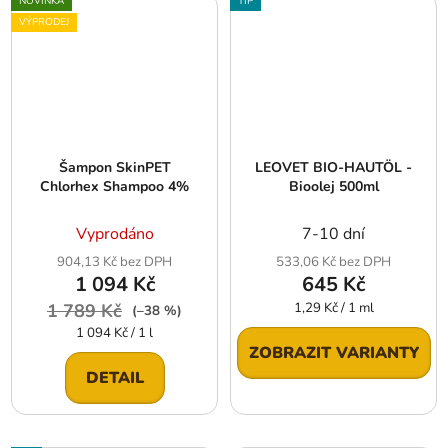
NOVINKA
TIP
VÝPRODEJ
Šampon SkinPET
LEOVET BIO-HAUTÖL -
Chlorhex Shampoo 4%
Bioolej 500ml
Vyprodáno
7-10 dní
904,13 Kč bez DPH
533,06 Kč bez DPH
1 094 Kč
645 Kč
Měrná
1 789 Kč
1,29 Kč / 1 ml
(–38 %)
cena:
Měrná
1 094 Kč / 1 l
cena:
ZOBRAZIT VARIANTY
DETAIL