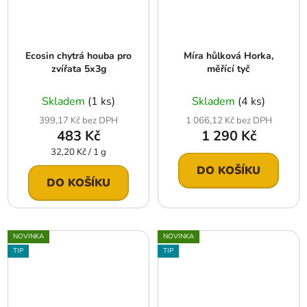
Ecosin chytrá houba pro
Míra hůlková Horka,
zvířata 5x3g
měřící tyč
Skladem
(1 ks)
Skladem
(4 ks)
399,17 Kč bez DPH
1 066,12 Kč bez DPH
483 Kč
1 290 Kč
Měrná
32,20 Kč / 1 g
cena:
DO KOŠÍKU
DO KOŠÍKU
NOVINKA
NOVINKA
TIP
TIP