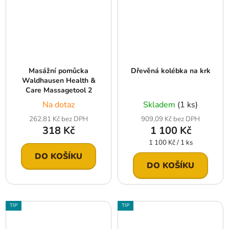
Masážní pomůcka
Dřevěná kolébka na krk
Waldhausen Health &
Care Massagetool 2
Na dotaz
Skladem
(1 ks)
262,81 Kč bez DPH
909,09 Kč bez DPH
318 Kč
1 100 Kč
Měrná
1 100 Kč / 1 ks
cena:
DO KOŠÍKU
DO KOŠÍKU
TIP
TIP