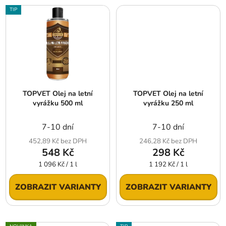
TIP
TOPVET Olej na letní
TOPVET Olej na letní
vyrážku 500 ml
vyrážku 250 ml
7-10 dní
7-10 dní
452,89 Kč bez DPH
246,28 Kč bez DPH
548 Kč
298 Kč
Měrná
Měrná
1 096 Kč / 1 l
1 192 Kč / 1 l
cena:
cena:
ZOBRAZIT VARIANTY
ZOBRAZIT VARIANTY