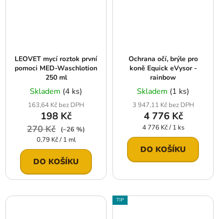
LEOVET mycí roztok první
Ochrana očí, brýle pro
pomoci MED-Waschlotion
koně Equick eVysor -
250 ml
rainbow
Skladem
(4 ks)
Skladem
(1 ks)
163,64 Kč bez DPH
3 947,11 Kč bez DPH
198 Kč
4 776 Kč
Měrná
270 Kč
4 776 Kč / 1 ks
(–26 %)
cena:
Měrná
0,79 Kč / 1 ml
cena:
DO KOŠÍKU
DO KOŠÍKU
TIP