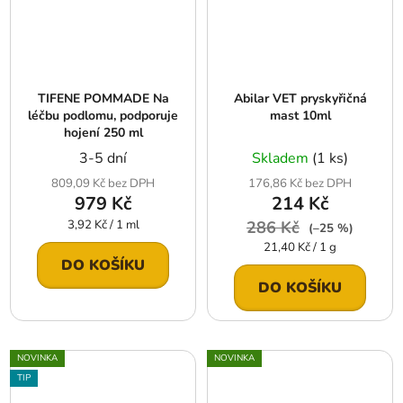
TIFENE POMMADE Na
Abilar VET pryskyřičná
léčbu podlomu, podporuje
mast 10ml
hojení 250 ml
3-5 dní
Skladem
(1 ks)
809,09 Kč bez DPH
176,86 Kč bez DPH
979 Kč
214 Kč
Měrná
3,92 Kč / 1 ml
286 Kč
(–25 %)
cena:
Měrná
21,40 Kč / 1 g
cena:
DO KOŠÍKU
DO KOŠÍKU
NOVINKA
NOVINKA
TIP