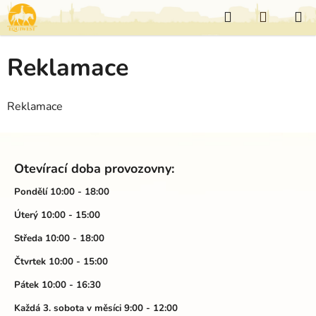
Přejít
Hledat
NÁKUP
na
KOŠÍK
obsah
Reklamace
Reklamace
Z
á
Otevírací doba provozovny:
p
a
Pondělí 10:00 - 18:00
t
Úterý 10:00 - 15:00
í
Středa 10:00 - 18:00
Čtvrtek 10:00 - 15:00
Pátek 10:00 - 16:30
Každá 3. sobota v měsíci 9:00 - 12:00