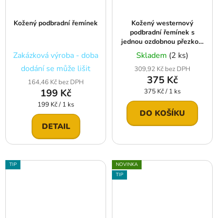
Kožený podbradní řemínek
Kožený westernový
podbradní řemínek s
jednou ozdobnou přezkou,
natural
Zakázková výroba - doba
Skladem
(2 ks)
dodání se může lišit
309,92 Kč bez DPH
375 Kč
164,46 Kč bez DPH
199 Kč
Měrná
375 Kč / 1 ks
cena:
Měrná
199 Kč / 1 ks
DO KOŠÍKU
cena:
DETAIL
TIP
NOVINKA
TIP