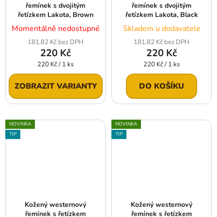
řemínek s dvojitým
řemínek s dvojitým
řetízkem Lakota, Brown
řetízkem Lakota, Black
Momentálně nedostupné
Skladem u dodavatele
181,82 Kč bez DPH
181,82 Kč bez DPH
220 Kč
220 Kč
Měrná
Měrná
220 Kč / 1 ks
220 Kč / 1 ks
cena:
cena:
ZOBRAZIT VARIANTY
DO KOŠÍKU
NOVINKA
NOVINKA
TIP
TIP
Kožený westernový
Kožený westernový
řemínek s řetízkem
řemínek s řetízkem