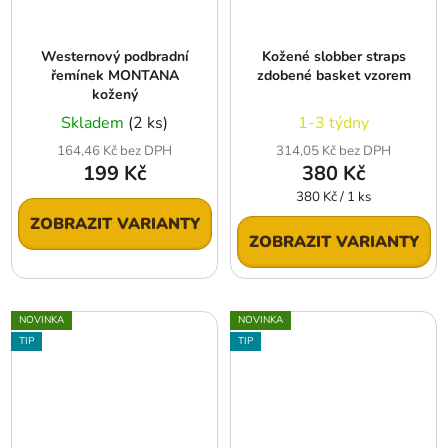
Westernový podbradní
Kožené slobber straps
řemínek MONTANA
zdobené basket vzorem
kožený
Skladem
(2 ks)
1-3 týdny
164,46 Kč bez DPH
314,05 Kč bez DPH
199 Kč
380 Kč
Měrná
380 Kč / 1 ks
cena:
ZOBRAZIT VARIANTY
ZOBRAZIT VARIANTY
NOVINKA
NOVINKA
TIP
TIP