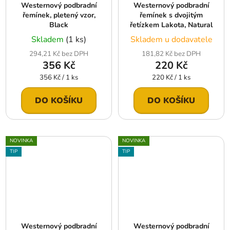
Westernový podbradní
Westernový podbradní
řemínek, pletený vzor,
řemínek s dvojitým
Black
řetízkem Lakota, Natural
Skladem
(1 ks)
Skladem u dodavatele
294,21 Kč bez DPH
181,82 Kč bez DPH
356 Kč
220 Kč
Měrná
Měrná
356 Kč / 1 ks
220 Kč / 1 ks
cena:
cena:
DO KOŠÍKU
DO KOŠÍKU
NOVINKA
NOVINKA
TIP
TIP
Westernový podbradní
Westernový podbradní