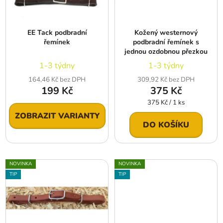
p
k
r
t
EE Tack podbradní
Kožený westernový
o
ů
řemínek
podbradní řemínek s
d
jednou ozdobnou přezkou
u
1-3 týdny
1-3 týdny
k
164,46 Kč bez DPH
309,92 Kč bez DPH
t
199 Kč
375 Kč
ů
Měrná
375 Kč / 1 ks
cena:
ZOBRAZIT VARIANTY
DO KOŠÍKU
NOVINKA
NOVINKA
TIP
TIP