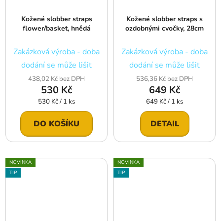
Kožené slobber straps
Kožené slobber straps s
flower/basket, hnědá
ozdobnými cvočky, 28cm
Zakázková výroba - doba
Zakázková výroba - doba
dodání se může lišit
dodání se může lišit
438,02 Kč bez DPH
536,36 Kč bez DPH
530 Kč
649 Kč
Měrná
Měrná
530 Kč / 1 ks
649 Kč / 1 ks
cena:
cena:
DO KOŠÍKU
DETAIL
NOVINKA
NOVINKA
TIP
TIP