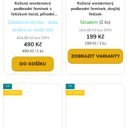
Kožený westernový
Kožený westernový
podbradní řemínek s
podbradní řemínek, dvojitý
řetízkem twist, přírodní
řetízek
světle hnědá
Zakázková výroba - doba
Skladem
(2 ks)
dodání se může lišit
164,46 Kč bez DPH
199 Kč
404,96 Kč bez DPH
490 Kč
Měrná
199 Kč / 1 ks
cena:
Měrná
490 Kč / 1 ks
ZOBRAZIT VARIANTY
cena:
DO KOŠÍKU
TIP
TIP
VÝPRODEJ
VÝPRODEJ