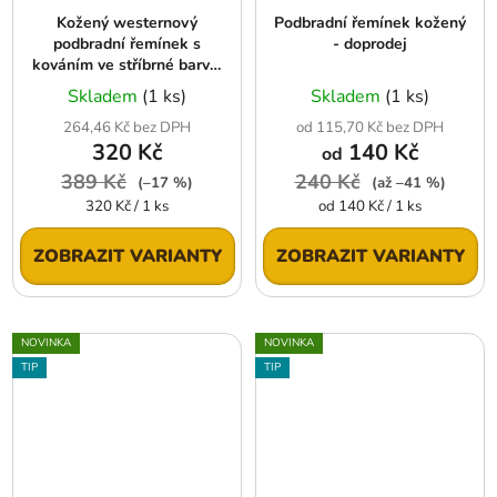
Kožený westernový
Podbradní řemínek kožený
podbradní řemínek s
- doprodej
kováním ve stříbrné barvě,
dvojitý řetízek
Skladem
(1 ks)
Skladem
(1 ks)
264,46 Kč bez DPH
od 115,70 Kč bez DPH
320 Kč
140 Kč
od
389 Kč
240 Kč
(–17 %)
(až –41 %)
Měrná
Měrná
320 Kč / 1 ks
od 140 Kč / 1 ks
cena:
cena:
ZOBRAZIT VARIANTY
ZOBRAZIT VARIANTY
NOVINKA
NOVINKA
TIP
TIP