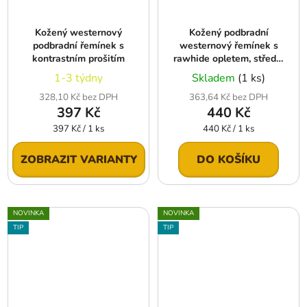
Kožený westernový
Kožený podbradní
podbradní řemínek s
westernový řemínek s
kontrastním prošitím
rawhide opletem, střední
hnědá
1-3 týdny
Skladem
(1 ks)
328,10 Kč bez DPH
363,64 Kč bez DPH
397 Kč
440 Kč
Měrná
Měrná
397 Kč / 1 ks
440 Kč / 1 ks
cena:
cena:
ZOBRAZIT VARIANTY
DO KOŠÍKU
NOVINKA
NOVINKA
TIP
TIP