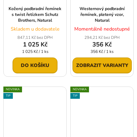
Kožený podbradní řemínek
Westernový podbradní
s twist řetízkem Schutz
řemínek, pletený vzor,
Brothers, Natural
Natural
Skladem u dodavatele
Momentálně nedostupné
847,11 Kč bez DPH
294,21 Kč bez DPH
1 025 Kč
356 Kč
Měrná
Měrná
1 025 Kč / 1 ks
356 Kč / 1 ks
cena:
cena:
DO KOŠÍKU
ZOBRAZIT VARIANTY
NOVINKA
NOVINKA
TIP
TIP