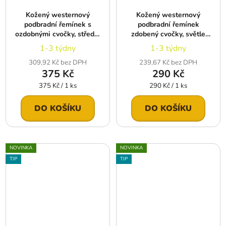
Kožený westernový
Kožený westernový
podbradní řemínek s
podbradní řemínek
ozdobnými cvočky, střední
zdobený cvočky, světle
hnědá
hnědá
1-3 týdny
1-3 týdny
309,92 Kč bez DPH
239,67 Kč bez DPH
375 Kč
290 Kč
Měrná
Měrná
375 Kč / 1 ks
290 Kč / 1 ks
cena:
cena:
DO KOŠÍKU
DO KOŠÍKU
NOVINKA
NOVINKA
TIP
TIP