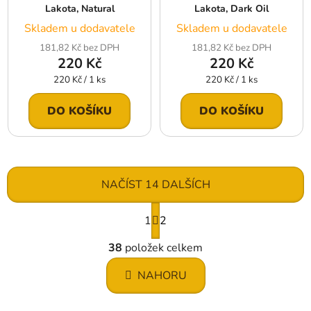
Lakota, Natural
Lakota, Dark Oil
Skladem u dodavatele
Skladem u dodavatele
181,82 Kč bez DPH
181,82 Kč bez DPH
220 Kč
220 Kč
Měrná
Měrná
220 Kč / 1 ks
220 Kč / 1 ks
cena:
cena:
DO KOŠÍKU
DO KOŠÍKU
NAČÍST 14 DALŠÍCH
S
1
t
2
r
O
á
38
položek celkem
v
n
l
k
NAHORU
á
o
d
v