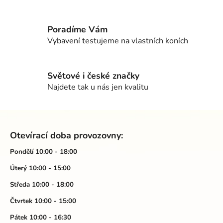
a
á
c
n
í
í
Poradíme Vám
p
Vybavení testujeme na vlastních koních
r
v
k
Světové i české značky
y
Najdete tak u nás jen kvalitu
v
ý
p
Z
i
á
s
Otevírací doba provozovny:
p
u
a
Pondělí 10:00 - 18:00
t
Úterý 10:00 - 15:00
í
Středa 10:00 - 18:00
Čtvrtek 10:00 - 15:00
Pátek 10:00 - 16:30