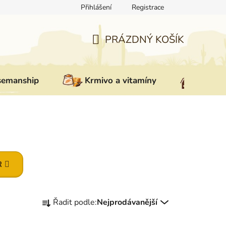
Přihlášení
Registrace
ovat zboží
Reklamace
Doprava a platba
Nepřevzetí zás
PRÁZDNÝ KOŠÍK
NÁKUPNÍ
KOŠÍK
semanship
Krmivo a vitamíny
Vybav
R
Ř
Řadit podle:
Nejprodávanější
a
z