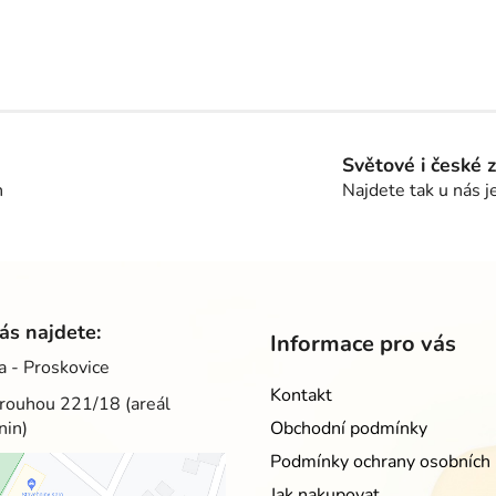
O
v
l
á
d
a
c
Světové i české 
í
h
Najdete tak u nás j
p
r
v
k
y
v
ás najdete:
Informace pro vás
ý
a - Proskovice
p
i
Kontakt
rouhou 221/18 (areál
s
nin)
Obchodní podmínky
u
Podmínky ochrany osobních 
Jak nakupovat