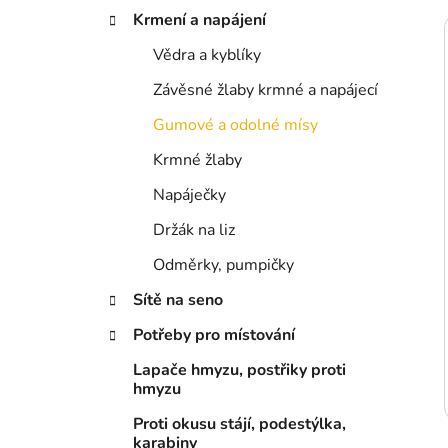
p
Krmení a napájení
a
Vědra a kyblíky
n
i
Závěsné žlaby krmné a napájecí
e
l
Gumové a odolné mísy
Krmné žlaby
Napáječky
Držák na liz
Odměrky, pumpičky
Sítě na seno
Potřeby pro místování
Lapače hmyzu, postřiky proti
hmyzu
Proti okusu stájí, podestýlka,
karabiny