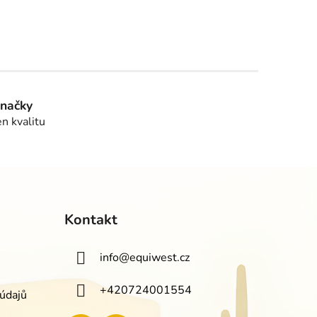
značky
en kvalitu
Kontakt
info
@
equiwest.cz
+420724001554
údajů