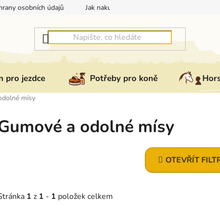
rany osobních údajů
Jak nakupovat
Jak vrátit nebo reklam
 pro jezdce
Potřeby pro koně
Hor
odolné mísy
Gumové a odolné mísy
OTEVŘÍT FILT
Stránka
1
z
1
-
1
položek celkem