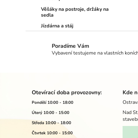
Věšáky na postroje, držáky na
sedla
Jízdárna a stáj
Poradíme Vám
Vybavení testujeme na vlastních koníc
Z
á
Otevírací doba provozovny:
Kde n
p
Ostrav
Pondělí 10:00 - 18:00
a
Nad St
Úterý 10:00 - 15:00
t
staveb
í
Středa 10:00 - 18:00
Čtvrtek 10:00 - 15:00