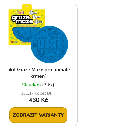
V
ý
p
s
p
r
o
d
Likit Graze Maze pro pomalé
u
krmení
k
Skladem
(3 ks)
t
380,17 Kč bez DPH
ů
460 Kč
ZOBRAZIT VARIANTY