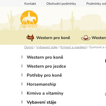
Přejít
Kontakt
Obchodní podmínky
Podmínky och
na
obsah
Western pro koně
Western
Domů
/
Vybavení stáje
/
Krmení a napájení
/
Gumové a 
P
K
Přeskočit
Western pro koně
a
kategorie
o
t
Western pro jezdce
s
e
t
g
Potřeby pro koně
r
o
Horsemanship
a
r
i
n
Krmivo a vitamíny
e
n
Vybavení stáje
í