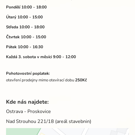
p
p
a
Pondělí 10:00 - 18:00
i
t
Úterý 10:00 - 15:00
s
í
u
Středa 10:00 - 18:00
Čtvrtek 10:00 - 15:00
Pátek 10:00 - 16:30
Každá 3. sobota v měsíci 9:00 - 12:00
Pohotovostní poplatek:
otevření prodejny mimo otevírací dobu
250Kč
Kde nás najdete:
Ostrava - Proskovice
Nad Strouhou 221/18 (areál stavebnin)