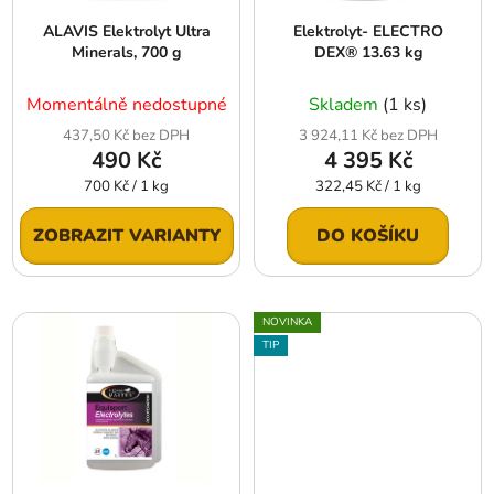
r
t
ALAVIS Elektrolyt Ultra
Elektrolyt- ELECTRO
o
ů
Minerals, 700 g
DEX® 13.63 kg
d
u
Momentálně nedostupné
Skladem
(1 ks)
k
437,50 Kč bez DPH
3 924,11 Kč bez DPH
t
490 Kč
4 395 Kč
ů
Měrná
Měrná
700 Kč / 1 kg
322,45 Kč / 1 kg
cena:
cena:
ZOBRAZIT VARIANTY
DO KOŠÍKU
NOVINKA
TIP