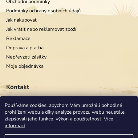
Obchodní podmínky
Podmínky ochrany osobních údajů
Jak nakupovat
Jak vrátit nebo reklamovat zboží
Reklamace
Doprava a platba
Nepřevzetí zásilky
Moje objednávka
Kontakt
info
@
equiwest.cz
Používáme cookies, abychom Vám umožnili pohodlné
prohlížení webu a díky analýze provozu webu neustále
+420724001554
zlepšovali jeho funkce, výkon a použitelnost.
Více
informací