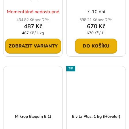
Momentálně nedostupné
7-10 dní
434,82 Kč bez DPH
598,21 Kč bez DPH
487 Kč
670 Kč
Měrná
Měrná
487 Kč / 1 kg
670 Kč / 1 l
cena:
cena:
ZOBRAZIT VARIANTY
DO KOŠÍKU
TIP
Mikrop Elequin E 1l
E vita Plus, 1 kg (Höveler)