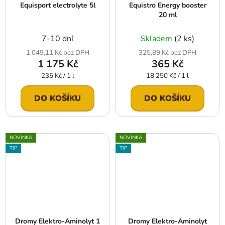
Equisport electrolyte 5l
Equistro Energy booster
20 ml
7-10 dní
Skladem
(2 ks)
1 049,11 Kč bez DPH
325,89 Kč bez DPH
1 175 Kč
365 Kč
Měrná
Měrná
235 Kč / 1 l
18 250 Kč / 1 l
cena:
cena:
DO KOŠÍKU
DO KOŠÍKU
NOVINKA
NOVINKA
TIP
TIP
Dromy Elektro-Aminolyt 1
Dromy Elektro-Aminolyt