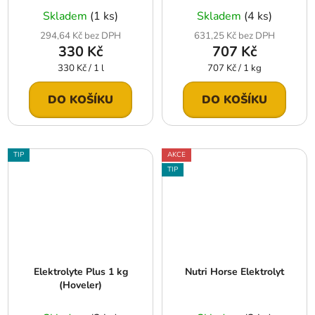
Skladem
(1 ks)
Skladem
(4 ks)
294,64 Kč bez DPH
631,25 Kč bez DPH
330 Kč
707 Kč
Měrná
Měrná
330 Kč / 1 l
707 Kč / 1 kg
cena:
cena:
DO KOŠÍKU
DO KOŠÍKU
TIP
AKCE
TIP
Elektrolyte Plus 1 kg
Nutri Horse Elektrolyt
(Hoveler)