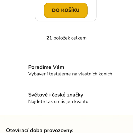
cena:
DO KOŠÍKU
21
položek celkem
O
v
l
á
d
Poradíme Vám
a
Vybavení testujeme na vlastních koních
c
í
p
Světové i české značky
r
Najdete tak u nás jen kvalitu
v
k
Z
y
á
v
Otevírací doba provozovny:
ý