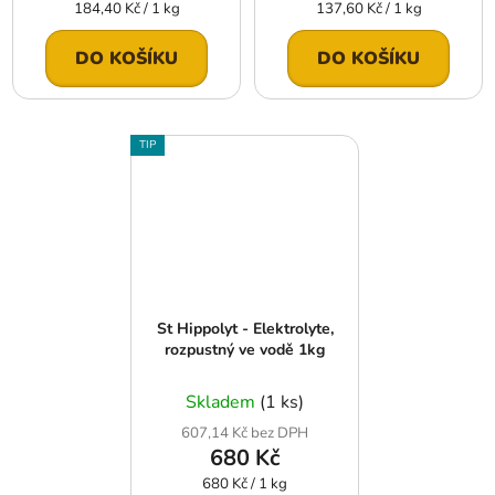
Měrná
Měrná
184,40 Kč / 1 kg
137,60 Kč / 1 kg
cena:
cena:
DO KOŠÍKU
DO KOŠÍKU
TIP
St Hippolyt - Elektrolyte,
rozpustný ve vodě 1kg
Skladem
(1 ks)
607,14 Kč bez DPH
680 Kč
Měrná
680 Kč / 1 kg