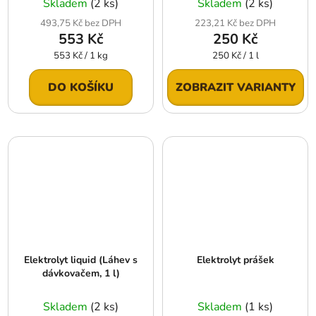
Skladem
(2 ks)
Skladem
(2 ks)
493,75 Kč bez DPH
223,21 Kč bez DPH
553 Kč
250 Kč
Měrná
Měrná
553 Kč / 1 kg
250 Kč / 1 l
cena:
cena:
DO KOŠÍKU
ZOBRAZIT VARIANTY
Elektrolyt liquid (Láhev s
Elektrolyt prášek
dávkovačem, 1 l)
Skladem
(2 ks)
Skladem
(1 ks)