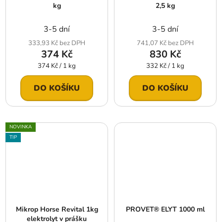
kg
2,5 kg
3-5 dní
3-5 dní
333,93 Kč bez DPH
741,07 Kč bez DPH
374 Kč
830 Kč
Měrná
Měrná
374 Kč / 1 kg
332 Kč / 1 kg
cena:
cena:
DO KOŠÍKU
DO KOŠÍKU
NOVINKA
TIP
Mikrop Horse Revital 1kg
PROVET® ELYT 1000 ml
elektrolyt v prášku