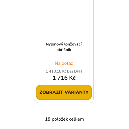
Nylonový lonžovací
obřišník
Na dotaz
1 418,18 Kč bez DPH
1 716 Kč
ZOBRAZIT VARIANTY
19
položek celkem
O
v