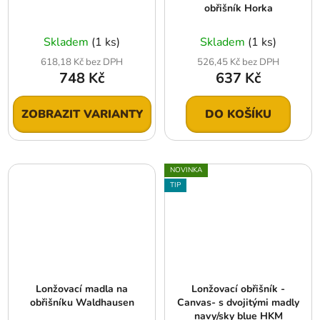
obřišník Horka
Skladem
(1 ks)
Skladem
(1 ks)
618,18 Kč bez DPH
526,45 Kč bez DPH
748 Kč
637 Kč
ZOBRAZIT VARIANTY
DO KOŠÍKU
NOVINKA
TIP
Lonžovací madla na
Lonžovací obřišník -
obřišníku Waldhausen
Canvas- s dvojitými madly
navy/sky blue HKM