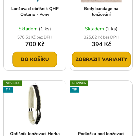
r
t
Lonžovací obřišník QHP
Body bandage na
o
ů
Ontario - Pony
lonžování
d
u
Skladem
(1 ks)
Skladem
(2 ks)
k
578,51 Kč bez DPH
325,62 Kč bez DPH
t
700 Kč
394 Kč
ů
DO KOŠÍKU
ZOBRAZIT VARIANTY
NOVINKA
NOVINKA
TIP
TIP
Obřišník lonžovací Horka
Podložka pod lonžovací