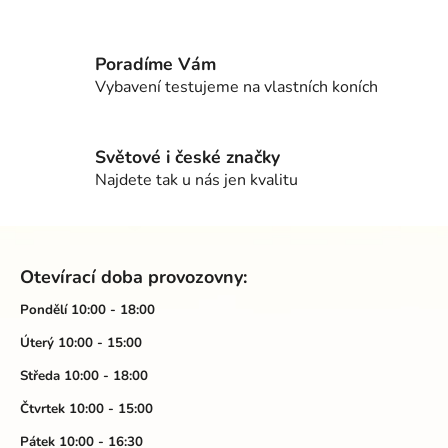
l
á
d
Poradíme Vám
a
Vybavení testujeme na vlastních koních
c
í
p
Světové i české značky
r
Najdete tak u nás jen kvalitu
v
k
Z
y
á
v
Otevírací doba provozovny:
ý
p
p
a
Pondělí 10:00 - 18:00
i
t
Úterý 10:00 - 15:00
s
í
u
Středa 10:00 - 18:00
Čtvrtek 10:00 - 15:00
Pátek 10:00 - 16:30