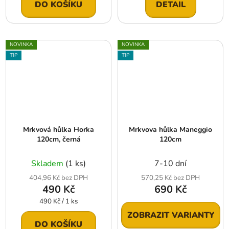
DO KOŠÍKU
DETAIL
NOVINKA
NOVINKA
TIP
TIP
Mrkvová hůlka Horka
Mrkvova hůlka Maneggio
120cm, černá
120cm
Skladem
(1 ks)
7-10 dní
404,96 Kč bez DPH
570,25 Kč bez DPH
490 Kč
690 Kč
Měrná
490 Kč / 1 ks
cena:
ZOBRAZIT VARIANTY
DO KOŠÍKU