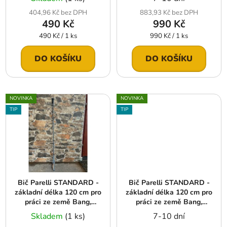
k
404,96 Kč bez DPH
883,93 Kč bez DPH
t
490 Kč
990 Kč
ů
Měrná
Měrná
490 Kč / 1 ks
990 Kč / 1 ks
cena:
cena:
DO KOŠÍKU
DO KOŠÍKU
NOVINKA
NOVINKA
TIP
TIP
Bič Parelli STANDARD -
Bič Parelli STANDARD -
základní délka 120 cm pro
základní délka 120 cm pro
práci ze země Bang,
práci ze země Bang,
kompletně šedá
kompletně černá
Skladem
(1 ks)
7-10 dní