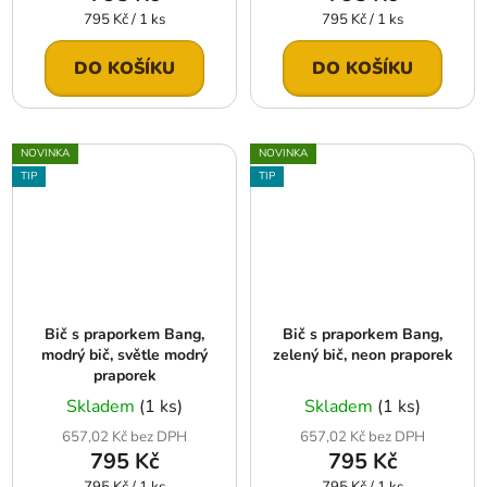
Měrná
Měrná
795 Kč / 1 ks
795 Kč / 1 ks
cena:
cena:
DO KOŠÍKU
DO KOŠÍKU
NOVINKA
NOVINKA
TIP
TIP
Bič s praporkem Bang,
Bič s praporkem Bang,
modrý bič, světle modrý
zelený bič, neon praporek
praporek
Skladem
(1 ks)
Skladem
(1 ks)
657,02 Kč bez DPH
657,02 Kč bez DPH
795 Kč
795 Kč
Měrná
Měrná
795 Kč / 1 ks
795 Kč / 1 ks