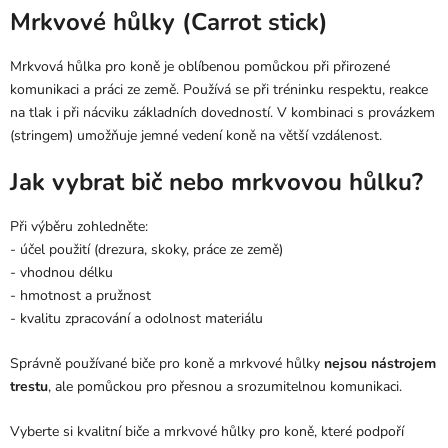
Mrkvové hůlky (Carrot stick)
Mrkvová hůlka pro koně je oblíbenou pomůckou při přirozené
komunikaci a práci ze země. Používá se při tréninku respektu, reakce
na tlak i při nácviku základních dovedností. V kombinaci s provázkem
(stringem) umožňuje jemné vedení koně na větší vzdálenost.
Jak vybrat bič nebo mrkvovou hůlku?
Při výběru zohledněte:
- účel použití (drezura, skoky, práce ze země)
- vhodnou délku
- hmotnost a pružnost
- kvalitu zpracování a odolnost materiálu
Správně používané biče pro koně a mrkvové hůlky
nejsou nástrojem
trestu
, ale pomůckou pro přesnou a srozumitelnou komunikaci.
Vyberte si kvalitní biče a mrkvové hůlky pro koně, které podpoří