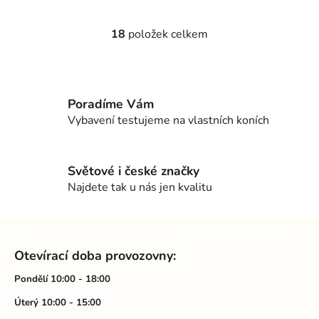
18
položek celkem
O
v
l
á
d
Poradíme Vám
a
Vybavení testujeme na vlastních koních
c
í
p
Světové i české značky
r
Najdete tak u nás jen kvalitu
v
k
Z
y
á
v
Otevírací doba provozovny:
ý
p
p
a
Pondělí 10:00 - 18:00
i
t
Úterý 10:00 - 15:00
s