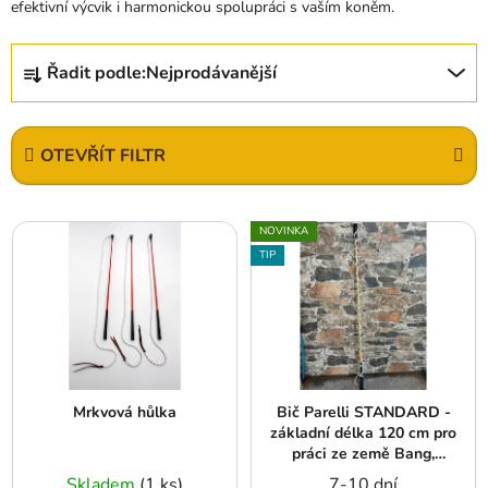
efektivní výcvik i harmonickou spolupráci s vaším koněm.
Ř
Řadit podle:
Nejprodávanější
a
z
e
OTEVŘÍT FILTR
n
í
V
p
NOVINKA
ý
r
TIP
p
o
i
d
s
u
p
k
r
t
Mrkvová hůlka
Bič Parelli STANDARD -
o
ů
základní délka 120 cm pro
d
práci ze země Bang,
u
béžová, černá, béžová
Skladem
(1 ks)
7-10 dní