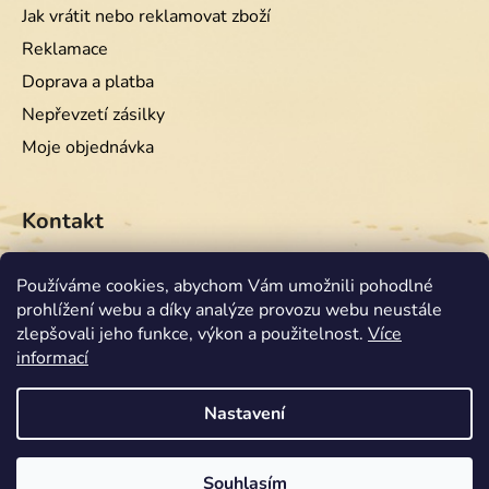
Jak vrátit nebo reklamovat zboží
Reklamace
Doprava a platba
Nepřevzetí zásilky
Moje objednávka
Kontakt
info
@
equiwest.cz
Používáme cookies, abychom Vám umožnili pohodlné
prohlížení webu a díky analýze provozu webu neustále
+420724001554
zlepšovali jeho funkce, výkon a použitelnost.
Více
informací
Nastavení
Souhlasím