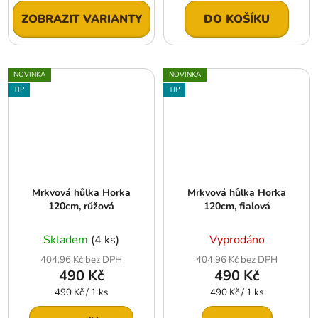
ZOBRAZIT VARIANTY
DO KOŠÍKU
NOVINKA
NOVINKA
TIP
TIP
Mrkvová hůlka Horka
Mrkvová hůlka Horka
120cm, růžová
120cm, fialová
Skladem
(4 ks)
Vyprodáno
404,96 Kč bez DPH
404,96 Kč bez DPH
490 Kč
490 Kč
Měrná
Měrná
490 Kč / 1 ks
490 Kč / 1 ks
cena:
cena: