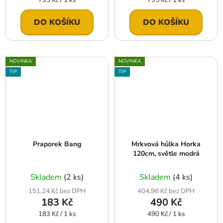
cena:
cena:
DO KOŠÍKU
DO KOŠÍKU
NOVINKA
NOVINKA
TIP
TIP
Praporek Bang
Mrkvová hůlka Horka
120cm, světle modrá
Skladem
(2 ks)
Skladem
(4 ks)
151,24 Kč bez DPH
404,96 Kč bez DPH
183 Kč
490 Kč
Měrná
Měrná
183 Kč / 1 ks
490 Kč / 1 ks
cena:
cena: