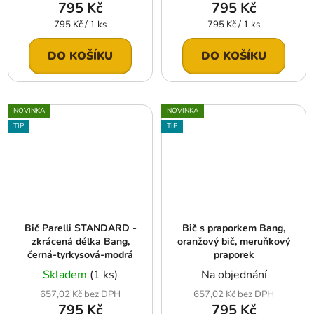
795 Kč
795 Kč
Měrná
Měrná
795 Kč / 1 ks
795 Kč / 1 ks
cena:
cena:
DO KOŠÍKU
DO KOŠÍKU
NOVINKA
NOVINKA
TIP
TIP
Bič Parelli STANDARD -
Bič s praporkem Bang,
zkrácená délka Bang,
oranžový bič, meruňkový
černá-tyrkysová-modrá
praporek
Skladem
(1 ks)
Na objednání
657,02 Kč bez DPH
657,02 Kč bez DPH
795 Kč
795 Kč