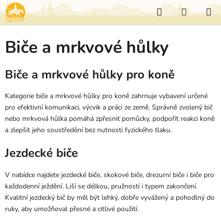
Přejít
Hledat
NÁKUP
na
KOŠÍK
obsah
Biče a mrkvové hůlky
Biče a mrkvové hůlky pro koně
Kategorie biče a mrkvové hůlky pro koně zahrnuje vybavení určené
pro efektivní komunikaci, výcvik a práci ze země. Správně zvolený bič
nebo mrkvová hůlka pomáhá zpřesnit pomůcky, podpořit reakci koně
a zlepšit jeho soustředění bez nutnosti fyzického tlaku.
Jezdecké biče
V nabídce najdete jezdecké biče, skokové biče, drezurní biče i biče pro
každodenní ježdění. Liší se délkou, pružností i typem zakončení.
Kvalitní jezdecký bič by měl být lehký, dobře vyvážený a pohodlný do
ruky, aby umožňoval přesné a citlivé použití.