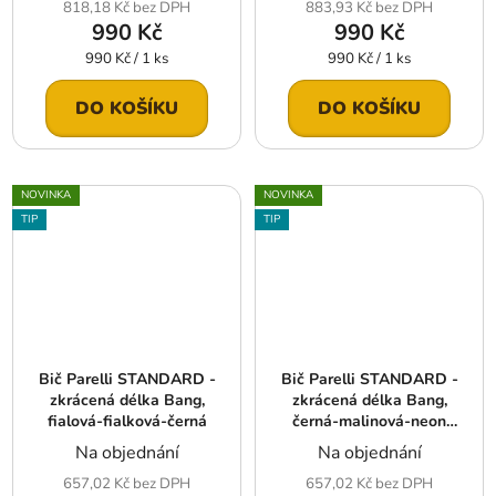
818,18 Kč bez DPH
883,93 Kč bez DPH
990 Kč
990 Kč
Měrná
Měrná
990 Kč / 1 ks
990 Kč / 1 ks
cena:
cena:
DO KOŠÍKU
DO KOŠÍKU
NOVINKA
NOVINKA
TIP
TIP
Bič Parelli STANDARD -
Bič Parelli STANDARD -
zkrácená délka Bang,
zkrácená délka Bang,
fialová-fialková-černá
černá-malinová-neon
růžová
Na objednání
Na objednání
657,02 Kč bez DPH
657,02 Kč bez DPH