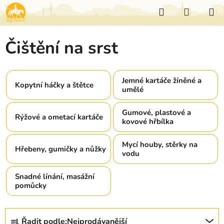
Přejít
Hledat
NÁKUP
na
KOŠÍK
obsah
Čištění na srst
Jemné kartáče žíněné a
Kopytní háčky a štětce
umělé
Gumové, plastové a
Rýžové a ometací kartáče
kovové hřbílka
Mycí houby, stěrky na
Hřebeny, gumičky a nůžky
vodu
Snadné línání, masážní
pomůcky
Ř
Řadit podle:
Nejprodávanější