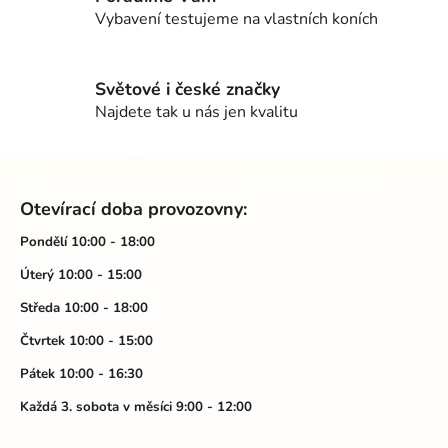
p
Vybavení testujeme na vlastních koních
r
v
k
Světové i české značky
y
Najdete tak u nás jen kvalitu
v
ý
p
Z
i
á
s
Otevírací doba provozovny:
p
u
a
Pondělí 10:00 - 18:00
t
Úterý 10:00 - 15:00
í
Středa 10:00 - 18:00
Čtvrtek 10:00 - 15:00
Pátek 10:00 - 16:30
Každá 3. sobota v měsíci 9:00 - 12:00