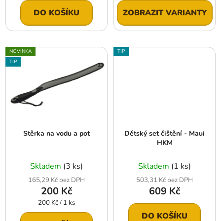
DO KOŠÍKU
ZOBRAZIT VARIANTY
NOVINKA
TIP
TIP
Stěrka na vodu a pot
Dětský set čištění - Maui
HKM
Skladem
(3 ks)
Skladem
(1 ks)
165,29 Kč bez DPH
503,31 Kč bez DPH
200 Kč
609 Kč
Měrná
200 Kč / 1 ks
cena:
DO KOŠÍKU