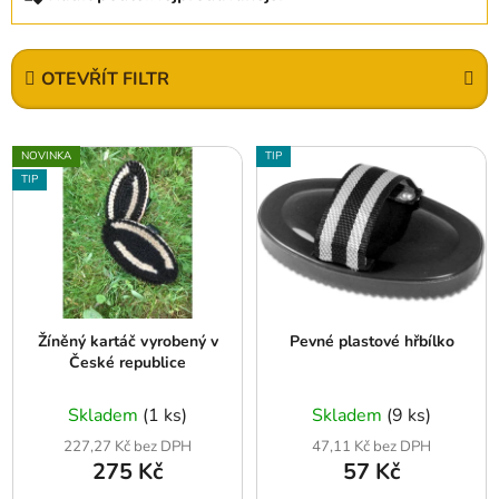
a
z
e
OTEVŘÍT FILTR
n
í
V
p
NOVINKA
TIP
ý
r
TIP
p
o
i
d
s
u
p
k
r
t
Žíněný kartáč vyrobený v
Pevné plastové hřbílko
o
ů
České republice
d
u
Skladem
(1 ks)
Skladem
(9 ks)
k
227,27 Kč bez DPH
47,11 Kč bez DPH
t
275 Kč
57 Kč
ů