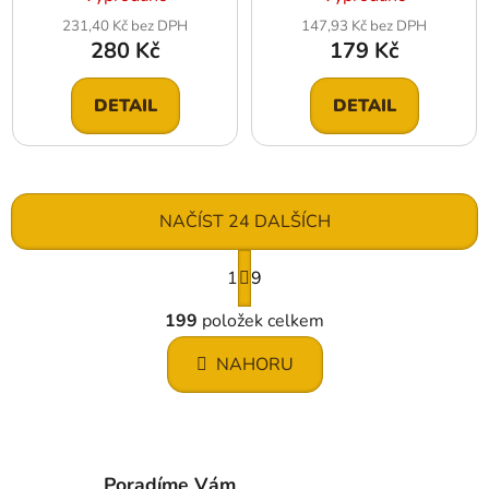
231,40 Kč bez DPH
147,93 Kč bez DPH
280 Kč
179 Kč
DETAIL
DETAIL
NAČÍST 24 DALŠÍCH
S
1
t
9
r
O
á
199
položek celkem
v
n
l
k
NAHORU
á
o
d
v
a
á
c
n
í
í
Poradíme Vám