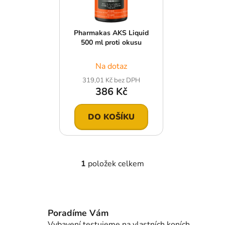
p
k
r
t
Pharmakas AKS Liquid
o
ů
500 ml proti okusu
d
u
Na dotaz
k
319,01 Kč bez DPH
t
386 Kč
ů
DO KOŠÍKU
1
položek celkem
O
v
l
á
d
Poradíme Vám
a
Vybavení testujeme na vlastních koních