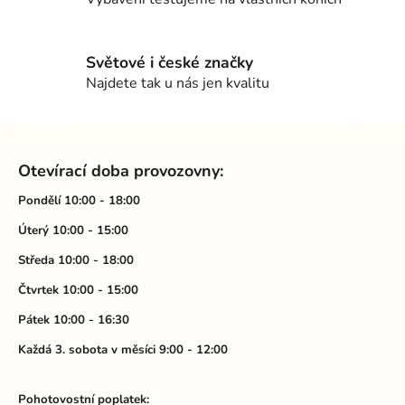
c
í
p
Světové i české značky
r
Najdete tak u nás jen kvalitu
v
k
Z
y
á
v
Otevírací doba provozovny:
ý
p
p
a
Pondělí 10:00 - 18:00
i
t
Úterý 10:00 - 15:00
s
í
u
Středa 10:00 - 18:00
Čtvrtek 10:00 - 15:00
Pátek 10:00 - 16:30
Každá 3. sobota v měsíci 9:00 - 12:00
Pohotovostní poplatek: