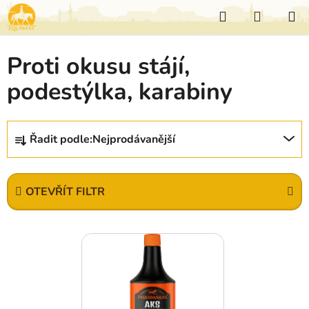
Přejít
Hledat
NÁKUP
na
KOŠÍK
obsah
Proti okusu stájí,
podestýlka, karabiny
Ř
Řadit podle:
Nejprodávanější
a
z
e
OTEVŘÍT FILTR
n
í
V
p
ý
r
p
o
i
d
s
u