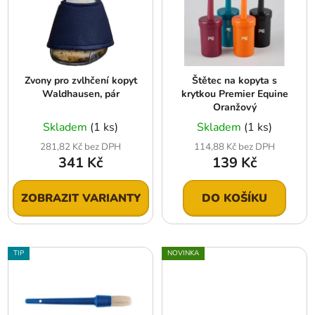
i
d
s
u
p
k
r
t
Zvony pro zvlhčení kopyt
Štětec na kopyta s
o
ů
Waldhausen, pár
krytkou Premier Equine
d
Oranžový
u
Skladem
(1 ks)
Skladem
(1 ks)
k
281,82 Kč bez DPH
114,88 Kč bez DPH
t
341 Kč
139 Kč
ů
ZOBRAZIT VARIANTY
DO KOŠÍKU
TIP
NOVINKA