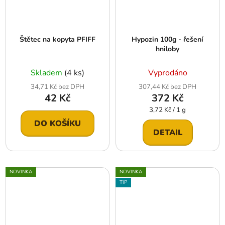
Štětec na kopyta PFIFF
Hypozin 100g - řešení
hniloby
Skladem
(4 ks)
Vyprodáno
34,71 Kč bez DPH
307,44 Kč bez DPH
42 Kč
372 Kč
Měrná
3,72 Kč / 1 g
cena:
DO KOŠÍKU
DETAIL
NOVINKA
NOVINKA
TIP