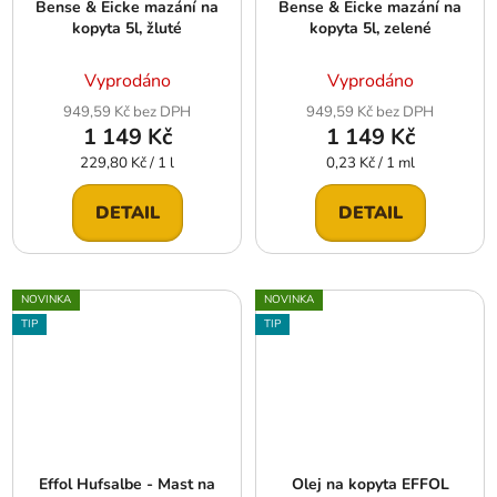
Bense & Eicke mazání na
Bense & Eicke mazání na
kopyta 5l, žluté
kopyta 5l, zelené
Vyprodáno
Vyprodáno
949,59 Kč bez DPH
949,59 Kč bez DPH
1 149 Kč
1 149 Kč
Měrná
Měrná
229,80 Kč / 1 l
0,23 Kč / 1 ml
cena:
cena:
DETAIL
DETAIL
NOVINKA
NOVINKA
TIP
TIP
Effol Hufsalbe - Mast na
Olej na kopyta EFFOL