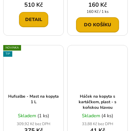
510 Kč
160 Kč
Měrná
160 Kč / 1 ks
cena:
DETAIL
DO KOŠÍKU
NOVINKA
TIP
Hufsalbe - Mast na kopyta
Háček na kopyta s
1 L
kartáčkem, plast - s
koňskou hlavou
Skladem
(1 ks)
Skladem
(4 ks)
309,92 Kč bez DPH
33,88 Kč bez DPH
375 Kč
41 Kč