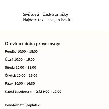
v
k
Světové i české značky
y
Najdete tak u nás jen kvalitu
v
ý
p
Z
i
á
s
Otevírací doba provozovny:
p
u
a
Pondělí 10:00 - 18:00
t
Úterý 10:00 - 15:00
í
Středa 10:00 - 18:00
Čtvrtek 10:00 - 15:00
Pátek 10:00 - 16:30
Každá 3. sobota v měsíci 9:00 - 12:00
Pohotovostní poplatek: