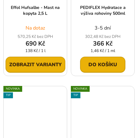
Effol Hufsalbe - Mast na
PEDIFLEX Hydratace a
kopyta 2,5 L
výživa rohoviny 500ml
Na dotaz
3-5 dní
570,25 Kč bez DPH
302,48 Kč bez DPH
690 Kč
366 Kč
Měrná
Měrná
138 Kč / 1 l
1,46 Kč / 1 ml
cena:
cena:
ZOBRAZIT VARIANTY
DO KOŠÍKU
NOVINKA
NOVINKA
TIP
TIP