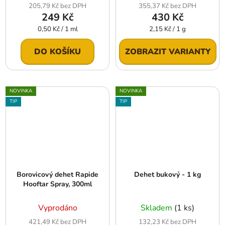
205,79 Kč bez DPH
355,37 Kč bez DPH
249 Kč
430 Kč
Měrná
Měrná
0,50 Kč / 1 ml
2,15 Kč / 1 g
cena:
cena:
DO KOŠÍKU
ZOBRAZIT VARIANTY
NOVINKA
NOVINKA
TIP
TIP
Borovicový dehet Rapide
Dehet bukový - 1 kg
Hooftar Spray, 300ml
Vyprodáno
Skladem
(1 ks)
421,49 Kč bez DPH
132,23 Kč bez DPH