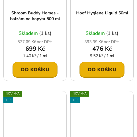
Shroom Buddy Horses -
Hoof Hygiene Liquid 50ml
balzám na kopyta 500 ml
Skladem
(1 ks)
Skladem
(1 ks)
577,69 Kč bez DPH
393,39 Kč bez DPH
699 Kč
476 Kč
Měrná
Měrná
1,40 Kč / 1 ml
9,52 Kč / 1 ml
cena:
cena:
DO KOŠÍKU
DO KOŠÍKU
NOVINKA
NOVINKA
TIP
TIP