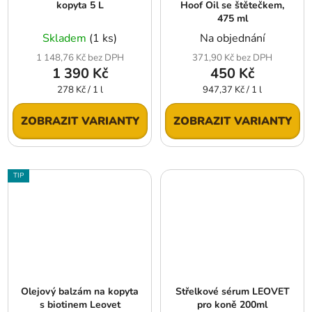
kopyta 5 L
Hoof Oil se štětečkem,
475 ml
Skladem
(1 ks)
Na objednání
1 148,76 Kč bez DPH
371,90 Kč bez DPH
1 390 Kč
450 Kč
Měrná
Měrná
278 Kč / 1 l
947,37 Kč / 1 l
cena:
cena:
ZOBRAZIT VARIANTY
ZOBRAZIT VARIANTY
TIP
Olejový balzám na kopyta
Střelkové sérum LEOVET
s biotinem Leovet
pro koně 200ml