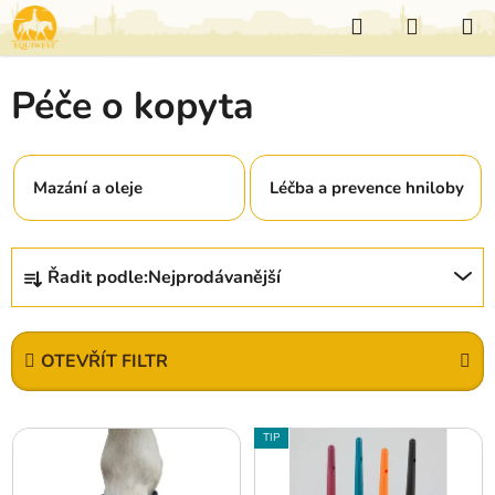
Přejít
Hledat
NÁKUP
na
KOŠÍK
obsah
Péče o kopyta
Mazání a oleje
Léčba a prevence hniloby
Ř
Řadit podle:
Nejprodávanější
a
z
e
OTEVŘÍT FILTR
n
í
V
p
TIP
ý
r
p
o