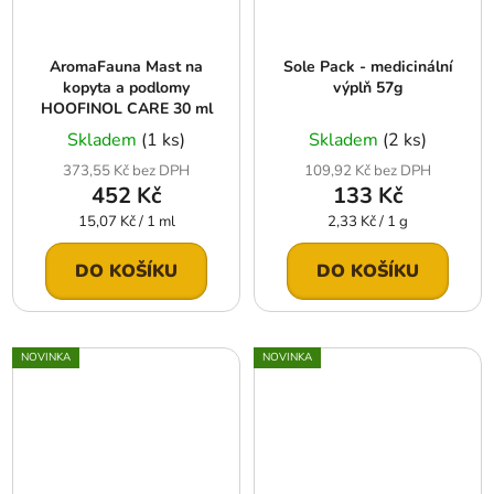
AromaFauna Mast na
Sole Pack - medicinální
kopyta a podlomy
výplň 57g
HOOFINOL CARE 30 ml
Skladem
(1 ks)
Skladem
(2 ks)
373,55 Kč bez DPH
109,92 Kč bez DPH
452 Kč
133 Kč
Měrná
Měrná
15,07 Kč / 1 ml
2,33 Kč / 1 g
cena:
cena:
DO KOŠÍKU
DO KOŠÍKU
NOVINKA
NOVINKA