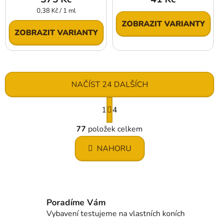
Měrná
0,38 Kč / 1 ml
cena:
ZOBRAZIT VARIANTY
ZOBRAZIT VARIANTY
NAČÍST 24 DALŠÍCH
S
1
t
4
r
O
á
77
položek celkem
v
n
l
k
NAHORU
á
o
d
v
a
á
c
n
í
í
Poradíme Vám
p
Vybavení testujeme na vlastních koních
r