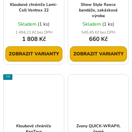
Kloubové chrániče Lami-
Show Style fleece
Cell Ventrex 22
bandáže, zakázková
výroba
Skladem
(1 ks)
Skladem
(1 ks)
1 494,21 Kč bez DPH
545,45 Kč bez DPH
1 808 Kč
660 Kč
ZOBRAZIT VARIANTY
ZOBRAZIT VARIANTY
TIP
Kloubové chrániče
Zvony QUICK-WRAP®,
KenTaur
černé