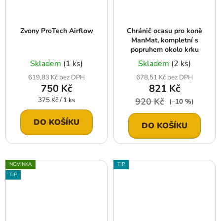
Zvony ProTech Airflow
Chránič ocasu pro koně
ManMat, kompletní s
popruhem okolo krku
Skladem
(1 ks)
Skladem
(2 ks)
619,83 Kč bez DPH
678,51 Kč bez DPH
750 Kč
821 Kč
Měrná
375 Kč / 1 ks
920 Kč
(–10 %)
cena:
DO KOŠÍKU
DO KOŠÍKU
NOVINKA
TIP
TIP