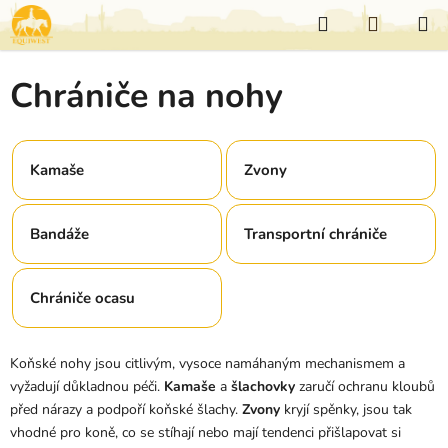
Přejít
Hledat
NÁKUP
na
KOŠÍK
obsah
Chrániče na nohy
Kamaše
Zvony
Bandáže
Transportní chrániče
Chrániče ocasu
Koňské nohy jsou citlivým, vysoce namáhaným mechanismem a
vyžadují důkladnou péči.
Kamaše
a
šlachovky
zaručí ochranu kloubů
před nárazy a podpoří koňské šlachy.
Zvony
kryjí spěnky, jsou tak
vhodné pro koně, co se stíhají nebo mají tendenci přišlapovat si