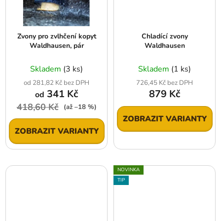
Zvony pro zvlhčení kopyt
Chladící zvony
Waldhausen, pár
Waldhausen
Skladem
(3 ks)
Skladem
(1 ks)
od 281,82 Kč bez DPH
726,45 Kč bez DPH
341 Kč
879 Kč
od
418,60 Kč
(až –18 %)
ZOBRAZIT VARIANTY
ZOBRAZIT VARIANTY
NOVINKA
TIP