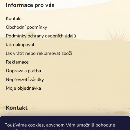
Informace pro vás
Kontakt
Obchodní podmínky
Podmínky ochrany osobních údajů
Jak nakupovat
Jak vrátit nebo reklamovat zboží
Reklamace
Doprava a platba
Nepřevzetí zásilky
Moje objednávka
Kontakt
info
@
equiwest.cz
Používáme cookies, abychom Vám umožnili pohodlné