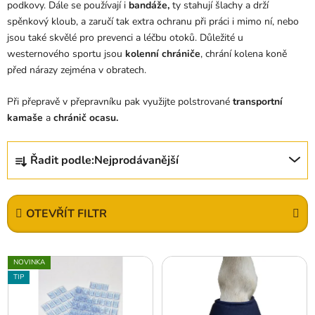
podkovy. Dále se používají i
bandáže,
ty stahují šlachy a drží
spěnkový kloub, a zaručí tak extra ochranu při práci i mimo ní, nebo
jsou také skvělé pro prevenci a léčbu otoků. Důležité u
westernového sportu jsou
k
olenní chrániče
, chrání kolena koně
před nárazy zejména v obratech.
Při přepravě v přepravníku pak využijte polstrované
transportní
kamaše
a
chránič ocasu.
Ř
Řadit podle:
Nejprodávanější
a
z
e
OTEVŘÍT FILTR
n
í
V
p
NOVINKA
ý
r
TIP
p
o
i
d