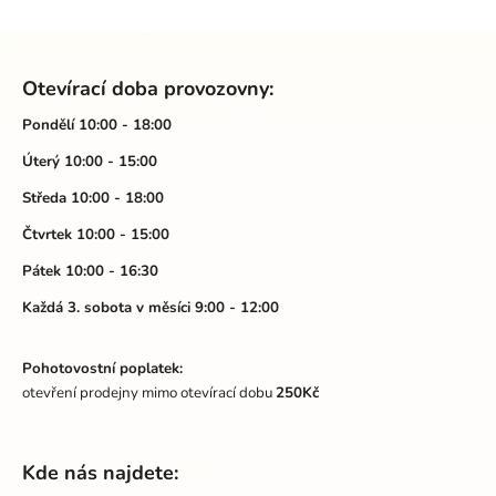
ý
p
Z
i
á
s
Otevírací doba provozovny:
p
u
a
Pondělí 10:00 - 18:00
t
Úterý 10:00 - 15:00
í
Středa 10:00 - 18:00
Čtvrtek 10:00 - 15:00
Pátek 10:00 - 16:30
Každá 3. sobota v měsíci 9:00 - 12:00
Pohotovostní poplatek:
otevření prodejny mimo otevírací dobu
250Kč
Kde nás najdete: