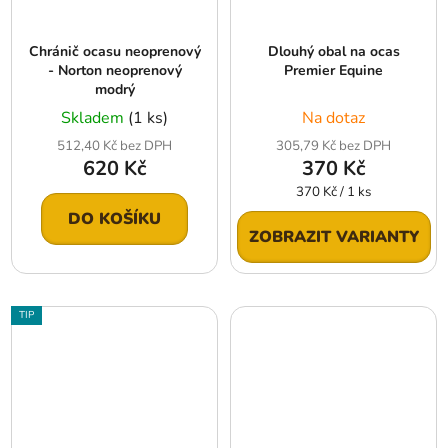
Chránič ocasu neoprenový
Dlouhý obal na ocas
- Norton neoprenový
Premier Equine
modrý
Skladem
(1 ks)
Na dotaz
512,40 Kč bez DPH
305,79 Kč bez DPH
620 Kč
370 Kč
Měrná
370 Kč / 1 ks
cena:
DO KOŠÍKU
ZOBRAZIT VARIANTY
TIP