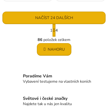
NAČÍST 24 DALŠÍCH
S
1
t
4
r
O
á
86
položek celkem
v
n
l
k
NAHORU
á
o
d
v
a
á
c
n
í
í
Poradíme Vám
p
Vybavení testujeme na vlastních koních
r
v
k
Světové i české značky
y
Najdete tak u nás jen kvalitu
v