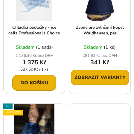
s
u
p
k
r
t
Chladící podložky - ice
Zvony pro zvlhčení kopyt
o
ů
cells Professional’s Choice
Waldhausen, pár
d
u
Skladem
(1 sada)
Skladem
(1 ks)
k
1 136,36 Kč bez DPH
281,82 Kč bez DPH
t
1 375 Kč
341 Kč
ů
Měrná
687,50 Kč / 1 ks
cena:
ZOBRAZIT VARIANTY
DO KOŠÍKU
TIP
VÝPRODEJ