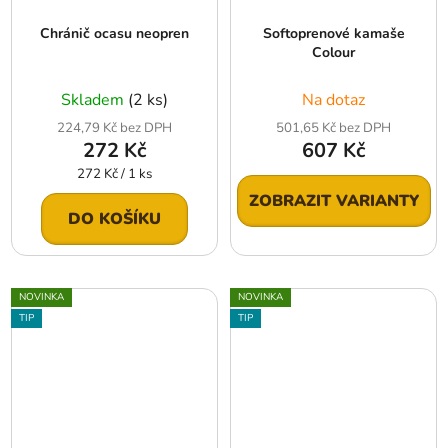
Chránič ocasu neopren
Softoprenové kamaše
Colour
Skladem
(2 ks)
Na dotaz
224,79 Kč bez DPH
501,65 Kč bez DPH
272 Kč
607 Kč
Měrná
272 Kč / 1 ks
cena:
ZOBRAZIT VARIANTY
DO KOŠÍKU
NOVINKA
NOVINKA
TIP
TIP