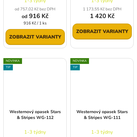
1-3 týdny
1-3 týdny
od 757,02 Kč bez DPH
1 173,55 Kč bez DPH
916 Kč
1 420 Kč
od
Měrná
916 Kč / 1 ks
cena:
ZOBRAZIT VARIANTY
ZOBRAZIT VARIANTY
NOVINKA
NOVINKA
TIP
TIP
Westernový opasek Stars
Westernový opasek Stars
& Stripes WG-112
& Stripes WG-111
1-3 týdny
1-3 týdny