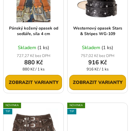
d
s
u
p
k
r
t
Pánský kožený opasek od
Westernový opasek Stars
o
ů
sedláře, síla 4 cm
& Stripes WG-109
d
u
Skladem
(1 ks)
Skladem
(1 ks)
k
727,27 Kč bez DPH
757,02 Kč bez DPH
t
880 Kč
916 Kč
ů
Měrná
Měrná
880 Kč / 1 ks
916 Kč / 1 ks
cena:
cena:
ZOBRAZIT VARIANTY
ZOBRAZIT VARIANTY
NOVINKA
NOVINKA
TIP
TIP