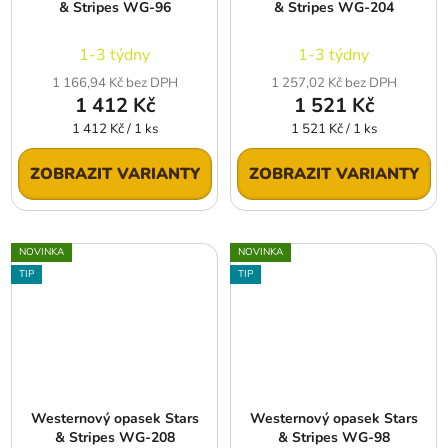
& Stripes WG-96
& Stripes WG-204
1-3 týdny
1-3 týdny
1 166,94 Kč bez DPH
1 257,02 Kč bez DPH
1 412 Kč
1 521 Kč
Měrná
Měrná
1 412 Kč / 1 ks
1 521 Kč / 1 ks
cena:
cena:
ZOBRAZIT VARIANTY
ZOBRAZIT VARIANTY
NOVINKA
NOVINKA
TIP
TIP
Westernový opasek Stars
Westernový opasek Stars
& Stripes WG-208
& Stripes WG-98