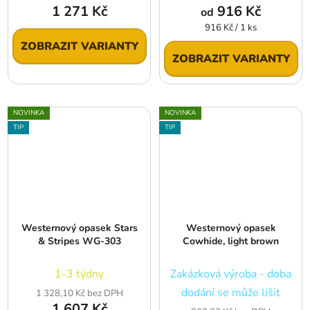
1 271 Kč
916 Kč
od
Měrná
916 Kč / 1 ks
cena:
ZOBRAZIT VARIANTY
ZOBRAZIT VARIANTY
NOVINKA
NOVINKA
TIP
TIP
Westernový opasek Stars
Westernový opasek
& Stripes WG-303
Cowhide, light brown
1-3 týdny
Zakázková výroba - doba
dodání se může lišit
1 328,10 Kč bez DPH
1 607 Kč