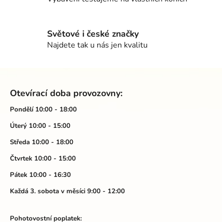
r
v
k
Světové i české značky
y
Najdete tak u nás jen kvalitu
v
ý
p
Z
i
á
s
Otevírací doba provozovny:
p
u
a
Pondělí 10:00 - 18:00
t
Úterý 10:00 - 15:00
í
Středa 10:00 - 18:00
Čtvrtek 10:00 - 15:00
Pátek 10:00 - 16:30
Každá 3. sobota v měsíci 9:00 - 12:00
Pohotovostní poplatek: