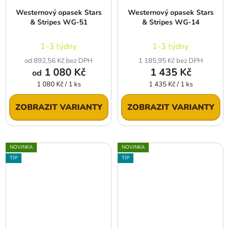
Westernový opasek Stars
Westernový opasek Stars
& Stripes WG-51
& Stripes WG-14
1-3 týdny
1-3 týdny
od 892,56 Kč bez DPH
1 185,95 Kč bez DPH
1 080 Kč
1 435 Kč
od
Měrná
Měrná
1 080 Kč / 1 ks
1 435 Kč / 1 ks
cena:
cena:
ZOBRAZIT VARIANTY
ZOBRAZIT VARIANTY
NOVINKA
NOVINKA
TIP
TIP