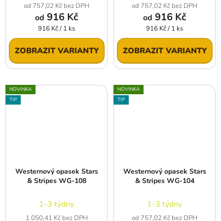
od 757,02 Kč bez DPH
od 757,02 Kč bez DPH
916 Kč
916 Kč
od
od
Měrná
Měrná
916 Kč / 1 ks
916 Kč / 1 ks
cena:
cena:
ZOBRAZIT VARIANTY
ZOBRAZIT VARIANTY
NOVINKA
NOVINKA
TIP
TIP
Westernový opasek Stars
Westernový opasek Stars
& Stripes WG-108
& Stripes WG-104
1-3 týdny
1-3 týdny
1 050,41 Kč bez DPH
od 757,02 Kč bez DPH