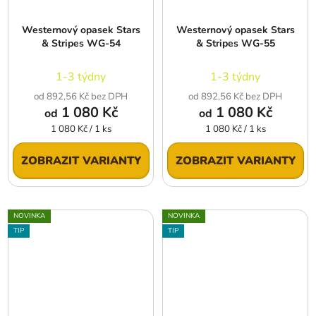
Westernový opasek Stars
Westernový opasek Stars
& Stripes WG-54
& Stripes WG-55
1-3 týdny
1-3 týdny
od 892,56 Kč bez DPH
od 892,56 Kč bez DPH
1 080 Kč
1 080 Kč
od
od
Měrná
Měrná
1 080 Kč / 1 ks
1 080 Kč / 1 ks
cena:
cena:
ZOBRAZIT VARIANTY
ZOBRAZIT VARIANTY
NOVINKA
NOVINKA
TIP
TIP