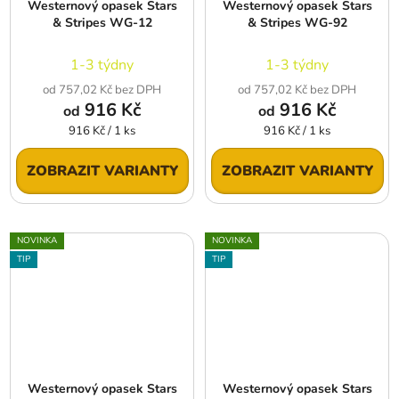
Westernový opasek Stars
Westernový opasek Stars
& Stripes WG-12
& Stripes WG-92
1-3 týdny
1-3 týdny
od 757,02 Kč bez DPH
od 757,02 Kč bez DPH
916 Kč
916 Kč
od
od
Měrná
Měrná
916 Kč / 1 ks
916 Kč / 1 ks
cena:
cena:
ZOBRAZIT VARIANTY
ZOBRAZIT VARIANTY
NOVINKA
NOVINKA
TIP
TIP
Westernový opasek Stars
Westernový opasek Stars