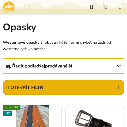
Přejít
Hledat
NÁKUP
na
KOŠÍK
obsah
Opasky
Westernové opasky
z robustní kůže nesmí chybět na žádných
westernových kalhotách.
Ř
Řadit podle:
Nejprodávanější
a
z
e
OTEVŘÍT FILTR
n
í
V
p
NOVINKA
ý
r
TIP
p
o
i