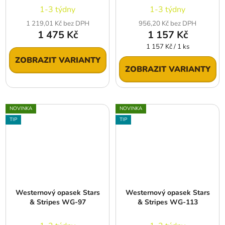
1-3 týdny
1-3 týdny
1 219,01 Kč bez DPH
956,20 Kč bez DPH
1 475 Kč
1 157 Kč
Měrná
1 157 Kč / 1 ks
cena:
ZOBRAZIT VARIANTY
ZOBRAZIT VARIANTY
NOVINKA
NOVINKA
TIP
TIP
Westernový opasek Stars
Westernový opasek Stars
& Stripes WG-97
& Stripes WG-113