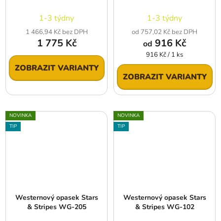
1-3 týdny
1-3 týdny
1 466,94 Kč bez DPH
od 757,02 Kč bez DPH
1 775 Kč
916 Kč
od
Měrná
916 Kč / 1 ks
cena:
ZOBRAZIT VARIANTY
ZOBRAZIT VARIANTY
NOVINKA
NOVINKA
TIP
TIP
Westernový opasek Stars
Westernový opasek Stars
& Stripes WG-205
& Stripes WG-102