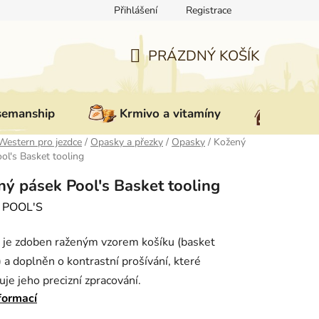
Přihlášení
Registrace
ovat zboží
Reklamace
Doprava a platba
Nepřevzetí zás
PRÁZDNÝ KOŠÍK
NÁKUPNÍ
KOŠÍK
semanship
Krmivo a vitamíny
Vybav
Western pro jezdce
/
Opasky a přezky
/
Opasky
/
Kožený
ol's Basket tooling
ý pásek Pool's Basket tooling
:
POOL'S
 je zdoben raženým vzorem košíku (basket
) a doplněn o kontrastní prošívání, které
uje jeho precizní zpracování.
formací