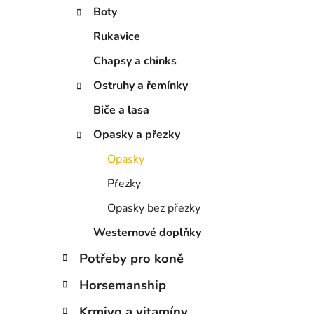
í
Boty
p
a
Rukavice
n
Chapsy a chinks
e
Ostruhy a řemínky
l
Biče a lasa
Opasky a přezky
Opasky
Přezky
Opasky bez přezky
Westernové doplňky
Potřeby pro koně
Horsemanship
Krmivo a vitamíny