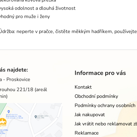
dekorovaná kovová přezka
vysoká odolnost a dlouhá životnost
vhodný pro muže i ženy
Údržba: neperte v pračce, čistěte měkkým hadříkem, používejte 
ás najdete:
Informace pro vás
a - Proskovice
Kontakt
rouhou 221/18 (areál
nin)
Obchodní podmínky
Podmínky ochrany osobních 
Jak nakupovat
Jak vrátit nebo reklamovat z
Reklamace