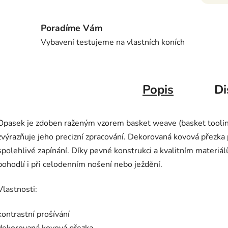
Poradíme Vám
Vybavení testujeme na vlastních koních
Popis
Di
Opasek je zdoben raženým vzorem basket weave (basket tooling)
zvýrazňuje jeho precizní zpracování. Dekorovaná kovová přezka p
spolehlivé zapínání. Díky pevné konstrukci a kvalitním materiá
pohodlí i při celodenním nošení nebo ježdění.
Vlastnosti:
kontrastní prošívání