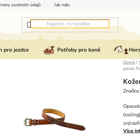
rany osobních údajů
Jak nakupovat
Jak vrátit nebo reklam
 pro jezdce
Potřeby pro koně
Hor
Domů
/
pásek Po
Kožen
Značka
Opasek
tooling
zvýrazň
Více in