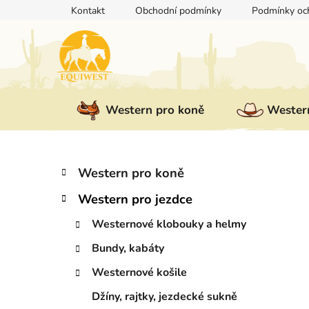
Přejít
Kontakt
Obchodní podmínky
Podmínky och
na
obsah
Western pro koně
Western
P
K
Přeskočit
Western pro koně
a
kategorie
o
t
Western pro jezdce
s
e
t
g
Westernové klobouky a helmy
r
o
Bundy, kabáty
a
r
i
n
Westernové košile
e
n
Džíny, rajtky, jezdecké sukně