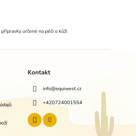
přípravky určené na péči o kůži
Kontakt
info
@
equiwest.cz
+420724001554
údajů
boží