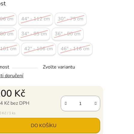
ost
 96 cm
44" - 112 cm
30" - 75 cm
 80 cm
34" - 85 cm
36" - 90 cm
 101 cm
42" - 106 cm
46" - 116 cm
nost
Zvolte variantu
ti doručení
200 Kč
4 Kč bez DPH
ena:
 Kč / 1 ks
DO KOŠÍKU