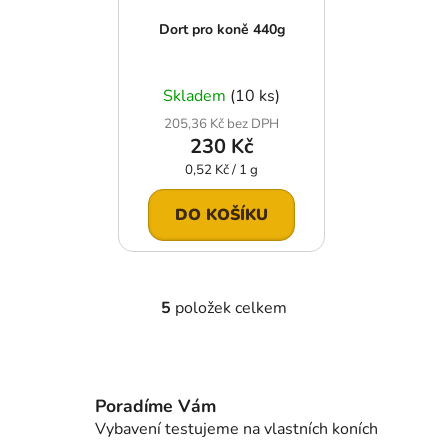
Dort pro koně 440g
Skladem
(10 ks)
205,36 Kč bez DPH
230 Kč
Měrná
0,52 Kč / 1 g
cena:
DO KOŠÍKU
5
položek celkem
O
v
l
á
d
Poradíme Vám
a
Vybavení testujeme na vlastních koních