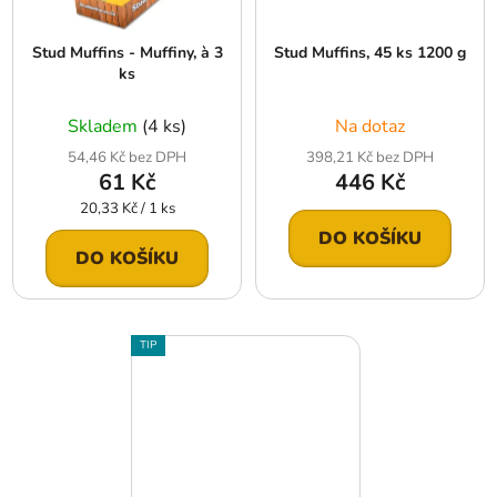
Stud Muffins - Muffiny, à 3
Stud Muffins, 45 ks 1200 g
ks
Skladem
(4 ks)
Na dotaz
54,46 Kč bez DPH
398,21 Kč bez DPH
61 Kč
446 Kč
Měrná
20,33 Kč / 1 ks
cena:
DO KOŠÍKU
DO KOŠÍKU
TIP