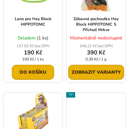
p
k
r
t
Lano pro Hay Block
Zábavná pochoutka Hay
o
ů
HIPPOTONIC
Block HIPPOTONIC S
d
Příchutí Mrkve
u
Skladem
(1 ks)
Momentálně nedostupné
k
157,02 Kč bez DPH
348,21 Kč bez DPH
t
190 Kč
390 Kč
ů
Měrná
Měrná
190 Kč / 1 ks
0,39 Kč / 1 g
cena:
cena:
DO KOŠÍKU
ZOBRAZIT VARIANTY
TIP