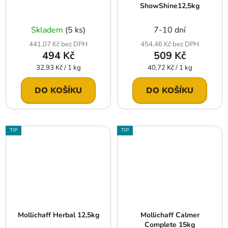
ShowShine12,5kg
Skladem
(5 ks)
7-10 dní
441,07 Kč bez DPH
454,46 Kč bez DPH
494 Kč
509 Kč
Měrná
Měrná
32,93 Kč / 1 kg
40,72 Kč / 1 kg
cena:
cena:
DO KOŠÍKU
DO KOŠÍKU
TIP
TIP
Mollichaff Herbal 12,5kg
Mollichaff Calmer
Complete 15kg