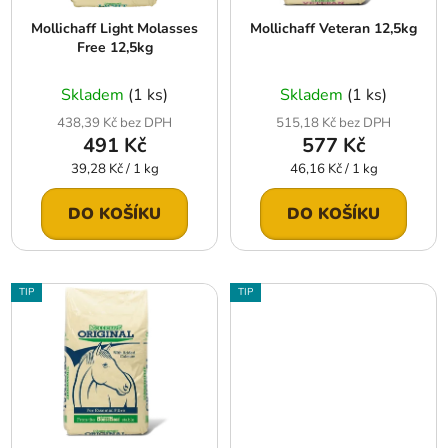
r
t
Mollichaff Light Molasses
Mollichaff Veteran 12,5kg
o
ů
Free 12,5kg
d
u
Skladem
(1 ks)
Skladem
(1 ks)
k
438,39 Kč bez DPH
515,18 Kč bez DPH
t
491 Kč
577 Kč
ů
Měrná
Měrná
39,28 Kč / 1 kg
46,16 Kč / 1 kg
cena:
cena:
DO KOŠÍKU
DO KOŠÍKU
TIP
TIP