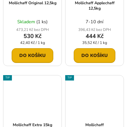
Mollichaff Original 12,5kg
Mollichaff Applechaff
12,5kg
Skladem
(1 ks)
7-10 dní
473,21 Kč bez DPH
396,43 Kč bez DPH
530 Kč
444 Kč
Měrná
Měrná
42,40 Kč / 1 kg
35,52 Kč / 1 kg
cena:
cena:
DO KOŠÍKU
DO KOŠÍKU
TIP
TIP
Mollichaff Extra 15kg
Mollichaff