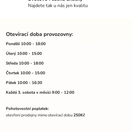
r
Najdete tak u nás jen kvalitu
v
k
Z
y
á
v
Otevírací doba provozovny:
ý
p
p
a
Pondělí 10:00 - 18:00
i
t
Úterý 10:00 - 15:00
s
í
u
Středa 10:00 - 18:00
Čtvrtek 10:00 - 15:00
Pátek 10:00 - 16:30
Každá 3. sobota v měsíci 9:00 - 12:00
Pohotovostní poplatek:
otevření prodejny mimo otevírací dobu
250Kč