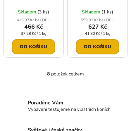
Skladem
(3 ks)
Skladem
(1 ks)
416,07 Kč bez DPH
559,82 Kč bez DPH
466 Kč
627 Kč
Měrná
Měrná
37,28 Kč / 1 kg
41,80 Kč / 1 kg
cena:
cena:
DO KOŠÍKU
DO KOŠÍKU
8
položek celkem
O
v
l
á
d
Poradíme Vám
a
Vybavení testujeme na vlastních koních
c
í
p
Světové i české značky