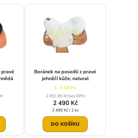
e
n
í
p
r
o
d
u
k
z pravé
Beránek na posedlí z pravé
t
 hnědá
jehněčí kůže, natural
ů
1-3 týdny
PH
2 057,85 Kč bez DPH
2 490 Kč
Měrná
2 490 Kč / 1 ks
cena:
DO KOŠÍKU