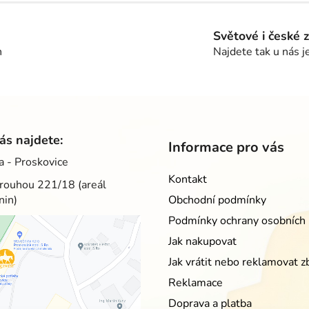
v
l
á
Světové i české 
d
h
Najdete tak u nás j
a
c
í
p
r
v
ás najdete:
Informace pro vás
k
a - Proskovice
y
Kontakt
v
rouhou 221/18 (areál
ý
nin)
Obchodní podmínky
p
Podmínky ochrany osobních 
i
s
Jak nakupovat
u
Jak vrátit nebo reklamovat z
Reklamace
Doprava a platba