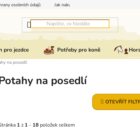
rany osobních údajů
Jak nakupovat
Jak vrátit nebo reklam
 pro jezdce
Potřeby pro koně
Hor
ahy na posedlí
Potahy na posedlí
OTEVŘÍT FILT
Stránka
1
z
1
-
18
položek celkem