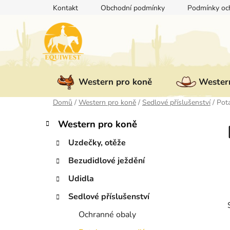
Přejít
Kontakt
Obchodní podmínky
Podmínky och
na
obsah
Western pro koně
Western
Domů
/
Western pro koně
/
Sedlové příslušenství
/
Pot
P
K
Přeskočit
Western pro koně
a
kategorie
o
t
Uzdečky, otěže
s
e
t
Bezudidlové ježdění
g
r
o
Udidla
a
r
i
n
Sedlové příslušenství
e
n
Ochranné obaly
í