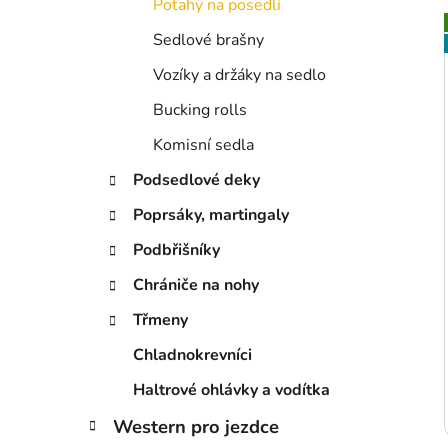
Potahy na posedlí
p
a
Sedlové brašny
n
Vozíky a držáky na sedlo
i
e
Bucking rolls
l
Komisní sedla
Podsedlové deky
Poprsáky, martingaly
Podbřišníky
Chrániče na nohy
Třmeny
Chladnokrevníci
Haltrové ohlávky a vodítka
Western pro jezdce