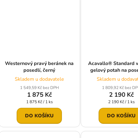
Westernový pravý beránek na
Acavallo® Standard 
posedlí, černý
gelový potah na pos
mm Classic Gel s Dr
Skladem u dodavatele
Skladem u dodava
hnědý
1 549,59 Kč bez DPH
1 809,92 Kč bez D
1 875 Kč
2 190 Kč
Měrná
Měrná
1 875 Kč / 1 ks
2 190 Kč / 1 ks
cena:
cena:
DO KOŠÍKU
DO KOŠÍKU