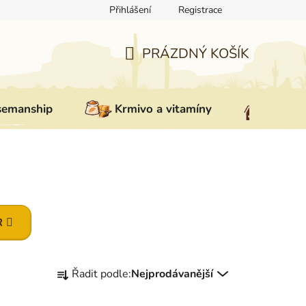
Přihlášení
Registrace
ovat zboží
Reklamace
Doprava a platba
Nepřevzetí zás
PRÁZDNÝ KOŠÍK
NÁKUPNÍ
KOŠÍK
semanship
Krmivo a vitamíny
Vybav
R
Ř
Řadit podle:
Nejprodávanější
a
z