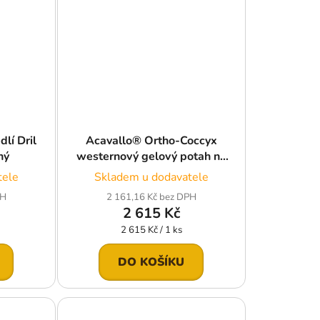
lí Dril
Acavallo® Ortho-Coccyx
ný
westernový gelový potah na
posedlí s Dri-Lex,hnědý
tele
Skladem u dodavatele
PH
2 161,16 Kč bez DPH
2 615 Kč
Měrná
2 615 Kč / 1 ks
cena:
DO KOŠÍKU