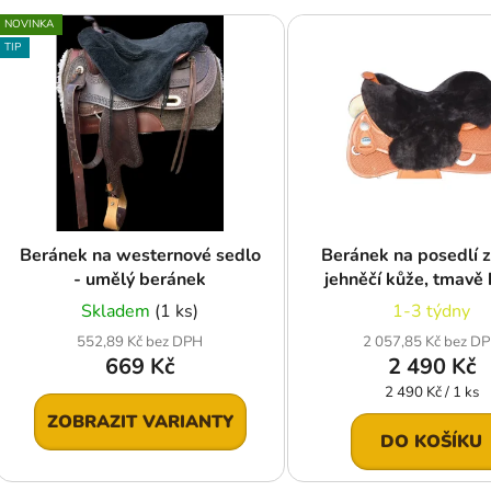
V
NOVINKA
ý
TIP
p
s
p
r
o
d
Beránek na westernové sedlo
Beránek na posedlí 
u
- umělý beránek
jehněčí kůže, tmavě
k
Skladem
(1 ks)
1-3 týdny
t
552,89 Kč bez DPH
2 057,85 Kč bez D
ů
669 Kč
2 490 Kč
Měrná
2 490 Kč / 1 ks
cena:
ZOBRAZIT VARIANTY
DO KOŠÍKU