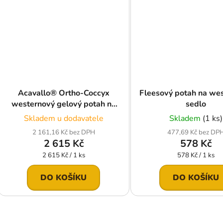
Acavallo® Ortho-Coccyx
Fleesový potah na we
westernový gelový potah na
sedlo
posedlí s Dri-Lex,černý
Skladem u dodavatele
Skladem
(1 ks)
2 161,16 Kč bez DPH
477,69 Kč bez DP
2 615 Kč
578 Kč
Měrná
Měrná
2 615 Kč / 1 ks
578 Kč / 1 ks
cena:
cena:
DO KOŠÍKU
DO KOŠÍKU
O