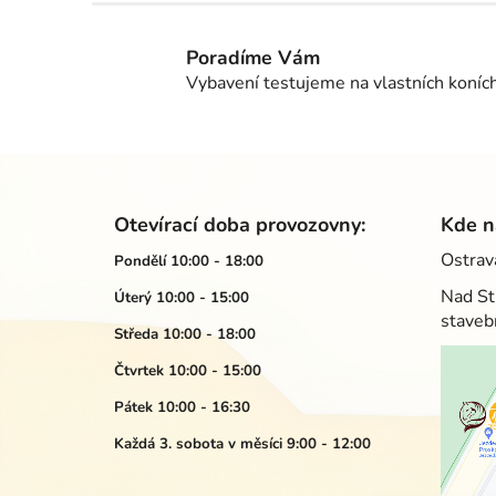
Poradíme Vám
Vybavení testujeme na vlastních koníc
Z
á
Otevírací doba provozovny:
Kde n
p
Ostrav
Pondělí 10:00 - 18:00
a
Nad St
Úterý 10:00 - 15:00
t
staveb
í
Středa 10:00 - 18:00
Čtvrtek 10:00 - 15:00
Pátek 10:00 - 16:30
Každá 3. sobota v měsíci 9:00 - 12:00