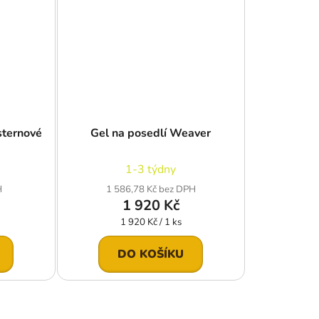
sternové
Gel na posedlí Weaver
1-3 týdny
H
1 586,78 Kč bez DPH
1 920 Kč
Měrná
1 920 Kč / 1 ks
cena:
DO KOŠÍKU