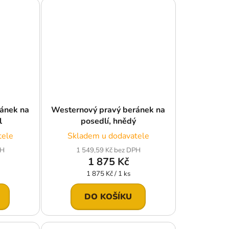
ánek na
Westernový pravý beránek na
l
posedlí, hnědý
tele
Skladem u dodavatele
PH
1 549,59 Kč bez DPH
1 875 Kč
Měrná
1 875 Kč / 1 ks
cena:
DO KOŠÍKU