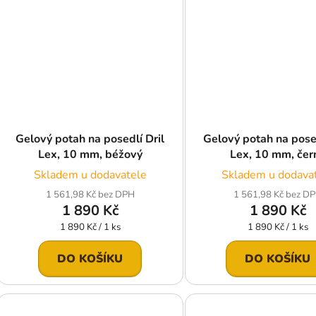
Gelový potah na posedlí Dril
Gelový potah na posed
Lex, 10 mm, béžový
Lex, 10 mm, čer
Skladem u dodavatele
Skladem u dodava
1 561,98 Kč bez DPH
1 561,98 Kč bez D
1 890 Kč
1 890 Kč
Měrná
Měrná
1 890 Kč / 1 ks
1 890 Kč / 1 ks
cena:
cena:
DO KOŠÍKU
DO KOŠÍKU