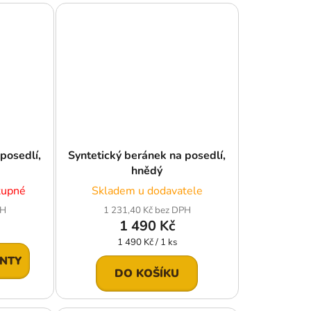
posedlí,
Syntetický beránek na posedlí,
hnědý
tupné
Skladem u dodavatele
PH
1 231,40 Kč bez DPH
1 490 Kč
Měrná
1 490 Kč / 1 ks
cena:
ANTY
DO KOŠÍKU