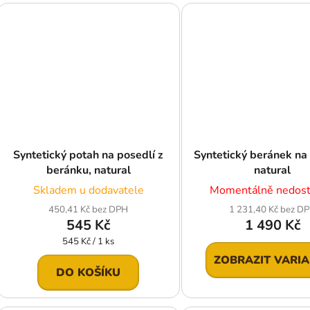
Syntetický potah na posedlí z
Syntetický beránek na 
beránku, natural
natural
Skladem u dodavatele
Momentálně nedos
450,41 Kč bez DPH
1 231,40 Kč bez D
545 Kč
1 490 Kč
Měrná
545 Kč / 1 ks
cena:
ZOBRAZIT VARI
DO KOŠÍKU