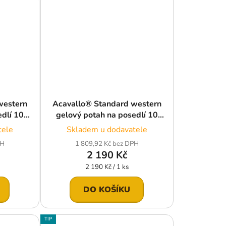
western
Acavallo® Standard western
edlí 10
gelový potah na posedlí 10
i-Lex,
mm Classic Gel s Dri-Lex,
tele
Skladem u dodavatele
černý
PH
1 809,92 Kč bez DPH
2 190 Kč
Měrná
2 190 Kč / 1 ks
cena:
DO KOŠÍKU
TIP