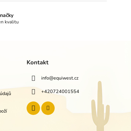
značky
en kvalitu
Kontakt
info
@
equiwest.cz
+420724001554
údajů
boží