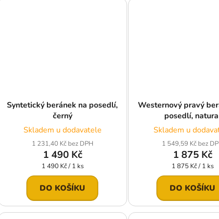
Syntetický beránek na posedlí,
Westernový pravý ber
černý
posedlí, natura
Skladem u dodavatele
Skladem u dodava
1 231,40 Kč bez DPH
1 549,59 Kč bez D
1 490 Kč
1 875 Kč
Měrná
Měrná
1 490 Kč / 1 ks
1 875 Kč / 1 ks
cena:
cena:
DO KOŠÍKU
DO KOŠÍKU