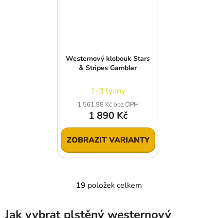
Westernový klobouk Stars
& Stripes Gambler
1-3 týdny
1 561,98 Kč bez DPH
1 890 Kč
ZOBRAZIT VARIANTY
19
položek celkem
O
v
l
Jak vybrat plstěný westernový