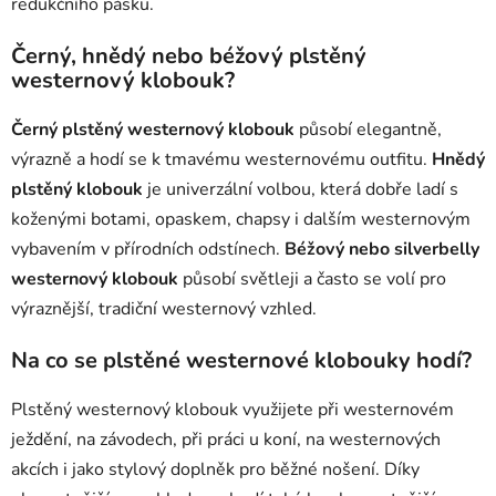
redukčního pásku.
Černý, hnědý nebo béžový plstěný
westernový klobouk?
Černý plstěný westernový klobouk
působí elegantně,
výrazně a hodí se k tmavému westernovému outfitu.
Hnědý
plstěný klobouk
je univerzální volbou, která dobře ladí s
koženými botami, opaskem, chapsy i dalším westernovým
vybavením v přírodních odstínech.
Béžový nebo silverbelly
westernový klobouk
působí světleji a často se volí pro
výraznější, tradiční westernový vzhled.
Na co se plstěné westernové klobouky hodí?
Plstěný westernový klobouk využijete při westernovém
ježdění, na závodech, při práci u koní, na westernových
akcích i jako stylový doplněk pro běžné nošení. Díky