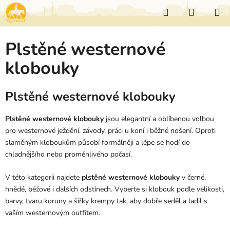
Přejít
Hledat
NÁKUP
na
KOŠÍK
obsah
Plstěné westernové
klobouky
Plstěné westernové klobouky
Plstěné westernové klobouky
jsou elegantní a oblíbenou volbou
pro westernové ježdění, závody, práci u koní i běžné nošení. Oproti
slaměným kloboukům působí formálněji a lépe se hodí do
chladnějšího nebo proměnlivého počasí.
V této kategorii najdete
plstěné westernové klobouky
v černé,
hnědé, béžové i dalších odstínech. Vyberte si klobouk podle velikosti,
barvy, tvaru koruny a šířky krempy tak, aby dobře seděl a ladil s
vaším westernovým outfitem.