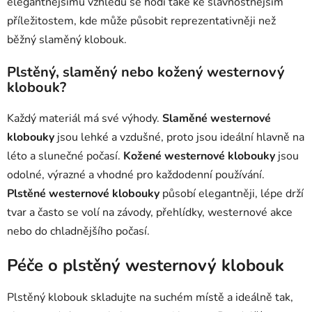
elegantnějšímu vzhledu se hodí také ke slavnostnějším
příležitostem, kde může působit reprezentativněji než
běžný slaměný klobouk.
Plstěný, slaměný nebo kožený westernový
klobouk?
Každý materiál má své výhody.
Slaměné westernové
klobouky
jsou lehké a vzdušné, proto jsou ideální hlavně na
léto a slunečné počasí.
Kožené westernové klobouky
jsou
odolné, výrazné a vhodné pro každodenní používání.
Plstěné westernové klobouky
působí elegantněji, lépe drží
tvar a často se volí na závody, přehlídky, westernové akce
nebo do chladnějšího počasí.
Péče o plstěný westernový klobouk
Plstěný klobouk skladujte na suchém místě a ideálně tak,