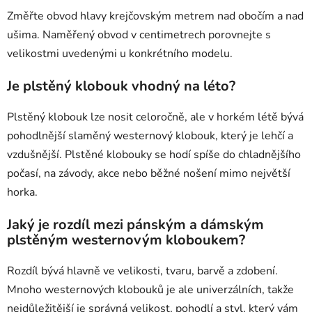
Změřte obvod hlavy krejčovským metrem nad obočím a nad
ušima. Naměřený obvod v centimetrech porovnejte s
velikostmi uvedenými u konkrétního modelu.
Je plstěný klobouk vhodný na léto?
Plstěný klobouk lze nosit celoročně, ale v horkém létě bývá
pohodlnější slaměný westernový klobouk, který je lehčí a
vzdušnější. Plstěné klobouky se hodí spíše do chladnějšího
počasí, na závody, akce nebo běžné nošení mimo největší
horka.
Jaký je rozdíl mezi pánským a dámským
plstěným westernovým kloboukem?
Rozdíl bývá hlavně ve velikosti, tvaru, barvě a zdobení.
Mnoho westernových klobouků je ale univerzálních, takže
nejdůležitější je správná velikost, pohodlí a styl, který vám