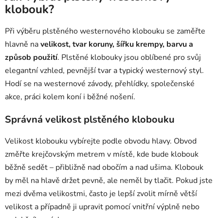
á
klobouk?
d
a
Při výběru plstěného westernového klobouku se zaměřte
c
hlavně na
velikost, tvar koruny, šířku krempy, barvu a
í
p
způsob použití
. Plstěné klobouky jsou oblíbené pro svůj
r
elegantní vzhled, pevnější tvar a typický westernový styl.
v
Hodí se na westernové závody, přehlídky, společenské
k
akce, práci kolem koní i běžné nošení.
y
v
Správná velikost plstěného klobouku
ý
p
Velikost klobouku vybírejte podle obvodu hlavy. Obvod
i
s
změřte krejčovským metrem v místě, kde bude klobouk
u
běžně sedět – přibližně nad obočím a nad ušima. Klobouk
by měl na hlavě držet pevně, ale neměl by tlačit. Pokud jste
mezi dvěma velikostmi, často je lepší zvolit mírně větší
velikost a případně ji upravit pomocí vnitřní výplně nebo