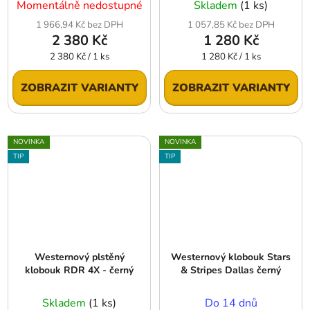
Momentálně nedostupné
Skladem
(1 ks)
1 966,94 Kč bez DPH
1 057,85 Kč bez DPH
2 380 Kč
1 280 Kč
Měrná
Měrná
2 380 Kč / 1 ks
1 280 Kč / 1 ks
cena:
cena:
ZOBRAZIT VARIANTY
ZOBRAZIT VARIANTY
NOVINKA
NOVINKA
TIP
TIP
Westernový plstěný
Westernový klobouk Stars
klobouk RDR 4X - černý
& Stripes Dallas černý
Skladem
(1 ks)
Do 14 dnů