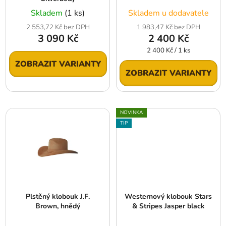
u
Skladem
(1 ks)
Skladem u dodavatele
k
2 553,72 Kč bez DPH
1 983,47 Kč bez DPH
t
3 090 Kč
2 400 Kč
ů
Měrná
2 400 Kč / 1 ks
cena:
ZOBRAZIT VARIANTY
ZOBRAZIT VARIANTY
NOVINKA
TIP
Plstěný klobouk J.F.
Westernový klobouk Stars
Brown, hnědý
& Stripes Jasper black