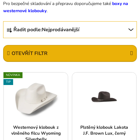
Pro bezpečné skladování a přepravu doporučujeme také
boxy na
westernové klobouky
.
Ř
Řadit podle:
Nejprodávanější
a
z
e
OTEVŘÍT FILTR
n
í
V
p
NOVINKA
ý
r
TIP
p
o
i
d
s
u
p
k
r
t
Westernový klobouk z
Plstěný klobouk Lakota
o
ů
vlněného filcu Wyoming
J.F. Brown Lux, černý
d
Silverbelly