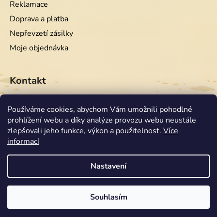
Reklamace
Doprava a platba
Nepřevzetí zásilky
Moje objednávka
Kontakt
info
@
equiwest.cz
Používáme cookies, abychom Vám umožnili pohodlné
prohlížení webu a díky analýze provozu webu neustále
+420724001554
zlepšovali jeho funkce, výkon a použitelnost.
Více
informací
Nastavení
Souhlasím
Vytvořil Shoptet
Copyright 2026
Equiwest
. Všechna práva vyhrazena.