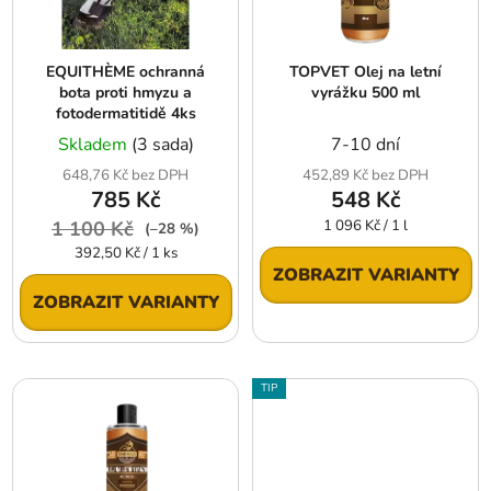
p
k
r
t
EQUITHÈME ochranná
TOPVET Olej na letní
o
ů
bota proti hmyzu a
vyrážku 500 ml
d
fotodermatitidě 4ks
u
Skladem
(3 sada)
7-10 dní
k
648,76 Kč bez DPH
452,89 Kč bez DPH
t
785 Kč
548 Kč
ů
Měrná
1 100 Kč
1 096 Kč / 1 l
(–28 %)
cena:
Měrná
392,50 Kč / 1 ks
cena:
ZOBRAZIT VARIANTY
ZOBRAZIT VARIANTY
TIP