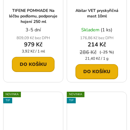
TIFENE POMMADE Na
Abilar VET pryskyřičná
léčbu podlomu, podporuje
mast 10ml
hojení 250 ml
3-5 dní
Skladem
(1 ks)
809,09 Kč bez DPH
176,86 Kč bez DPH
979 Kč
214 Kč
Měrná
3,92 Kč / 1 ml
286 Kč
(–25 %)
cena:
Měrná
21,40 Kč / 1 g
cena:
DO KOŠÍKU
DO KOŠÍKU
NOVINKA
NOVINKA
TIP
TIP