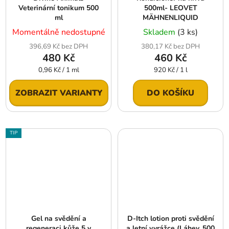
Veterinární tonikum 500
500ml- LEOVET
ml
MÄHNENLIQUID
Momentálně nedostupné
Skladem
(3 ks)
396,69 Kč bez DPH
380,17 Kč bez DPH
480 Kč
460 Kč
Měrná
Měrná
0,96 Kč / 1 ml
920 Kč / 1 l
cena:
cena:
ZOBRAZIT VARIANTY
DO KOŠÍKU
TIP
Gel na svědění a
D-Itch lotion proti svědění
regeneraci kůže 5 v
a letní vyrážce (Láhev, 500