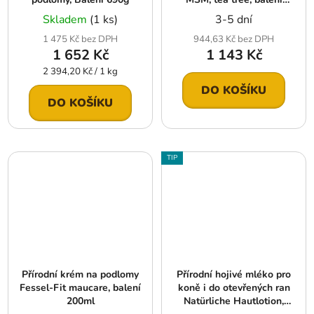
750g
Skladem
(1 ks)
3-5 dní
1 475 Kč bez DPH
944,63 Kč bez DPH
1 652 Kč
1 143 Kč
Měrná
2 394,20 Kč / 1 kg
cena:
DO KOŠÍKU
DO KOŠÍKU
TIP
Přírodní krém na podlomy
Přírodní hojivé mléko pro
Fessel-Fit maucare, balení
koně i do otevřených ran
200ml
Natürliche Hautlotion,