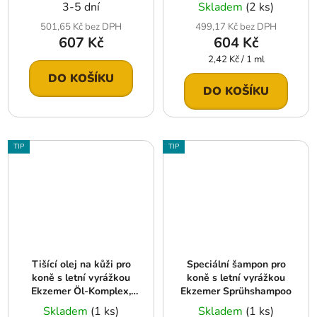
lahvička s dávkovačem
3-5 dní
Skladem
(2 ks)
250ml
501,65 Kč bez DPH
499,17 Kč bez DPH
607 Kč
604 Kč
Měrná
2,42 Kč / 1 ml
cena:
DO KOŠÍKU
DO KOŠÍKU
TIP
TIP
Tišící olej na kůži pro
Speciální šampon pro
koně s letní vyrážkou
koně s letní vyrážkou
Ekzemer Öl-Komplex,
Ekzemer Sprühshampoo
lahvička s dávkovačem
Skladem
(1 ks)
Skladem
(1 ks)