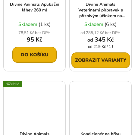
Divine Animals Aplikační
Divine Animals
láhev 260 ml
Veterinární přípravek s
příznivým účinkem na
kožní problémy koní
Skladem
(1 ks)
Skladem
(6 ks)
78,51 Kč bez DPH
od 285,12 Kč bez DPH
95 Kč
345 Kč
od
Měrná
od 219 Kč / 1 l
cena:
DO KOŠÍKU
ZOBRAZIT VARIANTY
NOVINKA
Divine Animals
Kondicionér na hřívu