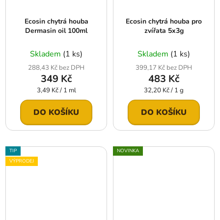
Ecosin chytrá houba
Ecosin chytrá houba pro
Dermasin oil 100ml
zvířata 5x3g
Skladem
(1 ks)
Skladem
(1 ks)
288,43 Kč bez DPH
399,17 Kč bez DPH
349 Kč
483 Kč
Měrná
Měrná
3,49 Kč / 1 ml
32,20 Kč / 1 g
cena:
cena:
DO KOŠÍKU
DO KOŠÍKU
TIP
NOVINKA
VÝPRODEJ