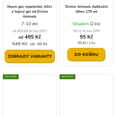
Neem gel, repelentní, tišící
Divine Animals Aplikační
a hojivý gel od Divine
láhev 170 ml
Animals
7-10 dní
Skladem
(2 ks)
od 409,09 Kč bez DPH
78,51 Kč bez DPH
495 Kč
95 Kč
od
Měrná
545 Kč
95 Kč / 1 ks
(až –50 %)
cena:
DO KOŠÍKU
ZOBRAZIT VARIANTY
NOVINKA
NOVINKA