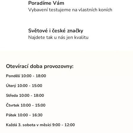
Poradíme Vám
p
Vybavení testujeme na vlastních koních
r
v
k
Světové i české značky
y
Najdete tak u nás jen kvalitu
v
ý
p
Z
i
á
s
Otevírací doba provozovny:
p
u
a
Pondělí 10:00 - 18:00
t
Úterý 10:00 - 15:00
í
Středa 10:00 - 18:00
Čtvrtek 10:00 - 15:00
Pátek 10:00 - 16:30
Každá 3. sobota v měsíci 9:00 - 12:00