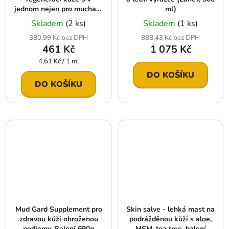
jednom nejen pro muchaře
ml)
Schubber gel (Tuba 100
Skladem
(2 ks)
Skladem
(1 ks)
ml)
380,99 Kč bez DPH
888,43 Kč bez DPH
461 Kč
1 075 Kč
Měrná
4,61 Kč / 1 ml
cena:
DO KOŠÍKU
DO KOŠÍKU
Mud Gard Supplement pro
Skin salve - lehká mast na
zdravou kůži ohroženou
podrážděnou kůži s aloe,
podlomy, Balení 690g
MSM, tea tree, balení