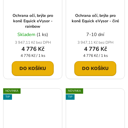
Ochrana očí, brýle pro
Ochrana očí, brýle pro
koně Equick eVysor -
koně Equick eVysor - čiré
rainbow
Skladem
(1 ks)
7-10 dní
3 947,11 Kč bez DPH
3 947,11 Kč bez DPH
4 776 Kč
4 776 Kč
Měrná
Měrná
4 776 Kč / 1 ks
4 776 Kč / 1 ks
cena:
cena:
DO KOŠÍKU
DO KOŠÍKU
NOVINKA
NOVINKA
TIP
TIP