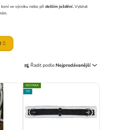
koní ve výcviku nebo při
delším ježdění.
Vybírat
ním.
R
Ř
Řadit podle:
Nejprodávanější
a
z
e
NOVINKA
n
TIP
í
p
r
o
d