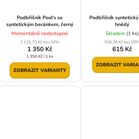
Podbřišník Pool's se
Podbřišník syntetický
syntetickým beránkem, černý
hnědý
Momentálně nedostupné
Skladem
(1 ks)
1 115,70 Kč bez DPH
508,26 Kč bez DP
1 350 Kč
615 Kč
Měrná
1 350 Kč / 1 ks
cena:
ZOBRAZIT VARI
ZOBRAZIT VARIANTY