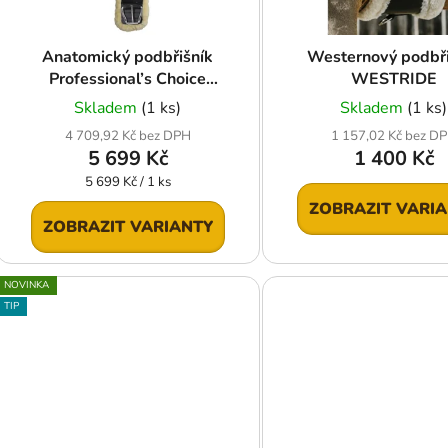
o
d
Anatomický podbřišník
Westernový podbři
u
Professional’s Choice
WESTRIDE
k
Contoured VenTECH
Skladem
(1 ks)
Skladem
(1 ks)
t
4 709,92 Kč bez DPH
1 157,02 Kč bez D
ů
5 699 Kč
1 400 Kč
Měrná
5 699 Kč / 1 ks
cena:
ZOBRAZIT VARI
ZOBRAZIT VARIANTY
NOVINKA
TIP