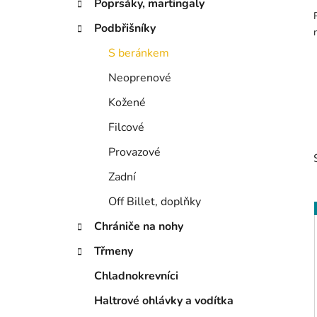
Poprsáky, martingaly
p
a
Podbřišníky
n
S beránkem
e
Neoprenové
l
Kožené
Filcové
Provazové
Zadní
Off Billet, doplňky
Chrániče na nohy
Třmeny
i
Chladnokrevníci
Haltrové ohlávky a vodítka