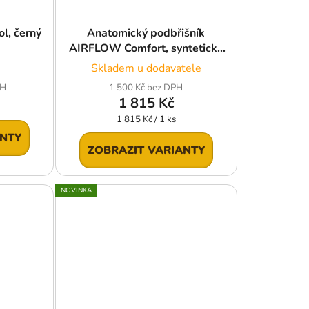
l, černý
Anatomický podbřišník
AIRFLOW Comfort, syntetická
vlna, černý
Skladem u dodavatele
PH
1 500 Kč bez DPH
1 815 Kč
Měrná
1 815 Kč / 1 ks
cena:
ANTY
ZOBRAZIT VARIANTY
NOVINKA