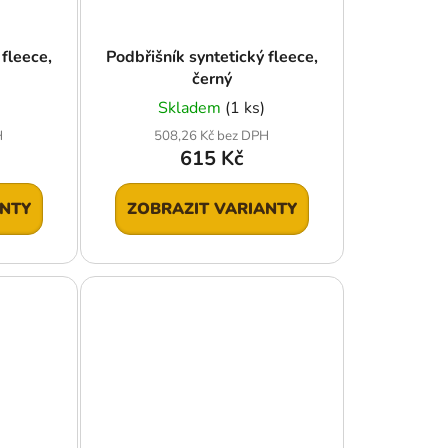
 fleece,
Podbřišník syntetický fleece,
černý
Skladem
(1 ks)
H
508,26 Kč bez DPH
615 Kč
ANTY
ZOBRAZIT VARIANTY