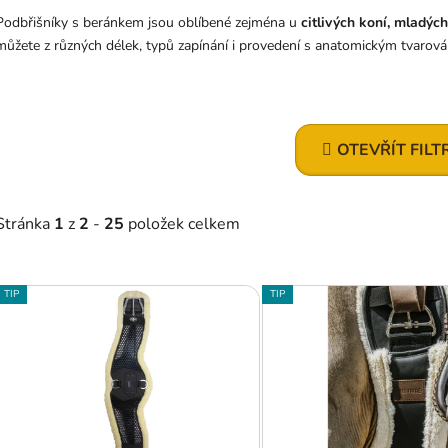
Podbřišníky s beránkem jsou oblíbené zejména u
citlivých koní, mladých
můžete z různých délek, typů zapínání i provedení s anatomickým tvarová
OTEVŘÍT FILT
Stránka
1
z
2
-
25
položek celkem
V
TIP
TIP
ý
p
s
p
r