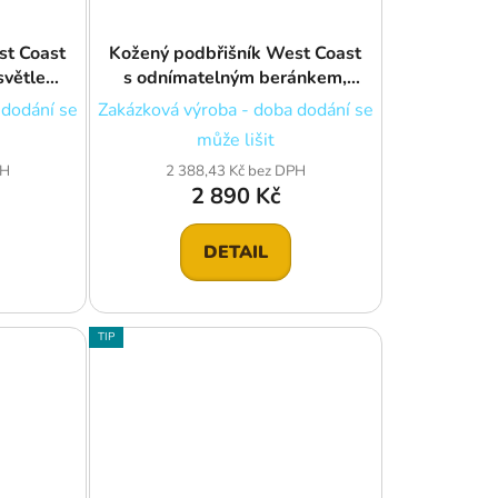
st Coast
Kožený podbřišník West Coast
světle
s odnímatelným beránkem,
tmavě hnědý
 dodání se
Zakázková výroba - doba dodání se
může lišit
PH
2 388,43 Kč bez DPH
2 890 Kč
DETAIL
TIP