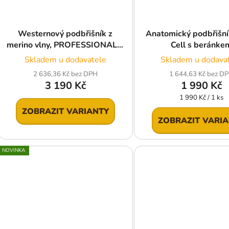
Westernový podbřišník z
Anatomický podbřišní
merino vlny, PROFESSIONAL'S
Cell s beránke
CHOICE, černý
Skladem u dodavatele
Skladem u dodava
2 636,36 Kč bez DPH
1 644,63 Kč bez D
3 190 Kč
1 990 Kč
Měrná
1 990 Kč / 1 ks
cena:
ZOBRAZIT VARIANTY
ZOBRAZIT VARI
NOVINKA