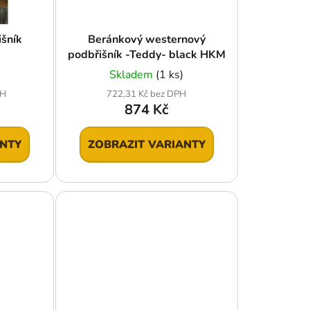
u
k
šník
Beránkový westernový
t
podbřišník -Teddy- black HKM
ů
Skladem
(1 ks)
PH
722,31 Kč bez DPH
874 Kč
ANTY
ZOBRAZIT VARIANTY