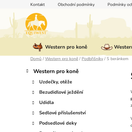
Přejít
Kontakt
Obchodní podmínky
Podmínky och
na
obsah
Western pro koně
Western
Domů
/
Western pro koně
/
Podbřišníky
/
S beránkem
P
K
Přeskočit
Western pro koně
a
kategorie
o
t
Uzdečky, otěže
s
e
t
Bezudidlové ježdění
g
r
o
Udidla
a
r
i
n
Sedlové příslušenství
e
n
Podsedlové deky
í