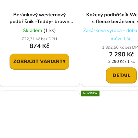
Beránkový westernový
Kožený podbřišník We
podbřišník -Teddy- brown
s fleece beránkem, 
HKM
hnědý
Skladem
(1 ks)
Zakázková výroba - doba
může lišit
722,31 Kč bez DPH
874 Kč
1 892,56 Kč bez D
2 290 Kč
ZOBRAZIT VARIANTY
Měrná
2 290 Kč / 1 ks
cena:
DETAIL
NOVINKA