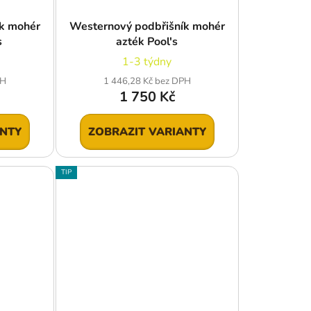
k mohér
Westernový podbřišník mohér
s
azték Pool's
1-3 týdny
PH
1 446,28 Kč bez DPH
1 750 Kč
ANTY
ZOBRAZIT VARIANTY
TIP