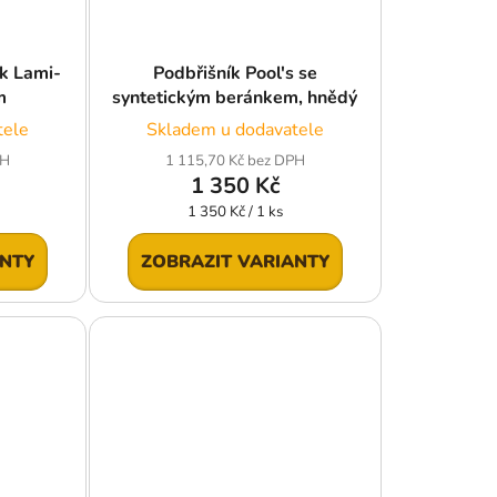
k Lami-
Podbřišník Pool's se
m
syntetickým beránkem, hnědý
tele
Skladem u dodavatele
PH
1 115,70 Kč bez DPH
1 350 Kč
Měrná
1 350 Kč / 1 ks
cena:
ANTY
ZOBRAZIT VARIANTY