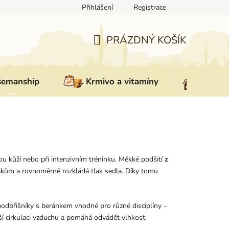
Přihlášení
Registrace
ovat zboží
Reklamace
Doprava a platba
Nepřevzetí zás
PRÁZDNÝ KOŠÍK
NÁKUPNÍ
KOŠÍK
semanship
Krmivo a vitamíny
Vybav
ou kůží nebo při intenzivním tréninku. Měkké podšití
z
kům a rovnoměrně rozkládá tlak sedla. Díky tomu
odbřišníky s beránkem vhodné pro různé disciplíny –
ší cirkulaci vzduchu a pomáhá odvádět vlhkost.