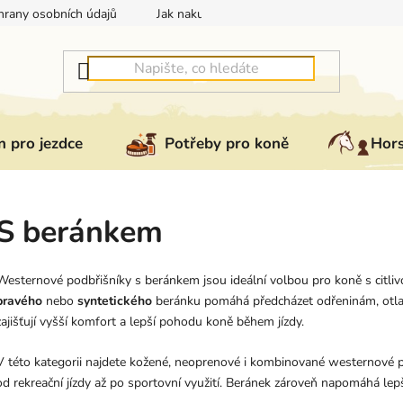
rany osobních údajů
Jak nakupovat
Jak vrátit nebo reklam
 pro jezdce
Potřeby pro koně
Hor
S beránkem
Westernové podbřišníky s beránkem jsou ideální volbou pro koně s citliv
pravého
nebo
syntetického
beránku pomáhá předcházet odřeninám, otla
zajišťují vyšší komfort a lepší pohodu koně během jízdy.
V této kategorii najdete kožené, neoprenové i kombinované westernové p
od rekreační jízdy až po sportovní využití. Beránek zároveň napomáhá lep