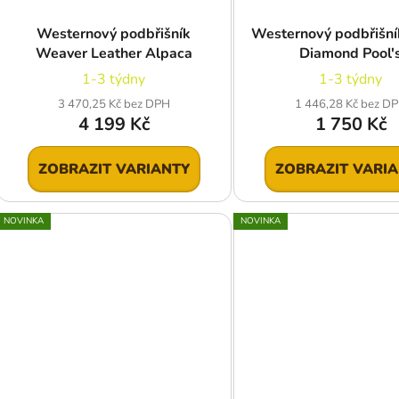
Westernový podbřišník
Westernový podbřišní
Weaver Leather Alpaca
Diamond Pool'
1-3 týdny
1-3 týdny
3 470,25 Kč bez DPH
1 446,28 Kč bez D
4 199 Kč
1 750 Kč
ZOBRAZIT VARIANTY
ZOBRAZIT VARI
NOVINKA
NOVINKA