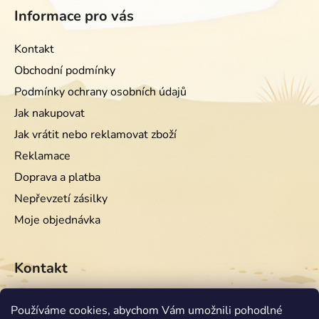
Informace pro vás
Kontakt
Obchodní podmínky
Podmínky ochrany osobních údajů
Jak nakupovat
Jak vrátit nebo reklamovat zboží
Reklamace
Doprava a platba
Nepřevzetí zásilky
Moje objednávka
Kontakt
info
@
equiwest.cz
Používáme cookies, abychom Vám umožnili pohodlné