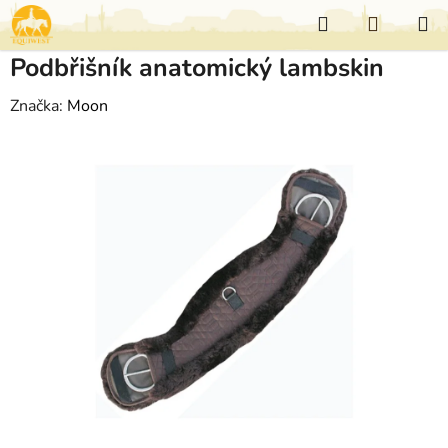
Přejít
Hledat
NÁKUP
na
KOŠÍK
obsah
Podbřišník anatomický lambskin
Značka:
Moon