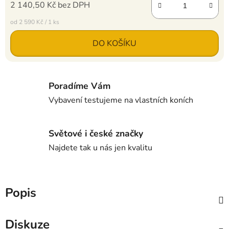
2 140,50 Kč bez DPH
Měrná cena:
od 2 590 Kč / 1 ks
DO KOŠÍKU
Poradíme Vám
Vybavení testujeme na vlastních koních
Světové i české značky
Najdete tak u nás jen kvalitu
Popis
Diskuze