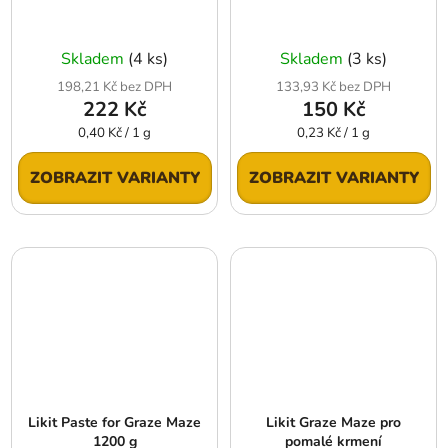
Skladem
(4 ks)
Skladem
(3 ks)
198,21 Kč bez DPH
133,93 Kč bez DPH
222 Kč
150 Kč
Měrná
Měrná
0,40 Kč / 1 g
0,23 Kč / 1 g
cena:
cena:
ZOBRAZIT VARIANTY
ZOBRAZIT VARIANTY
Likit Paste for Graze Maze
Likit Graze Maze pro
1200 g
pomalé krmení