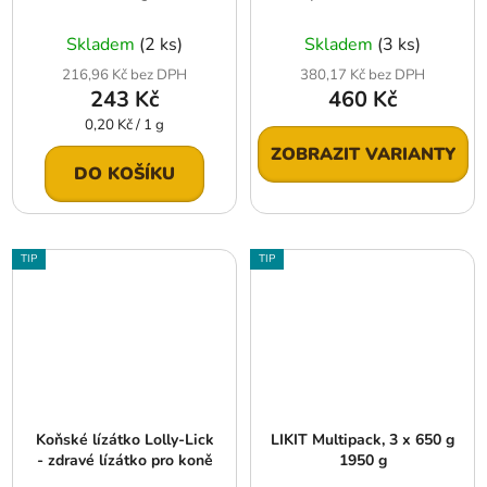
Skladem
(2 ks)
Skladem
(3 ks)
216,96 Kč bez DPH
380,17 Kč bez DPH
243 Kč
460 Kč
Měrná
0,20 Kč / 1 g
cena:
ZOBRAZIT VARIANTY
DO KOŠÍKU
TIP
TIP
Koňské lízátko Lolly-Lick
LIKIT Multipack, 3 x 650 g
- zdravé lízátko pro koně
1950 g