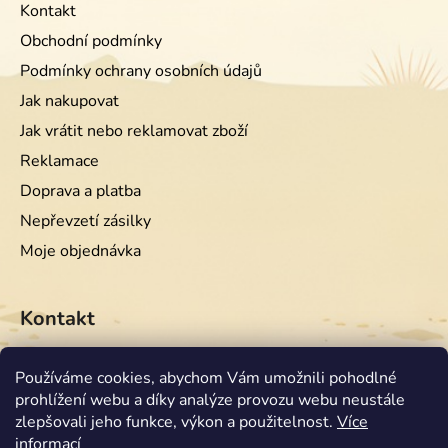
Kontakt
Obchodní podmínky
Podmínky ochrany osobních údajů
Jak nakupovat
Jak vrátit nebo reklamovat zboží
Reklamace
Doprava a platba
Nepřevzetí zásilky
Moje objednávka
Kontakt
info
@
equiwest.cz
Používáme cookies, abychom Vám umožnili pohodlné
prohlížení webu a díky analýze provozu webu neustále
+420724001554
zlepšovali jeho funkce, výkon a použitelnost.
Více
informací