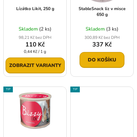
r
t
Lízátko Likit, 250 g
StableSnack liz v misce
o
ů
650 g
d
u
Skladem
(2 ks)
Skladem
(3 ks)
k
98,21 Kč bez DPH
300,89 Kč bez DPH
t
110 Kč
337 Kč
ů
Měrná
0,44 Kč / 1 g
cena:
DO KOŠÍKU
ZOBRAZIT VARIANTY
TIP
TIP