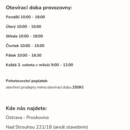
á
v
Otevírací doba provozovny:
ý
p
p
a
Pondělí 10:00 - 18:00
i
t
Úterý 10:00 - 15:00
s
í
u
Středa 10:00 - 18:00
Čtvrtek 10:00 - 15:00
Pátek 10:00 - 16:30
Každá 3. sobota v měsíci 9:00 - 12:00
Pohotovostní poplatek:
otevření prodejny mimo otevírací dobu
250Kč
Kde nás najdete:
Ostrava - Proskovice
Nad Strouhou 221/18 (areál stavebnin)