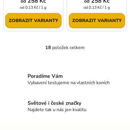
258 Kč
258 Kč
od
od
Měrná
Měrná
od 0,13 Kč / 1 g
od 0,13 Kč / 1 g
cena:
cena:
ZOBRAZIT VARIANTY
ZOBRAZIT VARIANTY
18
položek celkem
O
v
l
á
d
Poradíme Vám
a
Vybavení testujeme na vlastních koních
c
í
p
Světové i české značky
r
Najdete tak u nás jen kvalitu
v
k
Z
y