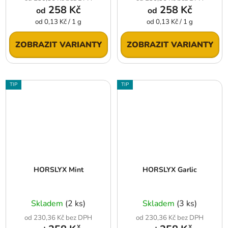
258 Kč
258 Kč
od
od
Měrná
Měrná
od 0,13 Kč / 1 g
od 0,13 Kč / 1 g
cena:
cena:
ZOBRAZIT VARIANTY
ZOBRAZIT VARIANTY
TIP
TIP
HORSLYX Mint
HORSLYX Garlic
Skladem
(2 ks)
Skladem
(3 ks)
od 230,36 Kč bez DPH
od 230,36 Kč bez DPH