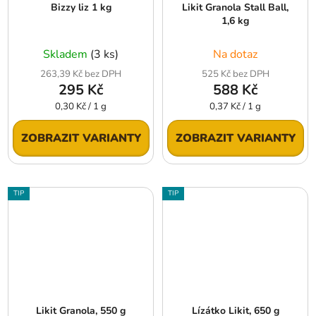
Bizzy liz 1 kg
Likit Granola Stall Ball,
1,6 kg
Skladem
(3 ks)
Na dotaz
263,39 Kč bez DPH
525 Kč bez DPH
295 Kč
588 Kč
Měrná
Měrná
0,30 Kč / 1 g
0,37 Kč / 1 g
cena:
cena:
ZOBRAZIT VARIANTY
ZOBRAZIT VARIANTY
TIP
TIP
Likit Granola, 550 g
Lízátko Likit, 650 g