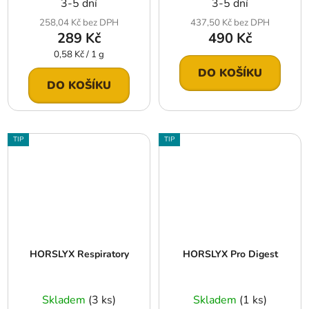
3-5 dní
3-5 dní
258,04 Kč bez DPH
437,50 Kč bez DPH
289 Kč
490 Kč
Měrná
0,58 Kč / 1 g
cena:
DO KOŠÍKU
DO KOŠÍKU
TIP
TIP
HORSLYX Respiratory
HORSLYX Pro Digest
Skladem
(3 ks)
Skladem
(1 ks)