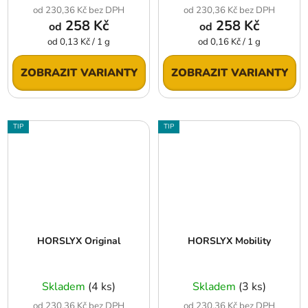
od 230,36 Kč bez DPH
od 230,36 Kč bez DPH
258 Kč
258 Kč
od
od
Měrná
Měrná
od 0,13 Kč / 1 g
od 0,16 Kč / 1 g
cena:
cena:
ZOBRAZIT VARIANTY
ZOBRAZIT VARIANTY
TIP
TIP
HORSLYX Original
HORSLYX Mobility
Skladem
(4 ks)
Skladem
(3 ks)
od 230,36 Kč bez DPH
od 230,36 Kč bez DPH