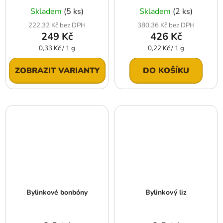
Skladem
(5 ks)
Skladem
(2 ks)
222,32 Kč bez DPH
380,36 Kč bez DPH
249 Kč
426 Kč
Měrná
Měrná
0,33 Kč / 1 g
0,22 Kč / 1 g
cena:
cena:
ZOBRAZIT VARIANTY
DO KOŠÍKU
Bylinkové bonbóny
Bylinkový liz