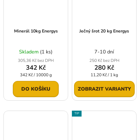
Minerál 10kg Energys
Ječný šrot 20 kg Energys
Skladem
(1 ks)
7-10 dní
305,36 Kč bez DPH
250 Kč bez DPH
342 Kč
280 Kč
Měrná
Měrná
342 Kč / 10000 g
11,20 Kč / 1 kg
cena:
cena:
DO KOŠÍKU
ZOBRAZIT VARIANTY
TIP