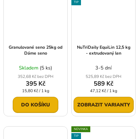
TIP
Granulované seno 25kg od
NuTriDaily EquiLin 12,5 kg
Dáme seno
- extrudovaný len
Skladem
(5 ks)
3-5 dní
352,68 Kč bez DPH
525,89 Kč bez DPH
395 Kč
589 Kč
Měrná
Měrná
15,80 Kč / 1 kg
47,12 Kč / 1 kg
cena:
cena:
DO KOŠÍKU
ZOBRAZIT VARIANTY
NOVINKA
TIP