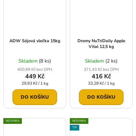
ADW Sójová vločka 15kg
Dromy NuTriDaily Apple
Vital 12,5 kg
Skladem
(8 ks)
Skladem
(2 ks)
400,89 Kč bez DPH
371,43 Kč bez DPH
449 Kč
416 Kč
Měrná
Měrná
29,93 Kč / 1 kg
33,28 Kč / 1 kg
cena:
cena:
DO KOŠÍKU
DO KOŠÍKU
NOVINKA
NOVINKA
TIP