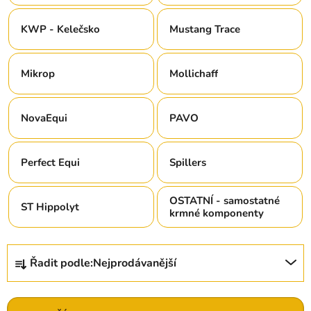
KWP - Kelečsko
Mustang Trace
Mikrop
Mollichaff
NovaEqui
PAVO
Perfect Equi
Spillers
OSTATNÍ - samostatné
ST Hippolyt
krmné komponenty
Ř
Řadit podle:
Nejprodávanější
a
z
e