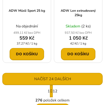
ADW Müsli Sport 25 kg
ADW Len extrudovaný
25kg
Na objednání
Skladem
(2 ks)
499,11 Kč bez DPH
937,50 Kč bez DPH
559 Kč
1 050 Kč
Měrná
Měrná
37,27 Kč / 1 kg
42 Kč / 1 kg
cena:
cena:
DO KOŠÍKU
DO KOŠÍKU
NAČÍST 24 DALŠÍCH
S
1
t
12
r
O
á
276
položek celkem
v
n