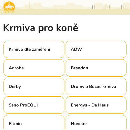
Přejít
Hledat
NÁKUP
na
KOŠÍK
obsah
Krmiva pro koně
Krmivo dle zaměření
ADW
Agrobs
Brandon
Derby
Dromy a Bocus krmiva
Sano ProEQUI
Energys - De Heus
Fitmin
Hoveler