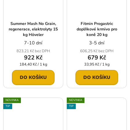
Summer Mash No Grain,
Fitmin Progastric
regenerace, elektrolyty 15
doplňkové krmivo pro
kg Höveler
koně 20 kg
7-10 dní
3-5 dní
823,21 Kč bez DPH
606,25 Kč bez DPH
922 Kč
679 Kč
Měrná
Měrná
184,40 Kč / 1 kg
33,95 Kč / 1 kg
cena:
cena:
DO KOŠÍKU
DO KOŠÍKU
NOVINKA
NOVINKA
TIP
TIP