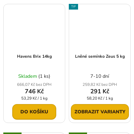
TIP
Havens Brix 14kg
Lněné semínko Zeus 5 kg
Skladem
(1 ks)
7-10 dní
666,07 Kč bez DPH
259,82 Kč bez DPH
746 Kč
291 Kč
Měrná
Měrná
53,29 Kč / 1 kg
58,20 Kč / 1 kg
cena:
cena:
DO KOŠÍKU
ZOBRAZIT VARIANTY