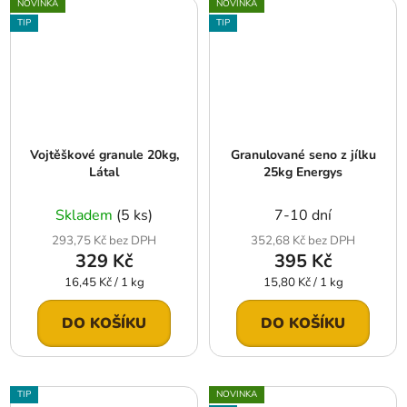
NOVINKA
NOVINKA
TIP
TIP
Vojtěškové granule 20kg,
Granulované seno z jílku
Látal
25kg Energys
Skladem
(5 ks)
7-10 dní
293,75 Kč bez DPH
352,68 Kč bez DPH
329 Kč
395 Kč
Měrná
Měrná
16,45 Kč / 1 kg
15,80 Kč / 1 kg
cena:
cena:
DO KOŠÍKU
DO KOŠÍKU
TIP
NOVINKA