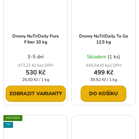
Dromy NuTriDaily Pure
Dromy NuTriDaily To Go
Fiber 20 kg
12,5 kg
3-5 dní
Skladem
(1 ks)
473,21 Kč bez DPH
445,54 Kč bez DPH
530 Kč
499 Kč
Měrná
Měrná
26,50 Kč / 1 kg
39,92 Kč / 1 kg
cena:
cena:
ZOBRAZIT VARIANTY
DO KOŠÍKU
NOVINKA
TIP