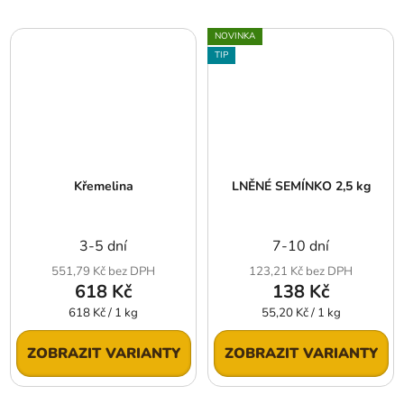
NOVINKA
TIP
Křemelina
LNĚNÉ SEMÍNKO 2,5 kg
3-5 dní
7-10 dní
551,79 Kč bez DPH
123,21 Kč bez DPH
618 Kč
138 Kč
Měrná
Měrná
618 Kč / 1 kg
55,20 Kč / 1 kg
cena:
cena:
ZOBRAZIT VARIANTY
ZOBRAZIT VARIANTY