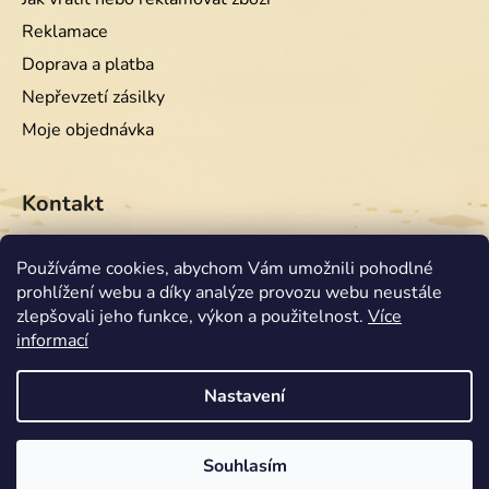
Reklamace
Doprava a platba
Nepřevzetí zásilky
Moje objednávka
Kontakt
info
@
equiwest.cz
Používáme cookies, abychom Vám umožnili pohodlné
prohlížení webu a díky analýze provozu webu neustále
+420724001554
zlepšovali jeho funkce, výkon a použitelnost.
Více
informací
Nastavení
Souhlasím
Vytvořil Shoptet