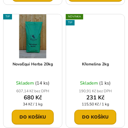
TIP
NOVINKA
TIP
NovaEqui Herba 20kg
Křemelina 2kg
Skladem
(14 ks)
Skladem
(1 ks)
607,14 Kč bez DPH
190,91 Kč bez DPH
680 Kč
231 Kč
Měrná
Měrná
34 Kč / 1 kg
115,50 Kč / 1 kg
cena:
cena:
DO KOŠÍKU
DO KOŠÍKU