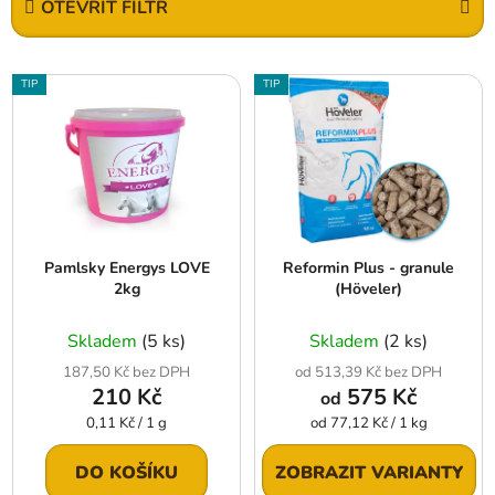
OTEVŘÍT FILTR
n
í
V
p
TIP
TIP
ý
r
p
o
i
d
s
u
p
k
r
t
Pamlsky Energys LOVE
Reformin Plus - granule
o
ů
2kg
(Höveler)
d
u
Skladem
(5 ks)
Skladem
(2 ks)
k
187,50 Kč bez DPH
od 513,39 Kč bez DPH
t
210 Kč
575 Kč
od
ů
Měrná
Měrná
0,11 Kč / 1 g
od 77,12 Kč / 1 kg
cena:
cena:
DO KOŠÍKU
ZOBRAZIT VARIANTY