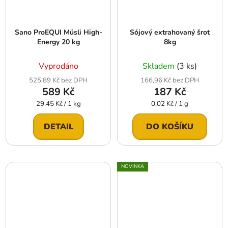
Sano ProEQUI Müsli High-
Sójový extrahovaný šrot
Energy 20 kg
8kg
Vyprodáno
Skladem
(3 ks)
525,89 Kč bez DPH
166,96 Kč bez DPH
589 Kč
187 Kč
Měrná
Měrná
29,45 Kč / 1 kg
0,02 Kč / 1 g
cena:
cena:
DETAIL
DO KOŠÍKU
NOVINKA