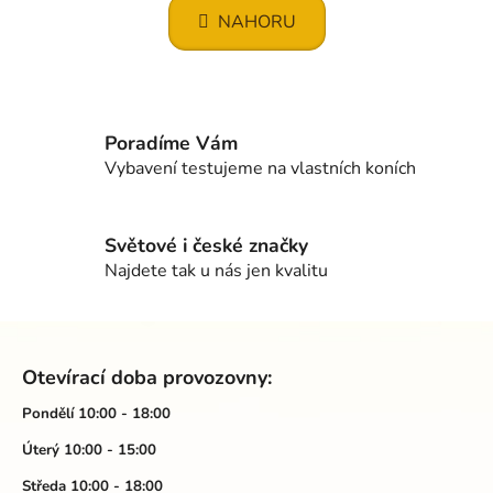
l
k
NAHORU
á
o
d
v
a
á
c
n
í
í
Poradíme Vám
p
Vybavení testujeme na vlastních koních
r
v
k
Světové i české značky
y
Najdete tak u nás jen kvalitu
v
ý
p
Z
i
á
s
Otevírací doba provozovny:
p
u
a
Pondělí 10:00 - 18:00
t
Úterý 10:00 - 15:00
í
Středa 10:00 - 18:00