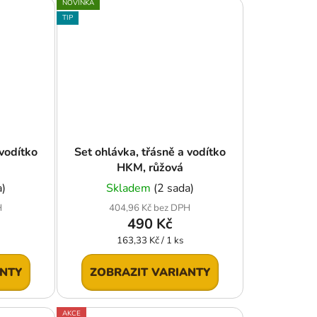
NOVINKA
TIP
 vodítko
Set ohlávka, třásně a vodítko
HKM, růžová
a)
Skladem
(2 sada)
H
404,96 Kč bez DPH
490 Kč
Měrná
163,33 Kč / 1 ks
cena:
ANTY
ZOBRAZIT VARIANTY
AKCE