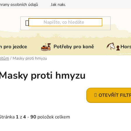
rany osobních údajů
Jak nakupovat
Jak vrátit nebo reklam
 pro jezdce
Potřeby pro koně
Hor
zitům
/
Masky proti hmyzu
Masky proti hmyzu
OTEVŘÍT FILT
Stránka
1
z
4
-
90
položek celkem