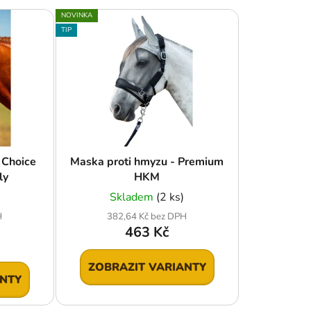
e
NOVINKA
n
TIP
í
p
r
o
d
u
k
 Choice
Maska proti hmyzu - Premium
t
ly
HKM
ů
Skladem
(2 ks)
H
382,64 Kč bez DPH
463 Kč
ZOBRAZIT VARIANTY
ANTY