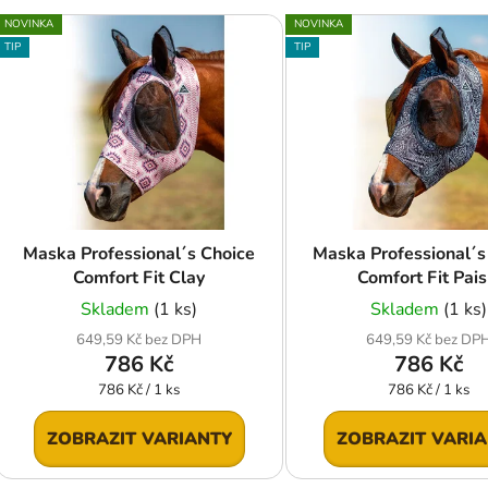
V
NOVINKA
NOVINKA
ý
TIP
TIP
p
s
p
r
o
d
Maska Professional´s Choice
Maska Professional´s
u
Comfort Fit Clay
Comfort Fit Pais
k
Skladem
(1 ks)
Skladem
(1 ks)
t
649,59 Kč bez DPH
649,59 Kč bez DP
ů
786 Kč
786 Kč
Měrná
Měrná
786 Kč / 1 ks
786 Kč / 1 ks
cena:
cena:
ZOBRAZIT VARIANTY
ZOBRAZIT VARI