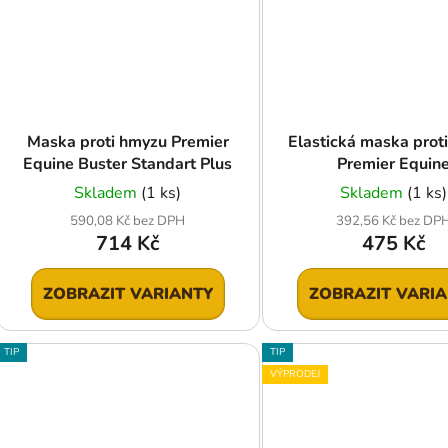
Maska proti hmyzu Premier
Elastická maska prot
Equine Buster Standart Plus
Premier Equin
Skladem
(1 ks)
Skladem
(1 ks)
590,08 Kč bez DPH
392,56 Kč bez DP
714 Kč
475 Kč
ZOBRAZIT VARIANTY
ZOBRAZIT VARI
TIP
TIP
VÝPRODEJ