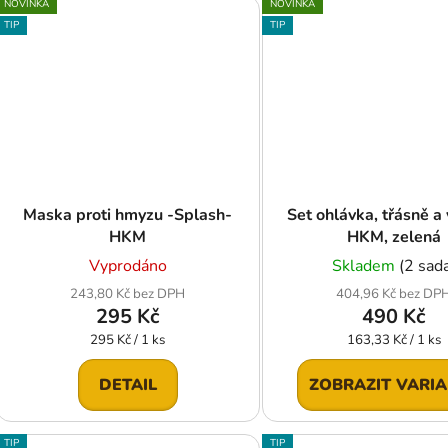
NOVINKA
NOVINKA
TIP
TIP
Maska proti hmyzu -Splash-
Set ohlávka, třásně a
HKM
HKM, zelená
Vyprodáno
Skladem
(2 sad
243,80 Kč bez DPH
404,96 Kč bez DP
295 Kč
490 Kč
Měrná
Měrná
295 Kč / 1 ks
163,33 Kč / 1 ks
cena:
cena:
DETAIL
ZOBRAZIT VARI
TIP
TIP