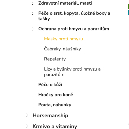
Zdravotní materiál, masti
p
a
Péče o srst, kopyta, úložné boxy a
n
tašky
i
e
Ochrana proti hmyzu a parazitům
l
Masky proti hmyzu
Čabraky, náušníky
Repelenty
Lizy a bylinky proti hmyzu a
parazitům
Péče o kůži
Hračky pro koně
Pouta, náhubky
Horsemanship
Krmivo a vitamíny