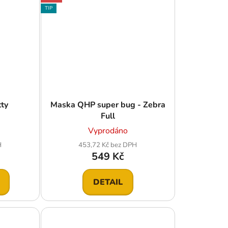
TIP
ty
Maska QHP super bug - Zebra
Full
Vyprodáno
H
453,72 Kč bez DPH
549 Kč
DETAIL