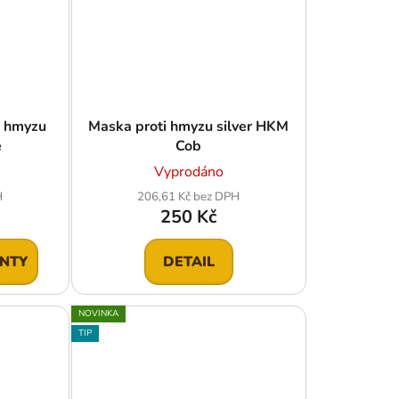
i hmyzu
Maska proti hmyzu silver HKM
e
Cob
Vyprodáno
H
206,61 Kč bez DPH
250 Kč
ANTY
DETAIL
NOVINKA
TIP