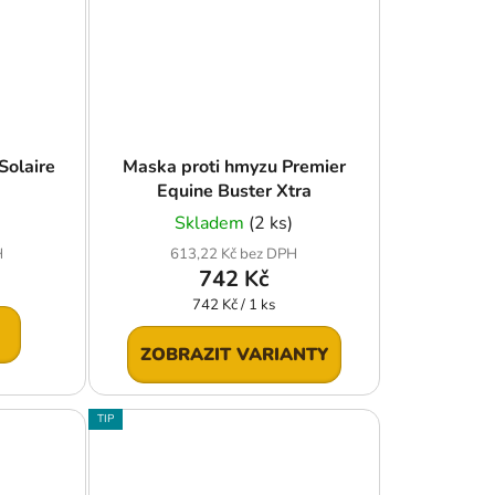
Solaire
Maska proti hmyzu Premier
Equine Buster Xtra
Skladem
(2 ks)
H
613,22 Kč bez DPH
742 Kč
Měrná
742 Kč / 1 ks
cena:
ZOBRAZIT VARIANTY
TIP