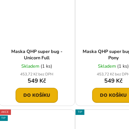
Maska QHP super bug -
Maska QHP super bug
Unicorn Full
Pony
Skladem
(1 ks)
Skladem
(1 ks)
453,72 Kč bez DPH
453,72 Kč bez DP
549 Kč
549 Kč
DO KOŠÍKU
DO KOŠÍKU
AKCE
TIP
TIP