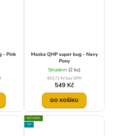
 - Pink
Maska QHP super bug - Navy
Pony
Skladem
(2 ks)
H
453,72 Kč bez DPH
549 Kč
DO KOŠÍKU
NOVINKA
TIP