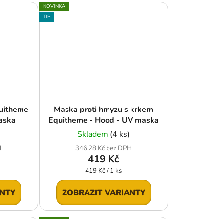
NOVINKA
TIP
uitheme
Maska proti hmyzu s krkem
aska
Equitheme - Hood - UV maska
Skladem
(4 ks)
H
346,28 Kč bez DPH
419 Kč
Měrná
419 Kč / 1 ks
cena:
ANTY
ZOBRAZIT VARIANTY