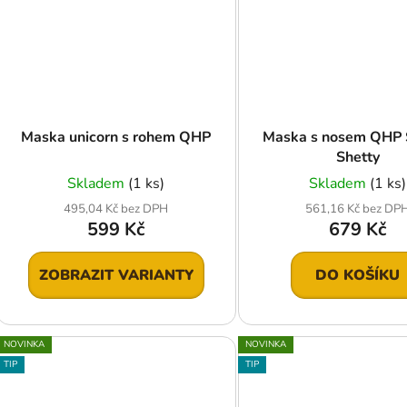
Maska unicorn s rohem QHP
Maska s nosem QHP 
Shetty
Skladem
(1 ks)
Skladem
(1 ks)
495,04 Kč bez DPH
561,16 Kč bez DP
599 Kč
679 Kč
ZOBRAZIT VARIANTY
DO KOŠÍKU
NOVINKA
NOVINKA
TIP
TIP