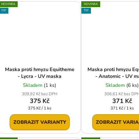
NOVINKA
NOVINKA
TIP
TIP
Maska proti hmyzu Equitheme
Maska proti hmyzu Eq
- Lycra - UV maska
- Anatomic - UV m
Skladem
(1 ks)
Skladem
(6 ks)
309,92 Kč bez DPH
306,61 Kč bez DP
375 Kč
371 Kč
Měrná
Měrná
375 Kč / 1 ks
371 Kč / 1 ks
cena:
cena:
ZOBRAZIT VARIANTY
ZOBRAZIT VARI