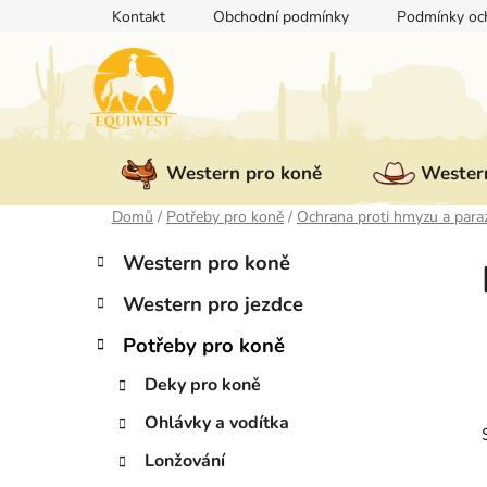
Přejít
Kontakt
Obchodní podmínky
Podmínky och
na
obsah
Western pro koně
Western
Domů
/
Potřeby pro koně
/
Ochrana proti hmyzu a para
P
K
Přeskočit
Western pro koně
a
kategorie
o
t
Western pro jezdce
s
e
t
g
Potřeby pro koně
r
o
Deky pro koně
a
r
i
n
Ohlávky a vodítka
e
n
Lonžování
í