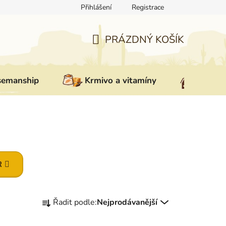
Přihlášení
Registrace
ovat zboží
Reklamace
Doprava a platba
Nepřevzetí zás
PRÁZDNÝ KOŠÍK
NÁKUPNÍ
KOŠÍK
semanship
Krmivo a vitamíny
Vybav
R
Ř
Řadit podle:
Nejprodávanější
a
z