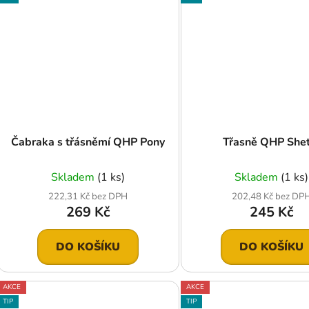
Čabraka s třásněmí QHP Pony
Třasně QHP Shet
Skladem
(1 ks)
Skladem
(1 ks)
222,31 Kč bez DPH
202,48 Kč bez DP
269 Kč
245 Kč
DO KOŠÍKU
DO KOŠÍKU
AKCE
AKCE
TIP
TIP