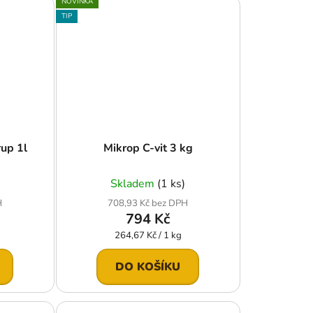
NOVINKA
TIP
rup 1l
Mikrop C-vit 3 kg
Skladem
(1 ks)
H
708,93 Kč bez DPH
794 Kč
Měrná
264,67 Kč / 1 kg
cena:
DO KOŠÍKU