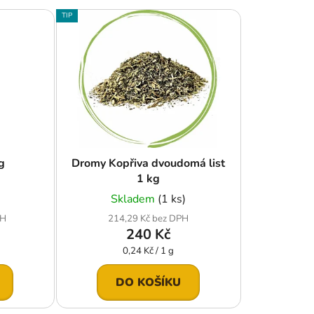
e
TIP
n
í
p
r
o
d
u
k
g
Dromy Kopřiva dvoudomá list
t
1 kg
ů
Skladem
(1 ks)
PH
214,29 Kč bez DPH
240 Kč
Měrná
0,24 Kč / 1 g
cena:
DO KOŠÍKU