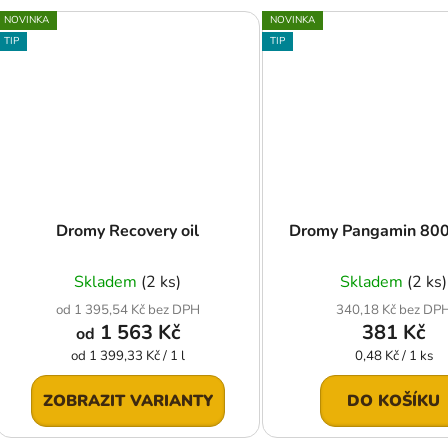
NOVINKA
NOVINKA
TIP
TIP
Dromy Recovery oil
Dromy Pangamin 800
Skladem
(2 ks)
Skladem
(2 ks)
od 1 395,54 Kč bez DPH
340,18 Kč bez DP
1 563 Kč
381 Kč
od
Měrná
Měrná
od 1 399,33 Kč / 1 l
0,48 Kč / 1 ks
cena:
cena:
ZOBRAZIT VARIANTY
DO KOŠÍKU