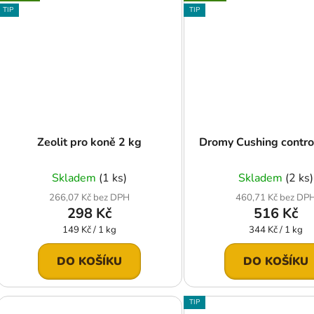
TIP
TIP
Zeolit pro koně 2 kg
Dromy Cushing contro
Skladem
(1 ks)
Skladem
(2 ks)
266,07 Kč bez DPH
460,71 Kč bez DP
298 Kč
516 Kč
Měrná
Měrná
149 Kč / 1 kg
344 Kč / 1 kg
cena:
cena:
DO KOŠÍKU
DO KOŠÍKU
TIP