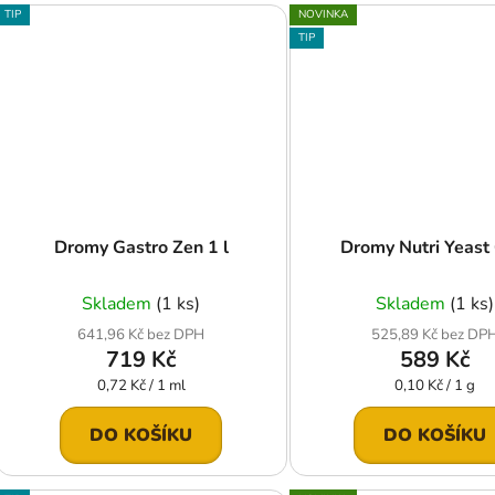
TIP
NOVINKA
TIP
Dromy Gastro Zen 1 l
Dromy Nutri Yeast
Skladem
(1 ks)
Skladem
(1 ks)
641,96 Kč bez DPH
525,89 Kč bez DP
719 Kč
589 Kč
Měrná
Měrná
0,72 Kč / 1 ml
0,10 Kč / 1 g
cena:
cena:
DO KOŠÍKU
DO KOŠÍKU