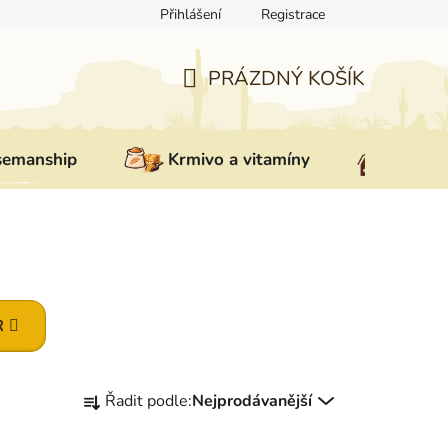
Přihlášení
Registrace
ovat zboží
Reklamace
Doprava a platba
Nepřevzetí zás
PRÁZDNÝ KOŠÍK
NÁKUPNÍ
KOŠÍK
semanship
Krmivo a vitamíny
Vybav
R
Ř
Řadit podle:
Nejprodávanější
a
z