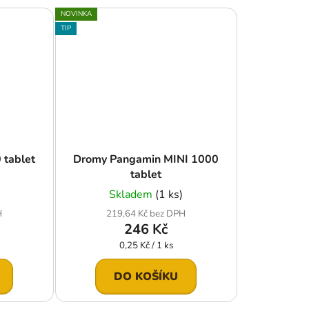
NOVINKA
TIP
 tablet
Dromy Pangamin MINI 1000
tablet
Skladem
(1 ks)
H
219,64 Kč bez DPH
246 Kč
Měrná
0,25 Kč / 1 ks
cena:
DO KOŠÍKU