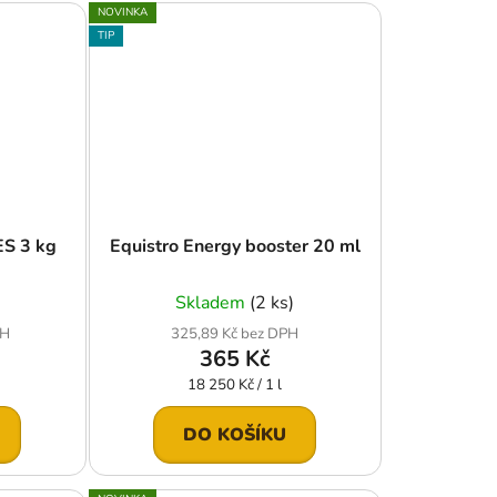
NOVINKA
TIP
S 3 kg
Equistro Energy booster 20 ml
Skladem
(2 ks)
PH
325,89 Kč bez DPH
365 Kč
Měrná
18 250 Kč / 1 l
cena:
DO KOŠÍKU