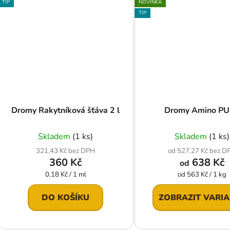
TIP
NOVINKA
TIP
Dromy Rakytníková šťáva 2 l
Dromy Amino P
Skladem
(1 ks)
Skladem
(1 ks)
321,43 Kč bez DPH
od 527,27 Kč bez D
360 Kč
638 Kč
od
Měrná
Měrná
0,18 Kč / 1 ml
od 563 Kč / 1 kg
cena:
cena:
DO KOŠÍKU
ZOBRAZIT VARI