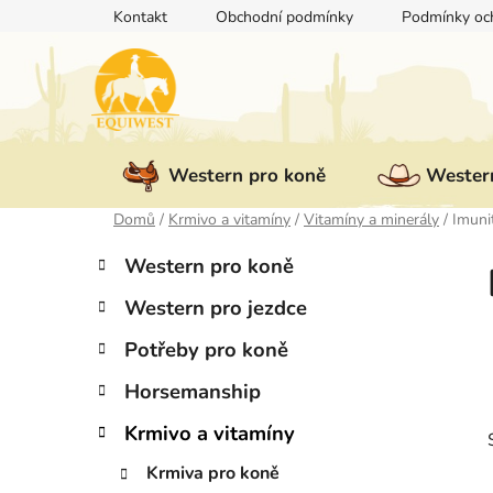
Přejít
Kontakt
Obchodní podmínky
Podmínky och
na
obsah
Western pro koně
Western
Domů
/
Krmivo a vitamíny
/
Vitamíny a minerály
/
Imuni
P
K
Přeskočit
Western pro koně
a
kategorie
o
t
Western pro jezdce
s
e
t
g
Potřeby pro koně
r
o
Horsemanship
a
r
i
n
Krmivo a vitamíny
e
n
Krmiva pro koně
í