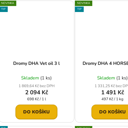
NOVINKA
NOVINKA
TIP
TIP
Dromy DHA Vet oil 3 l
Dromy DHA 4 HORSE
Skladem
(1 ks)
Skladem
(1 ks)
1 869,64 Kč bez DPH
1 331,25 Kč bez D
2 094 Kč
1 491 Kč
Měrná
Měrná
698 Kč / 1 l
497 Kč / 1 kg
cena:
cena:
DO KOŠÍKU
DO KOŠÍKU