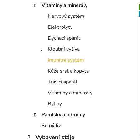
p
Vitamíny a minerály
a
Nervový systém
n
i
Elektrolyty
e
l
Dýchací aparát
Kloubní výživa
Imunitní systém
Kůže srst a kopyta
Trávicí aparát
Vitamíny a minerály
Byliny
Pamlsky a odměny
Solný liz
Vybavení stáje