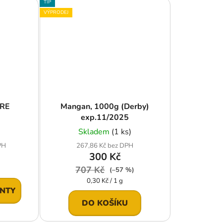
TIP
VÝPRODEJ
URE
Mangan, 1000g (Derby)
exp.11/2025
Skladem
(1 ks)
PH
267,86 Kč bez DPH
300 Kč
707 Kč
(–57 %)
Měrná
0,30 Kč / 1 g
cena:
ANTY
DO KOŠÍKU