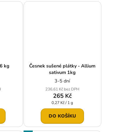
 6 kg
Česnek sušené plátky - Allium
sativum 1kg
3-5 dní
H
236,61 Kč bez DPH
265 Kč
Měrná
0,27 Kč / 1 g
cena:
DO KOŠÍKU