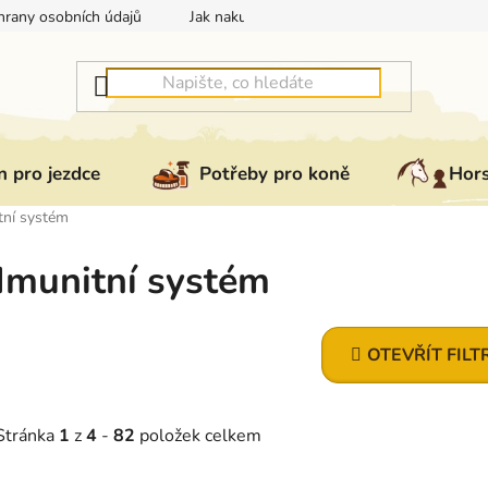
rany osobních údajů
Jak nakupovat
Jak vrátit nebo reklam
 pro jezdce
Potřeby pro koně
Hor
tní systém
Imunitní systém
OTEVŘÍT FILT
Stránka
1
z
4
-
82
položek celkem