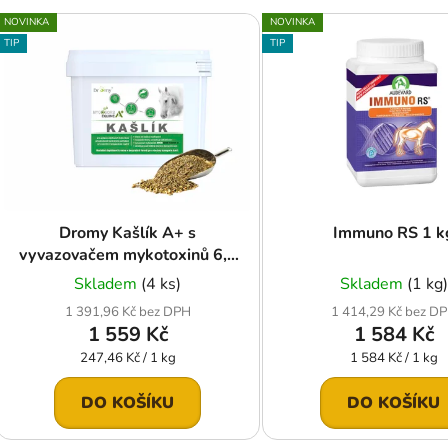
V
NOVINKA
NOVINKA
ý
TIP
TIP
p
s
p
r
o
d
Dromy Kašlík A+ s
Immuno RS 1 k
u
vyvazovačem mykotoxinů 6,3
k
kg
Skladem
(4 ks)
Skladem
(1 kg)
t
1 391,96 Kč bez DPH
1 414,29 Kč bez D
ů
1 559 Kč
1 584 Kč
Měrná
Měrná
247,46 Kč / 1 kg
1 584 Kč / 1 kg
cena:
cena:
DO KOŠÍKU
DO KOŠÍKU