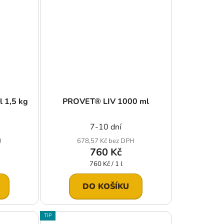
l 1,5 kg
PROVET® LIV 1000 ml
7-10 dní
H
678,57 Kč bez DPH
760 Kč
Měrná
760 Kč / 1 l
cena:
DO KOŠÍKU
TIP