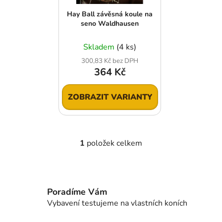
r
t
Hay Ball závěsná koule na
o
ů
seno Waldhausen
d
u
Skladem
(4 ks)
k
300,83 Kč bez DPH
t
364 Kč
ů
ZOBRAZIT VARIANTY
1
položek celkem
O
v
l
á
d
Poradíme Vám
a
Vybavení testujeme na vlastních koních
c