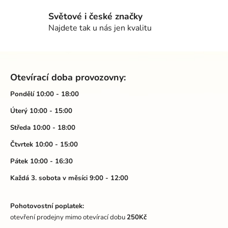
í
p
Světové i české značky
r
Najdete tak u nás jen kvalitu
v
k
Z
y
á
v
Otevírací doba provozovny:
ý
p
p
a
Pondělí 10:00 - 18:00
i
t
Úterý 10:00 - 15:00
s
í
u
Středa 10:00 - 18:00
Čtvrtek 10:00 - 15:00
Pátek 10:00 - 16:30
Každá 3. sobota v měsíci 9:00 - 12:00
Pohotovostní poplatek:
otevření prodejny mimo otevírací dobu
250Kč