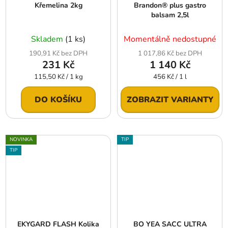
Křemelina 2kg
Brandon® plus gastro
balsam 2,5l
Skladem
(1 ks)
Momentálně nedostupné
190,91 Kč bez DPH
1 017,86 Kč bez DPH
231 Kč
1 140 Kč
Měrná
Měrná
115,50 Kč / 1 kg
456 Kč / 1 l
cena:
cena:
DO KOŠÍKU
ZOBRAZIT VARIANTY
NOVINKA
TIP
TIP
EKYGARD FLASH Kolika
BO YEA SACC ULTRA