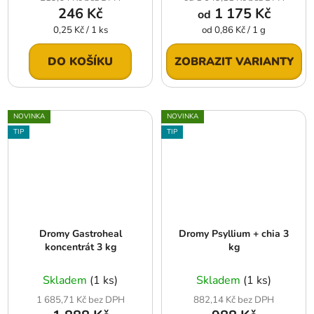
246 Kč
1 175 Kč
od
Měrná
Měrná
0,25 Kč / 1 ks
od 0,86 Kč / 1 g
cena:
cena:
DO KOŠÍKU
ZOBRAZIT VARIANTY
NOVINKA
NOVINKA
TIP
TIP
Dromy Gastroheal
Dromy Psyllium + chia 3
koncentrát 3 kg
kg
Skladem
(1 ks)
Skladem
(1 ks)
1 685,71 Kč bez DPH
882,14 Kč bez DPH