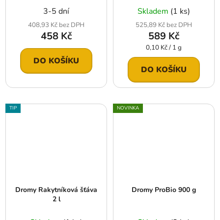
3-5 dní
Skladem
(1 ks)
408,93 Kč bez DPH
525,89 Kč bez DPH
458 Kč
589 Kč
Měrná
0,10 Kč / 1 g
cena:
DO KOŠÍKU
DO KOŠÍKU
TIP
NOVINKA
Dromy Rakytníková šťáva
Dromy ProBio 900 g
2 l