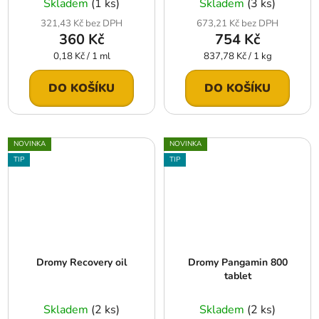
Skladem
(1 ks)
Skladem
(3 ks)
321,43 Kč bez DPH
673,21 Kč bez DPH
360 Kč
754 Kč
Měrná
Měrná
0,18 Kč / 1 ml
837,78 Kč / 1 kg
cena:
cena:
DO KOŠÍKU
DO KOŠÍKU
NOVINKA
NOVINKA
TIP
TIP
Dromy Recovery oil
Dromy Pangamin 800
tablet
Skladem
(2 ks)
Skladem
(2 ks)