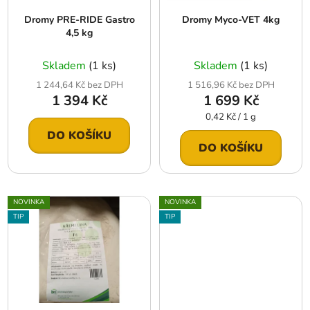
r
t
Dromy PRE-RIDE Gastro
Dromy Myco-VET 4kg
o
ů
4,5 kg
d
u
Skladem
(1 ks)
Skladem
(1 ks)
k
1 244,64 Kč bez DPH
1 516,96 Kč bez DPH
t
1 394 Kč
1 699 Kč
ů
Měrná
0,42 Kč / 1 g
cena:
DO KOŠÍKU
DO KOŠÍKU
NOVINKA
NOVINKA
TIP
TIP