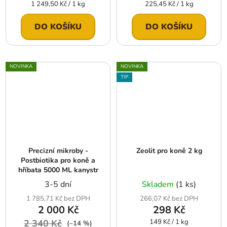
Měrná
Měrná
1 249,50 Kč / 1 kg
225,45 Kč / 1 kg
cena:
cena:
DO KOŠÍKU
DO KOŠÍKU
NOVINKA
NOVINKA
TIP
Precizní mikroby -
Zeolit pro koně 2 kg
Postbiotika pro koně a
hříbata 5000 ML kanystr
3-5 dní
Skladem
(1 ks)
1 785,71 Kč bez DPH
266,07 Kč bez DPH
2 000 Kč
298 Kč
Měrná
2 340 Kč
149 Kč / 1 kg
(–14 %)