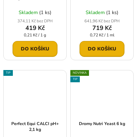
Skladem
(1 ks)
Skladem
(1 ks)
374,11 Kč bez DPH
641,96 Kč bez DPH
419 Kč
719 Kč
Měrná
Měrná
0,21 Kč / 1 g
0,72 Kč / 1 ml
cena:
cena:
DO KOŠÍKU
DO KOŠÍKU
TIP
NOVINKA
TIP
Perfect Equi CALCI pH+
Dromy Nutri Yeast 6 kg
2,1 kg