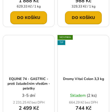
1 888 Kč
988 Kč
Měrná
Měrná
629,33 Kč / 1 kg
329,33 Kč / 1 kg
cena:
cena:
DO KOŠÍKU
DO KOŠÍKU
NOVINKA
TIP
EQUINE 74 - GASTRIC -
Dromy Vital Colon 3,3 kg
proti žaludečním vředům -
peletky
3-5 dní
Skladem
(2 ks)
2 231,25 Kč bez DPH
664,29 Kč bez DPH
2 499 Kč
744 Kč