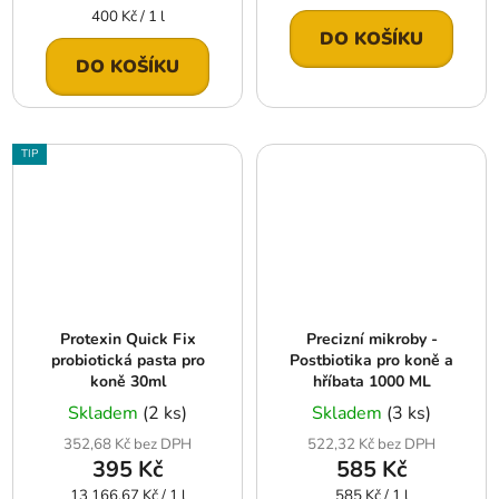
cena:
Měrná
400 Kč / 1 l
cena:
DO KOŠÍKU
DO KOŠÍKU
TIP
Protexin Quick Fix
Precizní mikroby -
probiotická pasta pro
Postbiotika pro koně a
koně 30ml
hříbata 1000 ML
Skladem
(2 ks)
Skladem
(3 ks)
352,68 Kč bez DPH
522,32 Kč bez DPH
395 Kč
585 Kč
Měrná
Měrná
13 166,67 Kč / 1 l
585 Kč / 1 l