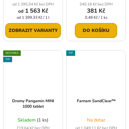
od 1 395,54 Kč bez DPH
340,18 Kč bez DPH
1 563 Kč
381 Kč
od
Měrná
Měrná
od 1 399,33 Kč / 1 l
0,48 Kč / 1 ks
cena:
cena:
ZOBRAZIT VARIANTY
DO KOŠÍKU
NOVINKA
TIP
TIP
Dromy Pangamin MINI
Farnam SandClear™
1000 tablet
Skladem
(1 ks)
Na dotaz
219,64 Kč bez DPH
od 1 049,11 Kč bez DPH