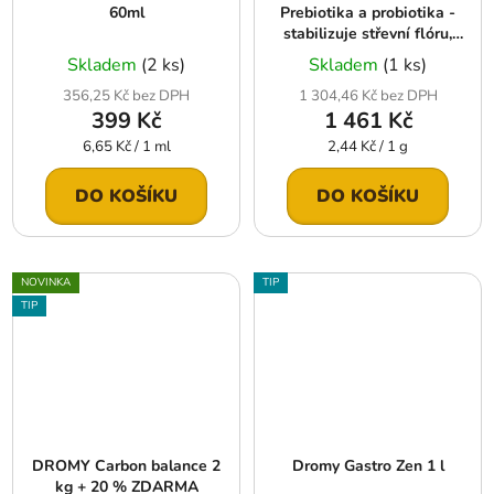
60ml
Prebiotika a probiotika -
stabilizuje střevní flóru,
zlepšuje trávení, posiluje
Skladem
(2 ks)
Skladem
(1 ks)
imunitu 600g
356,25 Kč bez DPH
1 304,46 Kč bez DPH
399 Kč
1 461 Kč
Měrná
Měrná
6,65 Kč / 1 ml
2,44 Kč / 1 g
cena:
cena:
DO KOŠÍKU
DO KOŠÍKU
NOVINKA
TIP
TIP
DROMY Carbon balance 2
Dromy Gastro Zen 1 l
kg + 20 % ZDARMA