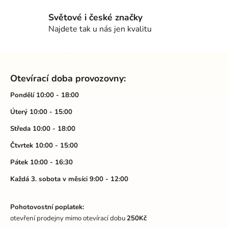
k
Světové i české značky
y
Najdete tak u nás jen kvalitu
v
ý
p
Z
i
á
s
Otevírací doba provozovny:
p
u
a
Pondělí 10:00 - 18:00
t
Úterý 10:00 - 15:00
í
Středa 10:00 - 18:00
Čtvrtek 10:00 - 15:00
Pátek 10:00 - 16:30
Každá 3. sobota v měsíci 9:00 - 12:00
Pohotovostní poplatek:
otevření prodejny mimo otevírací dobu
250Kč