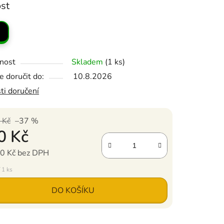
ém
starožitném vzhledu.
ost
 opasek
je černý a prezentuje se v jemném
zhledu.
Momentálně je k dispozici pouze ve
i S.
nost
Skladem
(1 ks)
 doručit do:
10.8.2026
ti doručení
 Kč
–37 %
0 Kč
0 Kč bez DPH
ena:
 1 ks
DO KOŠÍKU