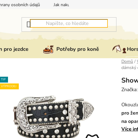
rany osobních údajů
Jak nakupovat
Jak vrátit nebo reklam
 pro jezdce
Potřeby pro koně
Hor
Domů
/
dámský 
Show
TIP
VÝPRODEJ
Značka
Okouzlu
pro že
na opa
Více in
filigrá