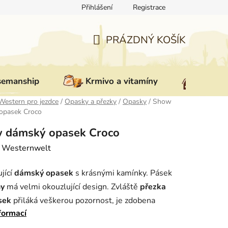
Přihlášení
Registrace
ovat zboží
Reklamace
Doprava a platba
Nepřevzetí zás
PRÁZDNÝ KOŠÍK
NÁKUPNÍ
KOŠÍK
semanship
Krmivo a vitamíny
Vybav
Western pro jezdce
/
Opasky a přezky
/
Opasky
/
Show
opasek Croco
 dámský opasek Croco
:
Westernwelt
jící
dámský opasek
s krásnými kamínky.
Pásek
ny
má velmi okouzlující design.
Zvláště
přezka
sek
přiláká veškerou pozornost, je zdobena
formací
nským květinovým vzorem a malými kamínky, ve