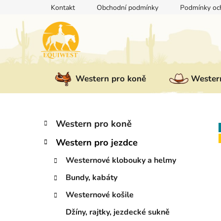
Přejít
Kontakt
Obchodní podmínky
Podmínky och
na
obsah
Western pro koně
Western
P
K
Přeskočit
Western pro koně
a
kategorie
o
t
Western pro jezdce
s
e
t
g
Westernové klobouky a helmy
r
o
Bundy, kabáty
a
r
i
n
Westernové košile
e
n
Džíny, rajtky, jezdecké sukně