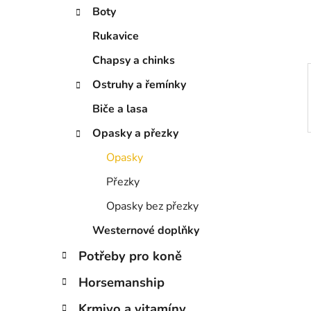
í
Boty
p
a
Rukavice
n
Chapsy a chinks
e
Ostruhy a řemínky
l
Biče a lasa
Opasky a přezky
Opasky
Přezky
Opasky bez přezky
Westernové doplňky
Potřeby pro koně
Horsemanship
Krmivo a vitamíny