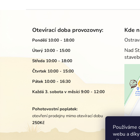
Z
á
Otevírací doba provozovny:
Kde n
p
Ostrav
Pondělí 10:00 - 18:00
a
Nad St
Úterý 10:00 - 15:00
t
staveb
í
Středa 10:00 - 18:00
Čtvrtek 10:00 - 15:00
Pátek 10:00 - 16:30
Každá 3. sobota v měsíci 9:00 - 12:00
Pohotovostní poplatek:
otevření prodejny mimo otevírací dobu
250Kč
Používáme c
webu a díky