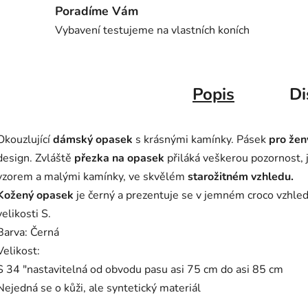
Poradíme Vám
Vybavení testujeme na vlastních koních
Popis
Di
Okouzlující
dámský opasek
s krásnými kamínky.
Pásek
pro žen
design.
Zvláště
přezka na opasek
přiláká veškerou pozornost, 
vzorem a malými kamínky, ve skvělém
starožitném vzhledu.
Kožený opasek
je černý a prezentuje se v jemném croco vzhled
velikosti S.
Barva: Černá
Velikost:
S 34 "nastavitelná od obvodu pasu asi 75 cm do asi 85 cm
Nejedná se o kůži, ale syntetický materiál