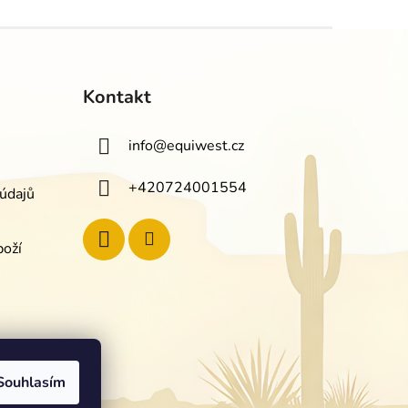
Kontakt
info
@
equiwest.cz
+420724001554
údajů
boží
Souhlasím