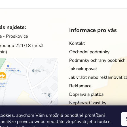
ás najdete:
Informace pro vás
a - Proskovice
Kontakt
rouhou 221/18 (areál
nin)
Obchodní podmínky
Podmínky ochrany osobních 
Jak nakupovat
Jak vrátit nebo reklamovat z
Reklamace
Doprava a platba
Nepřevzetí zásilky
Moje objednávka
ookies, abychom Vám umožnili pohodlné prohlížení
 analýze provozu webu neustále zlepšovali jeho funkce,