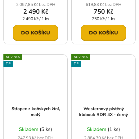
2 057,85 Kč bez DPH
619,83 Kč bez DPH
2 490 Kč
750 Kč
Měrná
Měrná
2 490 Kč / 1 ks
750 Kč / 1 ks
cena:
cena:
DO KOŠÍKU
DO KOŠÍKU
NOVINKA
NOVINKA
TIP
TIP
Střapec z koňských žíní,
Westernový plstěný
malý
klobouk RDR 4X - černý
Skladem
(5 ks)
Skladem
(1 ks)
247,93 Kč bez DPH
2 884,30 Kč bez DPH