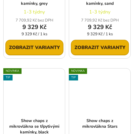
kamínky, grey
kamínky, sand
1-3 týdny
1-3 týdny
7 709,92 Kč bez DPH
7 709,92 Kč bez DPH
9 329 Kč
9 329 Kč
Měrná
Měrná
9 329 Kč / 1 ks
9 329 Kč / 1 ks
cena:
cena:
ZOBRAZIT VARIANTY
ZOBRAZIT VARIANTY
NOVINKA
NOVINKA
TIP
TIP
Show chaps z
Show chaps z
mikrovlákna se třpytivými
mikrovlákna Stars
kamínky, black