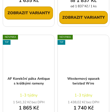
1 635 Kč
1 837 Kč
od
Měrná
od 1 837 Kč / 1 ks
cena:
ZOBRAZIT VARIANTY
ZOBRAZIT VARIANTY
NOVINKA
NOVINKA
TIP
TIP
AF Korekční páka Antique
Westernový opasek
s krátkými rameny
twisted Wire
1-3 týdny
1-3 týdny
1 541,32 Kč bez DPH
1 438,02 Kč bez DPH
1 865 Kč
1 740 Kč