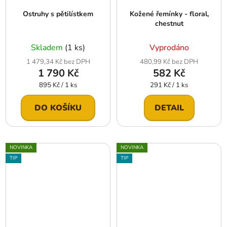
Ostruhy s pětilístkem
Kožené řemínky - floral,
chestnut
Skladem
(1 ks)
Vyprodáno
1 479,34 Kč bez DPH
480,99 Kč bez DPH
1 790 Kč
582 Kč
Měrná
Měrná
895 Kč / 1 ks
291 Kč / 1 ks
cena:
cena:
DO KOŠÍKU
DETAIL
NOVINKA
NOVINKA
TIP
TIP