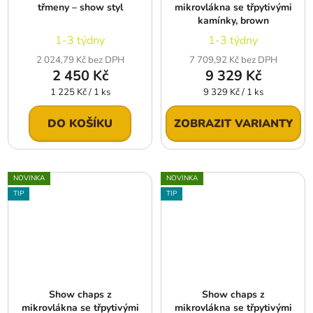
třmeny – show styl
mikrovlákna se třpytivými
kamínky, brown
1-3 týdny
1-3 týdny
2 024,79 Kč bez DPH
7 709,92 Kč bez DPH
2 450 Kč
9 329 Kč
Měrná
Měrná
1 225 Kč / 1 ks
9 329 Kč / 1 ks
cena:
cena:
DO KOŠÍKU
ZOBRAZIT VARIANTY
NOVINKA
NOVINKA
TIP
TIP
Show chaps z
Show chaps z
mikrovlákna se třpytivými
mikrovlákna se třpytivými