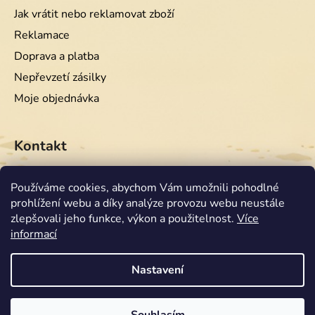
Jak vrátit nebo reklamovat zboží
Reklamace
Doprava a platba
Nepřevzetí zásilky
Moje objednávka
Kontakt
info
@
equiwest.cz
Používáme cookies, abychom Vám umožnili pohodlné
prohlížení webu a díky analýze provozu webu neustále
+420724001554
zlepšovali jeho funkce, výkon a použitelnost.
Více
informací
Nastavení