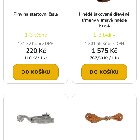
p
o
r
d
Piny na startovní čísla
Hnědě lakované dřevěné
o
u
třmeny v tmavě hnědé
d
k
barvě
u
t
1-3 týdny
1-3 týdny
k
ů
181,82 Kč bez DPH
1 301,65 Kč bez DPH
t
220 Kč
1 575 Kč
ů
Měrná
Měrná
110 Kč / 1 ks
787,50 Kč / 1 ks
cena:
cena:
DO KOŠÍKU
DO KOŠÍKU