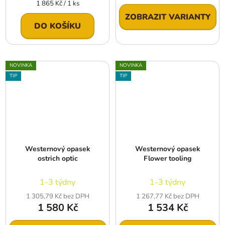
Měrná
1 865 Kč / 1 ks
cena:
ZOBRAZIT VARIANTY
DO KOŠÍKU
NOVINKA
NOVINKA
TIP
TIP
Westernový opasek
Westernový opasek
ostrich optic
Flower tooling
1-3 týdny
1-3 týdny
1 305,79 Kč bez DPH
1 267,77 Kč bez DPH
1 580 Kč
1 534 Kč