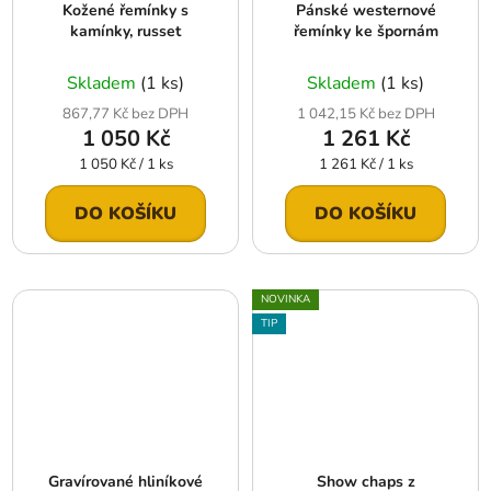
Kožené řemínky s
Pánské westernové
kamínky, russet
řemínky ke špornám
Skladem
(1 ks)
Skladem
(1 ks)
867,77 Kč bez DPH
1 042,15 Kč bez DPH
1 050 Kč
1 261 Kč
Měrná
Měrná
1 050 Kč / 1 ks
1 261 Kč / 1 ks
cena:
cena:
DO KOŠÍKU
DO KOŠÍKU
NOVINKA
TIP
Gravírované hliníkové
Show chaps z