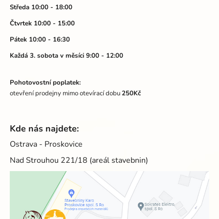
í
y
Středa 10:00 - 18:00
v
Čtvrtek 10:00 - 15:00
ý
p
Pátek 10:00 - 16:30
i
Každá 3. sobota v měsíci 9:00 - 12:00
s
u
Pohotovostní poplatek:
otevření prodejny mimo otevírací dobu
250Kč
Kde nás najdete:
Ostrava - Proskovice
Nad Strouhou 221/18 (areál stavebnin)