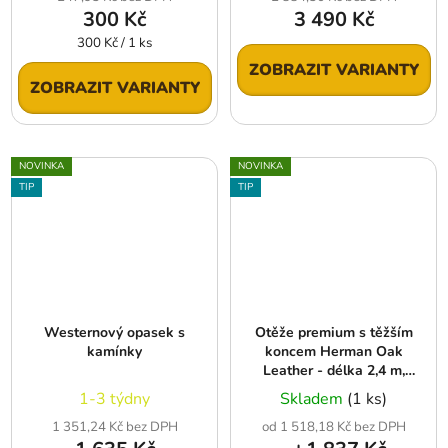
300 Kč
3 490 Kč
Měrná
300 Kč / 1 ks
cena:
ZOBRAZIT VARIANTY
ZOBRAZIT VARIANTY
NOVINKA
NOVINKA
TIP
TIP
Westernový opasek s
Otěže premium s těžším
kamínky
koncem Herman Oak
Leather - délka 2,4 m,
různé šířky, hnědé
1-3 týdny
Skladem
(1 ks)
1 351,24 Kč bez DPH
od 1 518,18 Kč bez DPH