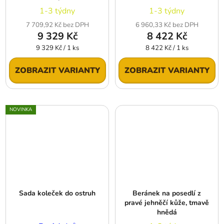
1-3 týdny
1-3 týdny
7 709,92 Kč bez DPH
6 960,33 Kč bez DPH
9 329 Kč
8 422 Kč
Měrná
Měrná
9 329 Kč / 1 ks
8 422 Kč / 1 ks
cena:
cena:
ZOBRAZIT VARIANTY
ZOBRAZIT VARIANTY
NOVINKA
Sada koleček do ostruh
Beránek na posedlí z
pravé jehněčí kůže, tmavě
hnědá