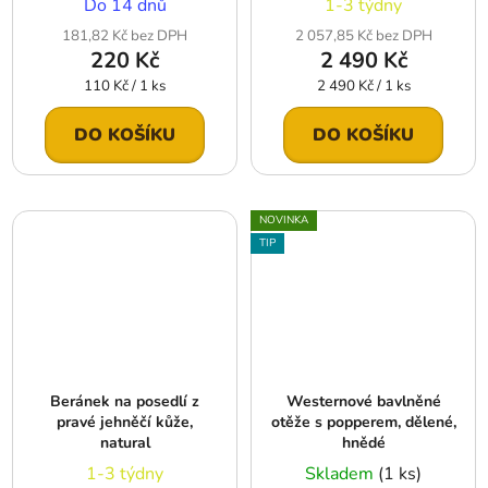
Do 14 dnů
1-3 týdny
181,82 Kč bez DPH
2 057,85 Kč bez DPH
220 Kč
2 490 Kč
Měrná
Měrná
110 Kč / 1 ks
2 490 Kč / 1 ks
cena:
cena:
DO KOŠÍKU
DO KOŠÍKU
NOVINKA
TIP
Beránek na posedlí z
Westernové bavlněné
pravé jehněčí kůže,
otěže s popperem, dělené,
natural
hnědé
1-3 týdny
Skladem
(1 ks)