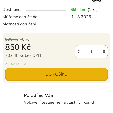
Dostupnost
Skladem
(1 ks)
Můžeme doručit do:
11.8.2026
Možnosti doručení
930 Kč
–8 %
850 Kč
702,48 Kč bez DPH
Měrná cena:
212,50 Kč / 1 ks
DO KOŠÍKU
Poradíme Vám
Vybavení testujeme na vlastních koních