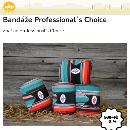
Přejít
Hledat
NÁKUP
na
KOŠÍK
obsah
Bandáže Professional´s Choice
Značka:
Professional's Choice
930 KČ
–8 %