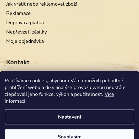
Jak vrátit nebo reklamovat zboží
Reklamace
Doprava a platba
Nepřevzetí zásilky
Moje objednávka
Kontakt
info
@
equiwest.cz
Používáme cookies, abychom Vám umožnili pohodlné
prohlížení webu a díky analýze provozu webu neustále
+420724001554
zlepšovali jeho funkce, výkon a použitelnost.
Více
informací
Nastavení
Souhlasím
Vytvořil Shoptet