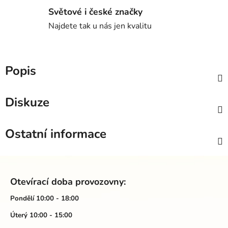
Světové i české značky
Najdete tak u nás jen kvalitu
Popis
Diskuze
Ostatní informace
Z
á
Otevírací doba provozovny:
p
a
Pondělí 10:00 - 18:00
t
Úterý 10:00 - 15:00
í