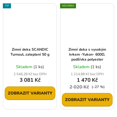
TIP
NOVINKA
Zimní deka SCANDIC
Zimní deka s vysokým
Turnout, zateplení 50 g
krkem -Yukon- 600D,
podšívka polyester
Skladem
(1 ks)
Skladem
(1 ks)
2 546,28 Kč bez DPH
1 214,88 Kč bez DPH
3 081 Kč
1 470 Kč
2 020 Kč
(–27 %)
ZOBRAZIT VARIANTY
ZOBRAZIT VARIANTY