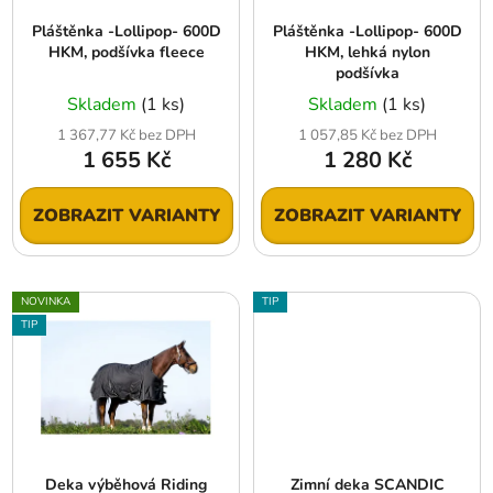
r
t
Pláštěnka -Lollipop- 600D
Pláštěnka -Lollipop- 600D
o
ů
HKM, podšívka fleece
HKM, lehká nylon
d
podšívka
u
Skladem
(1 ks)
Skladem
(1 ks)
k
1 367,77 Kč bez DPH
1 057,85 Kč bez DPH
t
1 655 Kč
1 280 Kč
ů
ZOBRAZIT VARIANTY
ZOBRAZIT VARIANTY
NOVINKA
TIP
TIP
Deka výběhová Riding
Zimní deka SCANDIC