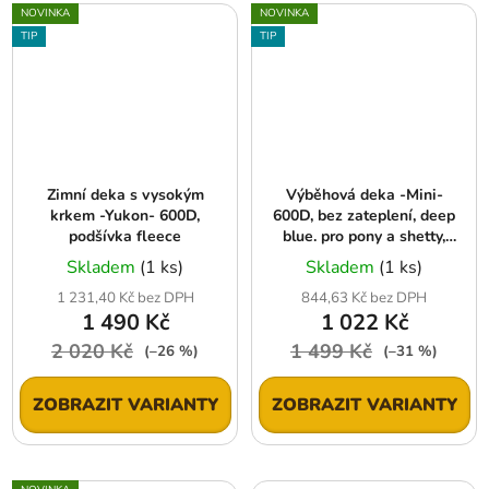
NOVINKA
NOVINKA
TIP
TIP
Zimní deka s vysokým
Výběhová deka -Mini-
krkem -Yukon- 600D,
600D, bez zateplení, deep
podšívka fleece
blue. pro pony a shetty,
minishetty
Skladem
(1 ks)
Skladem
(1 ks)
1 231,40 Kč bez DPH
844,63 Kč bez DPH
1 490 Kč
1 022 Kč
2 020 Kč
1 499 Kč
(–26 %)
(–31 %)
ZOBRAZIT VARIANTY
ZOBRAZIT VARIANTY