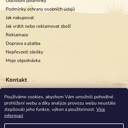
Obchodní podmínky
Podmínky ochrany osobních údajů
Jak nakupovat
Jak vrátit nebo reklamovat zboží
Reklamace
Doprava a platba
Nepřevzetí zásilky
Moje objednávka
Kontakt
info
@
equiwest.cz
Používáme cookies, abychom Vám umožnili pohodlné
prohlížení webu a díky analýze provozu webu neustále
+420724001554
zlepšovali jeho funkce, výkon a použitelnost.
Více
informací