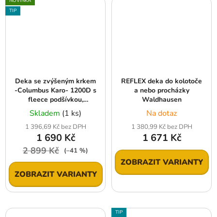
NOVINKA
TIP
Deka se zvýšeným krkem
REFLEX deka do kolotoče
-Columbus Karo- 1200D s
a nebo procházky
fleece podšívkou,
Waldhausen
navy/brown check
Skladem
(1 ks)
Na dotaz
1 396,69 Kč bez DPH
1 380,99 Kč bez DPH
1 690 Kč
1 671 Kč
2 899 Kč
(–41 %)
ZOBRAZIT VARIANTY
ZOBRAZIT VARIANTY
TIP