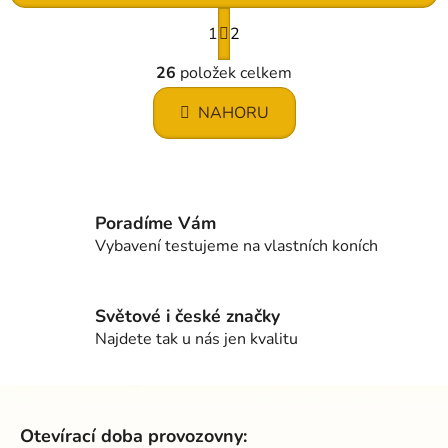
S
1
t
2
r
O
á
26
položek celkem
v
n
l
k
NAHORU
á
o
d
v
a
á
c
n
í
í
Poradíme Vám
p
Vybavení testujeme na vlastních koních
r
v
k
Světové i české značky
y
Najdete tak u nás jen kvalitu
v
ý
p
Z
i
á
s
Otevírací doba provozovny: