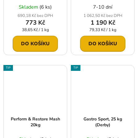
Skladem
(6 ks)
7-10 dní
690,18 Kč bez DPH
1 062,50 Kč bez DPH
773 Kč
1 190 Kč
Měrná
Měrná
38,65 Kč / 1 kg
79,33 Kč / 1 kg
cena:
cena:
DO KOŠÍKU
DO KOŠÍKU
TIP
TIP
Perform & Restore Mash
Gastro Sport, 25 kg
20kg
(Derby)