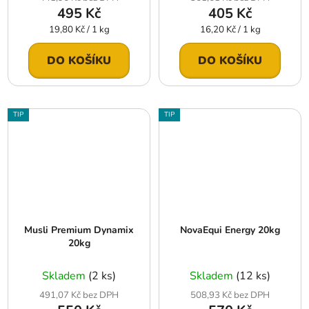
495 Kč
405 Kč
Měrná
Měrná
19,80 Kč / 1 kg
16,20 Kč / 1 kg
cena:
cena:
DO KOŠÍKU
DO KOŠÍKU
TIP
TIP
Musli Premium Dynamix
NovaEqui Energy 20kg
20kg
Skladem
(2 ks)
Skladem
(12 ks)
491,07 Kč bez DPH
508,93 Kč bez DPH