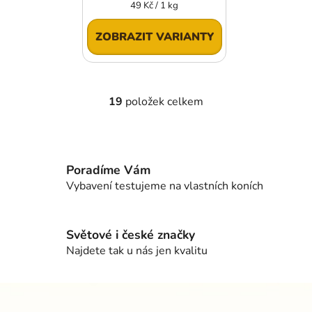
Měrná
49 Kč / 1 kg
cena:
ZOBRAZIT VARIANTY
19
položek celkem
O
v
l
á
d
Poradíme Vám
a
Vybavení testujeme na vlastních koních
c
í
p
Světové i české značky
r
Najdete tak u nás jen kvalitu
v
k
Z
y
á
v