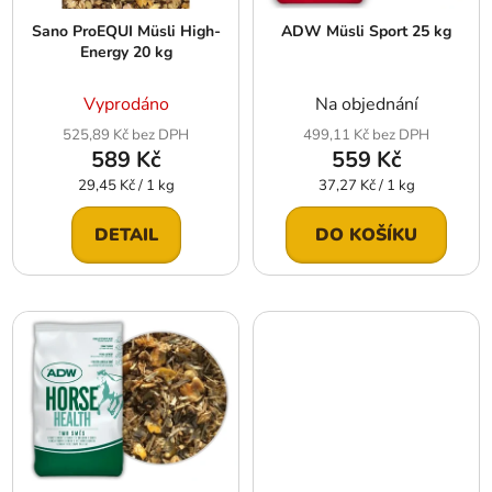
r
t
Sano ProEQUI Müsli High-
ADW Müsli Sport 25 kg
o
ů
Energy 20 kg
d
u
Vyprodáno
Na objednání
k
525,89 Kč bez DPH
499,11 Kč bez DPH
t
589 Kč
559 Kč
ů
Měrná
Měrná
29,45 Kč / 1 kg
37,27 Kč / 1 kg
cena:
cena:
DETAIL
DO KOŠÍKU