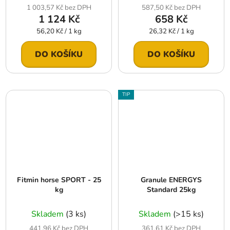
1 003,57 Kč bez DPH
587,50 Kč bez DPH
1 124 Kč
658 Kč
Měrná
Měrná
56,20 Kč / 1 kg
26,32 Kč / 1 kg
cena:
cena:
DO KOŠÍKU
DO KOŠÍKU
TIP
Fitmin horse SPORT - 25
Granule ENERGYS
kg
Standard 25kg
Skladem
(3 ks)
Skladem
(>15 ks)
441,96 Kč bez DPH
361,61 Kč bez DPH