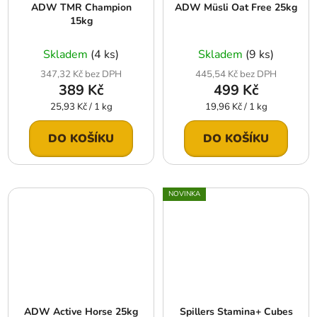
ADW TMR Champion
ADW Müsli Oat Free 25kg
15kg
Skladem
(4 ks)
Skladem
(9 ks)
347,32 Kč bez DPH
445,54 Kč bez DPH
389 Kč
499 Kč
Měrná
Měrná
25,93 Kč / 1 kg
19,96 Kč / 1 kg
cena:
cena:
DO KOŠÍKU
DO KOŠÍKU
NOVINKA
ADW Active Horse 25kg
Spillers Stamina+ Cubes