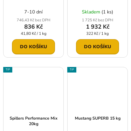
7-10 dní
Skladem
(1 ks)
746,43 Kč bez DPH
1 725 Kč bez DPH
836 Kč
1 932 Kč
Měrná
Měrná
41,80 Kč / 1 kg
322 Kč / 1 kg
cena:
cena:
DO KOŠÍKU
DO KOŠÍKU
TIP
TIP
Spillers Performance Mix
Mustang SUPERB 15 kg
20kg