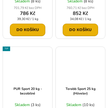
Skladem
(8 ks)
Skladem
(8 ks)
701,79 Kč bez DPH
760,71 Kč bez DPH
786 Kč
852 Kč
Měrná
Měrná
39,30 Kč / 1 kg
34,08 Kč / 1 kg
cena:
cena:
DO KOŠÍKU
DO KOŠÍKU
TIP
PUR Sport 20 kg -
Terabb Sport 25 kg
bezobilné
(Höveler)
Skladem
(3 ks)
Skladem
(10 ks)