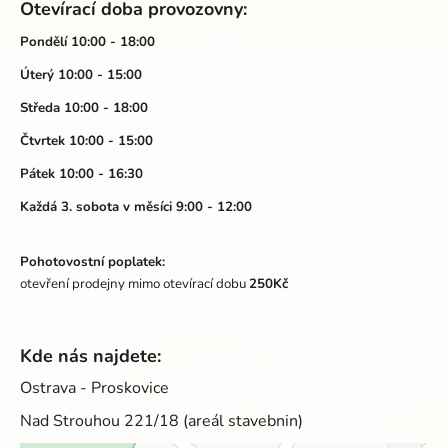
Otevírací doba provozovny:
ý
p
p
a
Pondělí 10:00 - 18:00
i
t
Úterý 10:00 - 15:00
s
í
u
Středa 10:00 - 18:00
Čtvrtek 10:00 - 15:00
Pátek 10:00 - 16:30
Každá 3. sobota v měsíci 9:00 - 12:00
Pohotovostní poplatek:
otevření prodejny mimo otevírací dobu
250Kč
Kde nás najdete:
Ostrava - Proskovice
Nad Strouhou 221/18 (areál stavebnin)