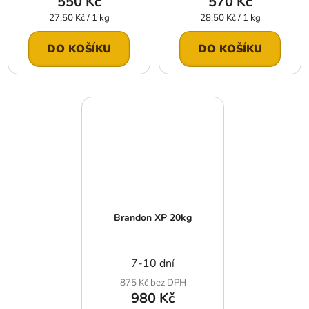
550 Kč
570 Kč
Měrná
Měrná
27,50 Kč / 1 kg
28,50 Kč / 1 kg
cena:
cena:
DO KOŠÍKU
DO KOŠÍKU
Brandon XP 20kg
7-10 dní
875 Kč bez DPH
980 Kč