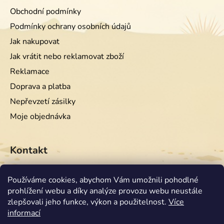
Obchodní podmínky
Podmínky ochrany osobních údajů
Jak nakupovat
Jak vrátit nebo reklamovat zboží
Reklamace
Doprava a platba
Nepřevzetí zásilky
Moje objednávka
Kontakt
info
@
equiwest.cz
Používáme cookies, abychom Vám umožnili pohodlné
prohlížení webu a díky analýze provozu webu neustále
+420724001554
zlepšovali jeho funkce, výkon a použitelnost.
Více
informací