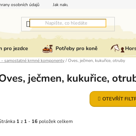
rany osobních údajů
Jak nakupovat
Jak vrátit nebo reklam
 pro jezdce
Potřeby pro koně
Hor
 - samostatné krmné komponenty
/
Oves, ječmen, kukuřice, otruby
Oves, ječmen, kukuřice, otru
OTEVŘÍT FILT
Stránka
1
z
1
-
16
položek celkem