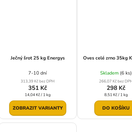
Ječný šrot 25 kg Energys
Oves celé zrno 35kg 
7-10 dní
Skladem
(6 ks)
313,39 Kč bez DPH
266,07 Kč bez DP
351 Kč
298 Kč
Měrná
Měrná
14,04 Kč / 1 kg
8,51 Kč / 1 kg
cena:
cena:
ZOBRAZIT VARIANTY
DO KOŠÍKU