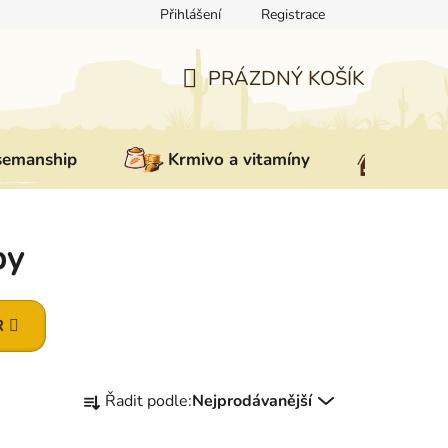
Přihlášení
Registrace
ovat zboží
Reklamace
Doprava a platba
Nepřevzetí zás
PRÁZDNÝ KOŠÍK
NÁKUPNÍ
KOŠÍK
semanship
Krmivo a vitamíny
Vybav
by
R
Ř
Řadit podle:
Nejprodávanější
a
z