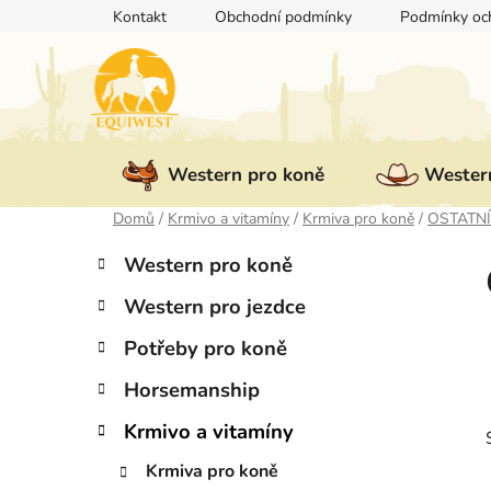
Přejít
Kontakt
Obchodní podmínky
Podmínky och
na
obsah
Western pro koně
Western
Domů
/
Krmivo a vitamíny
/
Krmiva pro koně
/
OSTATNÍ
P
K
Přeskočit
Western pro koně
a
kategorie
o
t
Western pro jezdce
s
e
t
g
Potřeby pro koně
r
o
Horsemanship
a
r
i
n
Krmivo a vitamíny
e
n
Krmiva pro koně
í