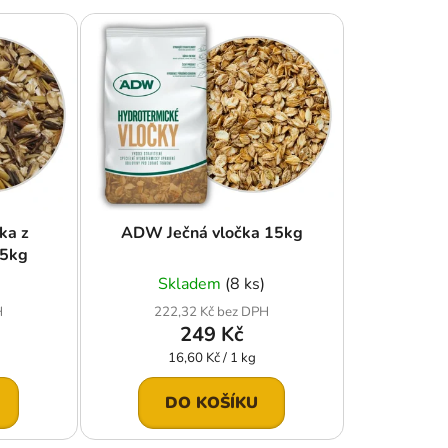
e
n
í
p
r
o
d
u
k
ka z
ADW Ječná vločka 15kg
t
15kg
ů
Skladem
(8 ks)
H
222,32 Kč bez DPH
249 Kč
Měrná
16,60 Kč / 1 kg
cena:
DO KOŠÍKU