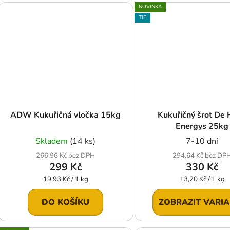
NOVINKA
TIP
ADW Kukuřičná vločka 15kg
Kukuřičný šrot De
Energys 25kg
Skladem
(14 ks)
7-10 dní
266,96 Kč bez DPH
294,64 Kč bez DP
299 Kč
330 Kč
Měrná
Měrná
19,93 Kč / 1 kg
13,20 Kč / 1 kg
cena:
cena:
DO KOŠÍKU
ZOBRAZIT VARI