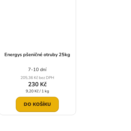
Energys pšeničné otruby 25kg
7-10 dní
205,36 Kč bez DPH
230 Kč
Měrná
9,20 Kč / 1 kg
cena:
DO KOŠÍKU
O