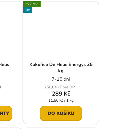
NOVINKA
TIP
 Heus
Kukuřice De Heus Energys 25
kg
7-10 dní
H
258,04 Kč bez DPH
289 Kč
Měrná
11,56 Kč / 1 kg
cena:
ANTY
DO KOŠÍKU