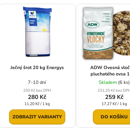
V
ý
p
s
p
r
o
d
Ječný šrot 20 kg Energys
ADW Ovesná vloč
u
pluchatého ovsa 
k
7-10 dní
Skladem
(6 ks)
t
250 Kč bez DPH
231,25 Kč bez DP
ů
280 Kč
259 Kč
Měrná
Měrná
11,20 Kč / 1 kg
17,27 Kč / 1 kg
cena:
cena:
ZOBRAZIT VARIANTY
DO KOŠÍKU