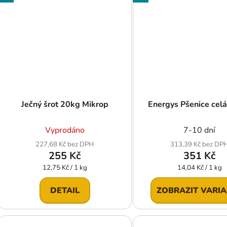
Ječný šrot 20kg Mikrop
Energys Pšenice cel
Vyprodáno
7-10 dní
227,68 Kč bez DPH
313,39 Kč bez DP
255 Kč
351 Kč
Měrná
Měrná
12,75 Kč / 1 kg
14,04 Kč / 1 kg
cena:
cena:
DETAIL
ZOBRAZIT VARI