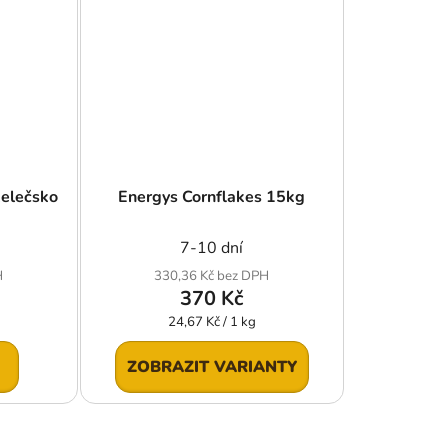
Kelečsko
Energys Cornflakes 15kg
7-10 dní
H
330,36 Kč bez DPH
370 Kč
Měrná
24,67 Kč / 1 kg
cena:
ZOBRAZIT VARIANTY