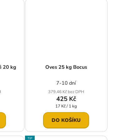
é 20 kg
Oves 25 kg Bocus
7-10 dní
H
379,46 Kč bez DPH
425 Kč
Měrná
17 Kč / 1 kg
cena:
DO KOŠÍKU
TIP