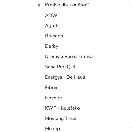
p
Krmivo dle zaměření
a
ADW
n
i
Agrobs
e
l
Brandon
Derby
Dromy a Bocus krmiva
Sano ProEQUI
Energys - De Heus
Fitmin
Hoveler
KWP - Kelečsko
Mustang Trace
Mikrop