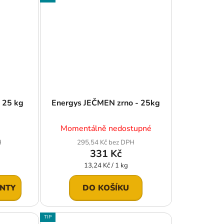
á 25 kg
Energys JEČMEN zrno - 25kg
Momentálně nedostupné
H
295,54 Kč bez DPH
331 Kč
Měrná
13,24 Kč / 1 kg
cena:
ANTY
DO KOŠÍKU
TIP