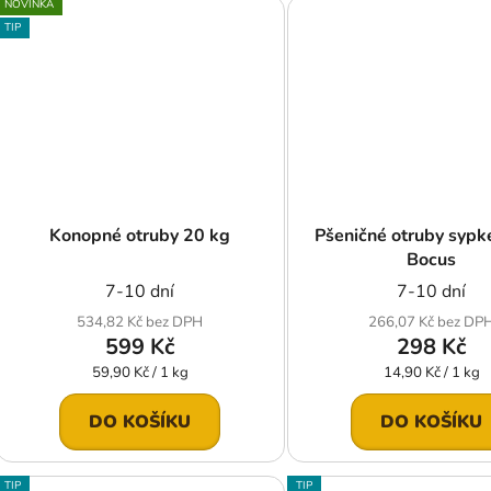
NOVINKA
TIP
Konopné otruby 20 kg
Pšeničné otruby sypk
Bocus
7-10 dní
7-10 dní
534,82 Kč bez DPH
266,07 Kč bez DP
599 Kč
298 Kč
Měrná
Měrná
59,90 Kč / 1 kg
14,90 Kč / 1 kg
cena:
cena:
DO KOŠÍKU
DO KOŠÍKU
TIP
TIP