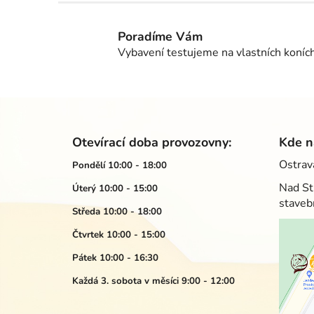
Poradíme Vám
Vybavení testujeme na vlastních koníc
Z
á
Otevírací doba provozovny:
Kde n
p
Ostrav
Pondělí 10:00 - 18:00
a
Nad St
Úterý 10:00 - 15:00
t
staveb
í
Středa 10:00 - 18:00
Čtvrtek 10:00 - 15:00
Pátek 10:00 - 16:30
Každá 3. sobota v měsíci 9:00 - 12:00