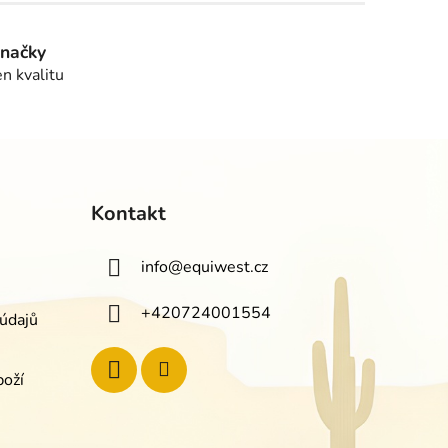
značky
en kvalitu
Kontakt
info
@
equiwest.cz
+420724001554
údajů
boží