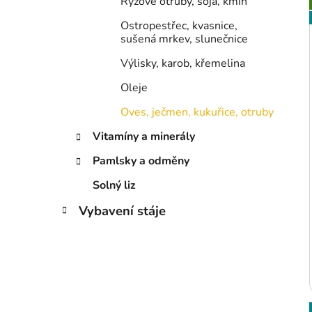
Rýžové otruby, soja, kmín
Ostropestřec, kvasnice,
sušená mrkev, slunečnice
Výlisky, karob, křemelina
Oleje
Oves, ječmen, kukuřice, otruby
Vitamíny a minerály
Pamlsky a odměny
Solný liz
Vybavení stáje