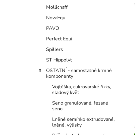
Mollichaff
NovaEqui
PAVO
Perfect Equi
Spillers
ST Hippolyt
OSTATNÍ - samostatné krmné
komponenty
Vojtěška, cukrovarské řízky,
sladový květ
Seno granulované, řezané
seno
Lněné semínko extrudované,
lněné, výlisky