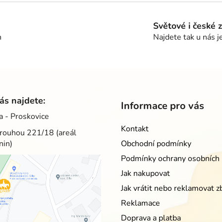
v
l
á
Světové i české 
d
h
Najdete tak u nás j
a
c
í
p
r
v
ás najdete:
Informace pro vás
k
a - Proskovice
y
Kontakt
v
rouhou 221/18 (areál
ý
nin)
Obchodní podmínky
p
Podmínky ochrany osobních 
i
s
Jak nakupovat
u
Jak vrátit nebo reklamovat z
Reklamace
Doprava a platba