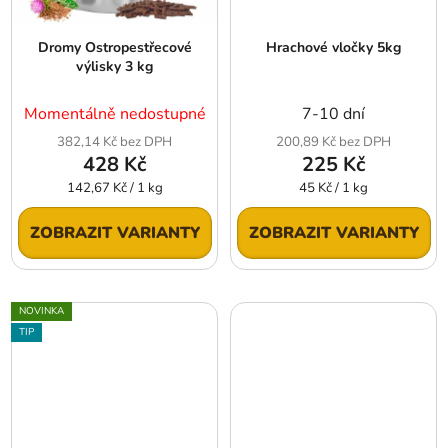
Dromy Ostropestřecové
Hrachové vločky 5kg
výlisky 3 kg
Momentálně nedostupné
7-10 dní
382,14 Kč bez DPH
200,89 Kč bez DPH
428 Kč
225 Kč
Měrná
Měrná
142,67 Kč / 1 kg
45 Kč / 1 kg
cena:
cena:
ZOBRAZIT VARIANTY
ZOBRAZIT VARIANTY
NOVINKA
TIP