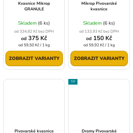
Kvasnice Mikrop
Mikrop Pivovarské
GRANULE
kvasnice
Skladem
(6 ks)
Skladem
(6 ks)
od 334,82 Kč bez DPH
od 133,93 Kč bez DPH
375 Kč
150 Kč
od
od
Měrná
Měrná
od 59,50 Kč / 1 kg
od 59,92 Kč / 1 kg
cena:
cena:
ZOBRAZIT VARIANTY
ZOBRAZIT VARIANTY
TIP
Pivovarské kvasnice
Dromy Pivovarské