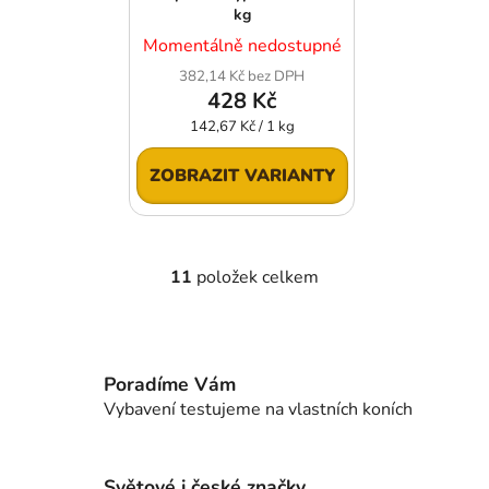
kg
Momentálně nedostupné
382,14 Kč bez DPH
428 Kč
Měrná
142,67 Kč / 1 kg
cena:
ZOBRAZIT VARIANTY
11
položek celkem
O
v
l
á
d
Poradíme Vám
a
Vybavení testujeme na vlastních koních
c
í
p
Světové i české značky