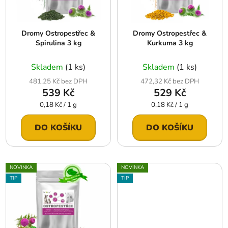
p
k
r
t
Dromy Ostropestřec &
Dromy Ostropestřec &
o
ů
Spirulina 3 kg
Kurkuma 3 kg
d
u
Skladem
(1 ks)
Skladem
(1 ks)
k
481,25 Kč bez DPH
472,32 Kč bez DPH
t
539 Kč
529 Kč
ů
Měrná
Měrná
0,18 Kč / 1 g
0,18 Kč / 1 g
cena:
cena:
DO KOŠÍKU
DO KOŠÍKU
NOVINKA
NOVINKA
TIP
TIP