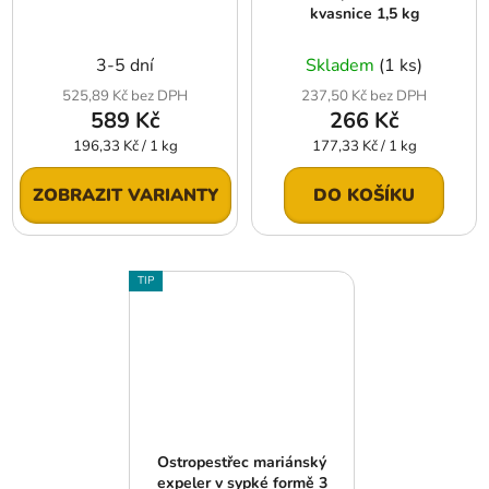
kvasnice 1,5 kg
3-5 dní
Skladem
(1 ks)
525,89 Kč bez DPH
237,50 Kč bez DPH
589 Kč
266 Kč
Měrná
Měrná
196,33 Kč / 1 kg
177,33 Kč / 1 kg
cena:
cena:
ZOBRAZIT VARIANTY
DO KOŠÍKU
TIP
Ostropestřec mariánský
expeler v sypké formě 3