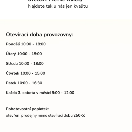
r
Najdete tak u nás jen kvalitu
v
k
Z
y
á
v
Otevírací doba provozovny:
ý
p
p
a
Pondělí 10:00 - 18:00
i
t
Úterý 10:00 - 15:00
s
í
u
Středa 10:00 - 18:00
Čtvrtek 10:00 - 15:00
Pátek 10:00 - 16:30
Každá 3. sobota v měsíci 9:00 - 12:00
Pohotovostní poplatek:
otevření prodejny mimo otevírací dobu
250Kč