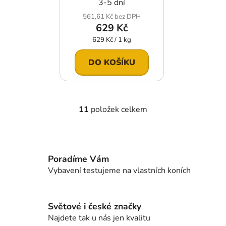
3-5 dní
561,61 Kč bez DPH
629 Kč
Měrná
629 Kč / 1 kg
cena:
DO KOŠÍKU
11
položek celkem
O
v
l
á
d
Poradíme Vám
a
Vybavení testujeme na vlastních koních
c
í
p
Světové i české značky
r
Najdete tak u nás jen kvalitu
v