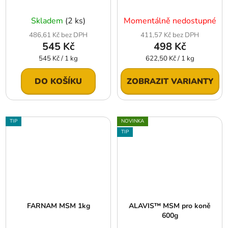
Skladem
(2 ks)
Momentálně nedostupné
486,61 Kč bez DPH
411,57 Kč bez DPH
545 Kč
498 Kč
Měrná
Měrná
545 Kč / 1 kg
622,50 Kč / 1 kg
cena:
cena:
DO KOŠÍKU
ZOBRAZIT VARIANTY
TIP
NOVINKA
TIP
FARNAM MSM 1kg
ALAVIS™ MSM pro koně
600g