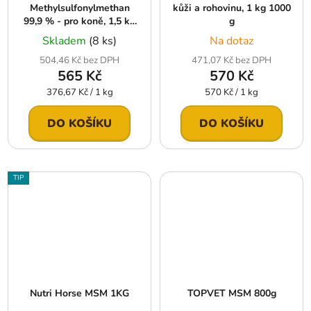
Methylsulfonylmethan
kůži a rohovinu, 1 kg 1000
99,9 % - pro koně, 1,5 kg
g
Krmiva Hulín
Skladem
(8 ks)
Na dotaz
504,46 Kč bez DPH
471,07 Kč bez DPH
565 Kč
570 Kč
Měrná
Měrná
376,67 Kč / 1 kg
570 Kč / 1 kg
cena:
cena:
DO KOŠÍKU
DO KOŠÍKU
TIP
Nutri Horse MSM 1KG
TOPVET MSM 800g