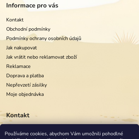
Informace pro vás
Kontakt
Obchodní podmínky
Podmínky ochrany osobních údajů
Jak nakupovat
Jak vrátit nebo reklamovat zboží
Reklamace
Doprava a platba
Nepřevzetí zásilky
Moje objednávka
Kontakt
info
@
equiwest.cz
Používáme cookies, abychom Vám umožnili pohodlné