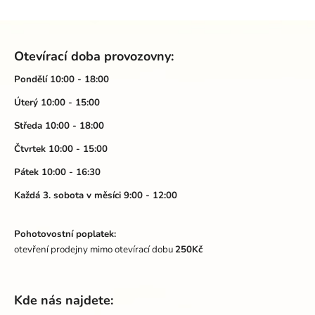
k
Z
y
á
v
Otevírací doba provozovny:
ý
p
p
a
Pondělí 10:00 - 18:00
i
t
Úterý 10:00 - 15:00
s
í
u
Středa 10:00 - 18:00
Čtvrtek 10:00 - 15:00
Pátek 10:00 - 16:30
Každá 3. sobota v měsíci 9:00 - 12:00
Pohotovostní poplatek:
otevření prodejny mimo otevírací dobu
250Kč
Kde nás najdete: