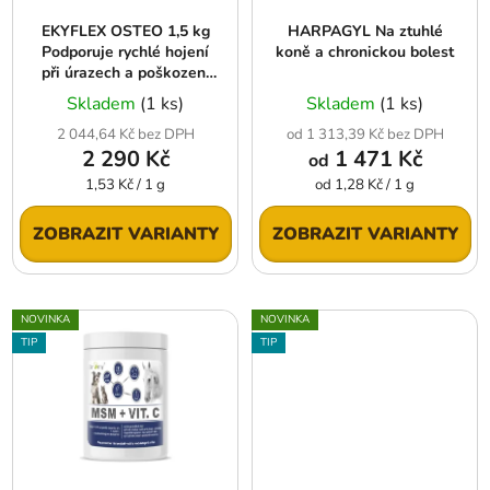
r
t
EKYFLEX OSTEO 1,5 kg
HARPAGYL Na ztuhlé
o
ů
Podporuje rychlé hojení
koně a chronickou bolest
d
při úrazech a poškození
u
kostí
Skladem
(1 ks)
Skladem
(1 ks)
k
2 044,64 Kč bez DPH
od 1 313,39 Kč bez DPH
t
2 290 Kč
1 471 Kč
od
ů
Měrná
Měrná
1,53 Kč / 1 g
od 1,28 Kč / 1 g
cena:
cena:
ZOBRAZIT VARIANTY
ZOBRAZIT VARIANTY
NOVINKA
NOVINKA
TIP
TIP