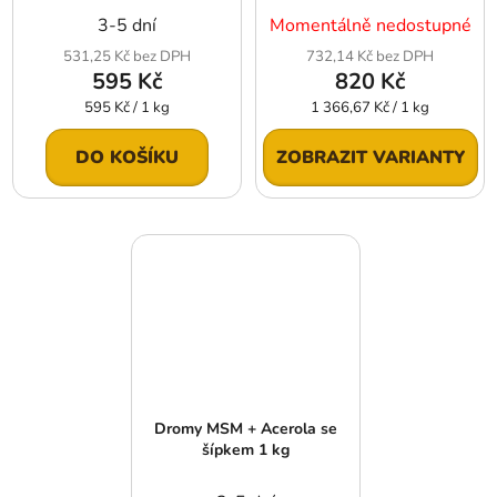
3-5 dní
Momentálně nedostupné
531,25 Kč bez DPH
732,14 Kč bez DPH
595 Kč
820 Kč
Měrná
Měrná
595 Kč / 1 kg
1 366,67 Kč / 1 kg
cena:
cena:
DO KOŠÍKU
ZOBRAZIT VARIANTY
Dromy MSM + Acerola se
šípkem 1 kg