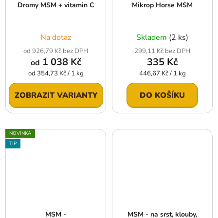
Dromy MSM + vitamin C
Mikrop Horse MSM
Na dotaz
Skladem
(2 ks)
od 926,79 Kč bez DPH
299,11 Kč bez DPH
1 038 Kč
335 Kč
od
Měrná
Měrná
od 354,73 Kč / 1 kg
446,67 Kč / 1 kg
cena:
cena:
ZOBRAZIT VARIANTY
DO KOŠÍKU
NOVINKA
TIP
MSM -
MSM - na srst, klouby,