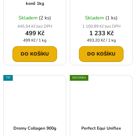
koně 1kg
Skladem
(2 ks)
Skladem
(1 ks)
445,54 Kč bez DPH
1 100,89 Kč bez DPH
499 Kč
1 233 Kč
Měrná
Měrná
499 Kč / 1 kg
493,20 Kč / 1 kg
cena:
cena:
DO KOŠÍKU
DO KOŠÍKU
TIP
NOVINKA
Dromy Collagen 900g
Perfect Equi Uniflex