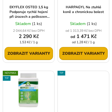
r
t
EKYFLEX OSTEO 1,5 kg
HARPAGYL Na ztuhlé
o
ů
Podporuje rychlé hojení
koně a chronickou bolest
d
při úrazech a poškození
u
kostí
Skladem
(1 ks)
Skladem
(1 ks)
k
2 044,64 Kč bez DPH
od 1 313,39 Kč bez DPH
t
2 290 Kč
1 471 Kč
od
ů
Měrná
Měrná
1,53 Kč / 1 g
od 1,28 Kč / 1 g
cena:
cena:
ZOBRAZIT VARIANTY
ZOBRAZIT VARIANTY
NOVINKA
TIP
TIP