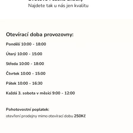
r
Najdete tak u nás jen kvalitu
v
k
Z
y
á
v
Otevírací doba provozovny:
ý
p
p
a
Pondělí 10:00 - 18:00
i
t
Úterý 10:00 - 15:00
s
í
u
Středa 10:00 - 18:00
Čtvrtek 10:00 - 15:00
Pátek 10:00 - 16:30
Každá 3. sobota v měsíci 9:00 - 12:00
Pohotovostní poplatek:
otevření prodejny mimo otevírací dobu
250Kč