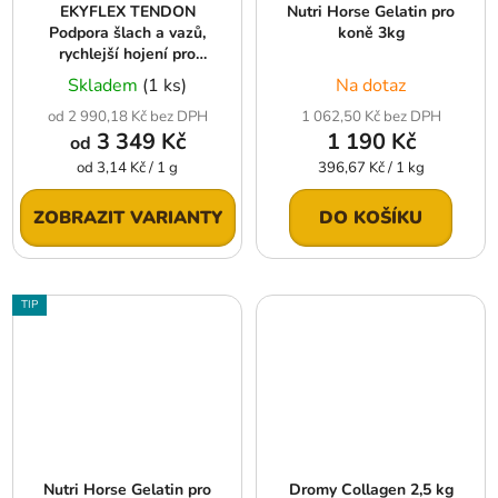
EKYFLEX TENDON
Nutri Horse Gelatin pro
Podpora šlach a vazů,
koně 3kg
rychlejší hojení pro
natřené nebo utržené
Skladem
(1 ks)
Na dotaz
šlachy
od 2 990,18 Kč bez DPH
1 062,50 Kč bez DPH
3 349 Kč
1 190 Kč
od
Měrná
Měrná
od 3,14 Kč / 1 g
396,67 Kč / 1 kg
cena:
cena:
ZOBRAZIT VARIANTY
DO KOŠÍKU
TIP
Nutri Horse Gelatin pro
Dromy Collagen 2,5 kg