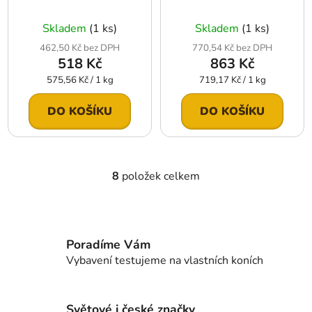
Skladem
(1 ks)
Skladem
(1 ks)
462,50 Kč bez DPH
770,54 Kč bez DPH
518 Kč
863 Kč
Měrná
Měrná
575,56 Kč / 1 kg
719,17 Kč / 1 kg
cena:
cena:
DO KOŠÍKU
DO KOŠÍKU
8
položek celkem
O
v
l
á
d
Poradíme Vám
a
Vybavení testujeme na vlastních koních
c
í
p
Světové i české značky