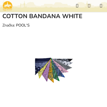
Přejít
Hledat
NÁKUP
na
KOŠÍK
obsah
COTTON BANDANA WHITE
Značka:
POOL'S