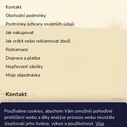
Kontakt
Obchodní podmínky
Podmínky ochrany osobních údajů
Jak nakupovat
Jak vrátit nebo reklamovat zboží
Reklamace
Doprava a platba
Nepřevzetí zásilky
Moje objednávka
Kontakt
info
@
equiwest.cz
Používáme cookies, abychom Vám umožnili pohodlné
prohlížení webu a díky analýze provozu webu neustále
+420724001554
zlepšovali jeho funkce, výkon a použitelnost.
Více