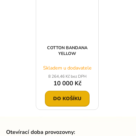
COTTON BANDANA
YELLOW
Skladem u dodavatele
8 264,46 Kč bez DPH
10 000 Kč
DO KOŠÍKU
Z
á
Otevírací doba provozovny:
p