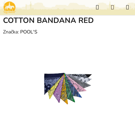
Přejít
Hledat
NÁKUP
na
KOŠÍK
obsah
COTTON BANDANA RED
Značka:
POOL'S