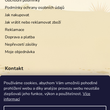
Obchodní podmínky
Podmínky ochrany osobních údajů
Jak nakupovat
Jak vrátit nebo reklamovat zboží
Reklamace
Doprava a platba
Nepřevzetí zásilky
Moje objednávka
Kontakt
info
@
equiwest.cz
Používáme cookies, abychom Vám umožnili pohodlné
prohlížení webu a díky analýze provozu webu neustále
+420724001554
zlepšovali jeho funkce, výkon a použitelnost.
Více
informací