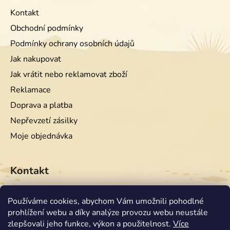
Kontakt
Obchodní podmínky
Podmínky ochrany osobních údajů
Jak nakupovat
Jak vrátit nebo reklamovat zboží
Reklamace
Doprava a platba
Nepřevzetí zásilky
Moje objednávka
Kontakt
info
@
equiwest.cz
Používáme cookies, abychom Vám umožnili pohodlné
prohlížení webu a díky analýze provozu webu neustále
+420724001554
zlepšovali jeho funkce, výkon a použitelnost.
Více