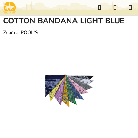
Přejít
Hledat
NÁKUP
na
KOŠÍK
obsah
COTTON BANDANA LIGHT BLUE
Značka:
POOL'S