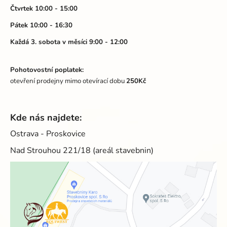
v
Čtvrtek 10:00 - 15:00
k
Pátek 10:00 - 16:30
y
v
Každá 3. sobota v měsíci 9:00 - 12:00
ý
p
Pohotovostní poplatek:
i
otevření prodejny mimo otevírací dobu
250Kč
s
u
Kde nás najdete:
Ostrava - Proskovice
Nad Strouhou 221/18 (areál stavebnin)