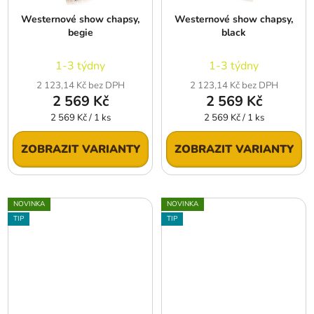
Westernové show chapsy,
Westernové show chapsy,
begie
black
1-3 týdny
1-3 týdny
2 123,14 Kč bez DPH
2 123,14 Kč bez DPH
2 569 Kč
2 569 Kč
Měrná
Měrná
2 569 Kč / 1 ks
2 569 Kč / 1 ks
cena:
cena:
ZOBRAZIT VARIANTY
ZOBRAZIT VARIANTY
NOVINKA
NOVINKA
TIP
TIP