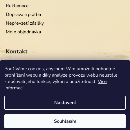
Reklamace
Doprava a platba
Nepřevzetí zásilky
Moje objednávka
Kontakt
info
@
equiwest.cz
Používáme cookies, abychom Vám umožnili pohodlné
prohlížení webu a díky analýze provozu webu neustále
+420724001554
zlepšovali jeho funkce, výkon a použitelnost.
Více
informací
Nastavení
Souhlasím
Vytvořil Shoptet
Copyright 2026
Equiwest
. Všechna práva vyhrazena.