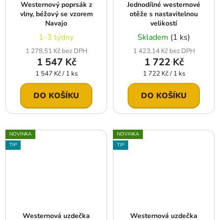
Westernový poprsák z
Jednodílné westernové
vlny, béžový se vzorem
otěže s nastavitelnou
Navajo
velikostí
1-3 týdny
Skladem
(1 ks)
1 278,51 Kč bez DPH
1 423,14 Kč bez DPH
1 547 Kč
1 722 Kč
Měrná
Měrná
1 547 Kč / 1 ks
1 722 Kč / 1 ks
cena:
cena:
DO KOŠÍKU
DO KOŠÍKU
NOVINKA
NOVINKA
TIP
TIP
Westernová uzdečka
Westernová uzdečka