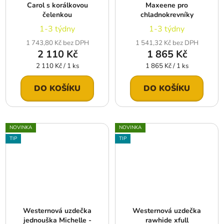
Carol s korálkovou
Maxeene pro
čelenkou
chladnokrevníky
1-3 týdny
1-3 týdny
1 743,80 Kč bez DPH
1 541,32 Kč bez DPH
2 110 Kč
1 865 Kč
Měrná
Měrná
2 110 Kč / 1 ks
1 865 Kč / 1 ks
cena:
cena:
DO KOŠÍKU
DO KOŠÍKU
NOVINKA
NOVINKA
TIP
TIP
Westernová uzdečka
Westernová uzdečka
jednouška Michelle -
rawhide xfull