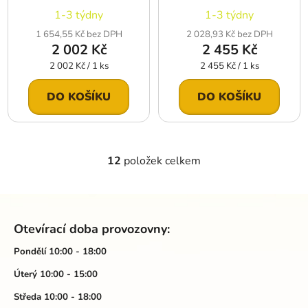
1-3 týdny
1-3 týdny
1 654,55 Kč bez DPH
2 028,93 Kč bez DPH
2 002 Kč
2 455 Kč
Měrná
Měrná
2 002 Kč / 1 ks
2 455 Kč / 1 ks
cena:
cena:
DO KOŠÍKU
DO KOŠÍKU
12
položek celkem
O
v
l
Z
á
á
d
Otevírací doba provozovny:
p
a
a
Pondělí 10:00 - 18:00
c
t
í
Úterý 10:00 - 15:00
p
í
Středa 10:00 - 18:00
r