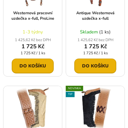
p
o
r
d
Westernová pracovní
Antique Westernová
o
u
uzdečka x-full, ProLine
uzdečka x-full
d
k
u
t
1-3 týdny
Skladem
(1 ks)
k
ů
1 425,62 Kč bez DPH
1 425,62 Kč bez DPH
t
1 725 Kč
1 725 Kč
ů
Měrná
Měrná
1 725 Kč / 1 ks
1 725 Kč / 1 ks
cena:
cena:
DO KOŠÍKU
DO KOŠÍKU
NOVINKA
TIP