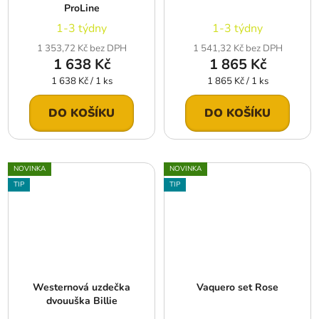
ProLine
1-3 týdny
1-3 týdny
1 353,72 Kč bez DPH
1 541,32 Kč bez DPH
1 638 Kč
1 865 Kč
Měrná
Měrná
1 638 Kč / 1 ks
1 865 Kč / 1 ks
cena:
cena:
DO KOŠÍKU
DO KOŠÍKU
NOVINKA
NOVINKA
TIP
TIP
Westernová uzdečka
Vaquero set Rose
dvouuška Billie