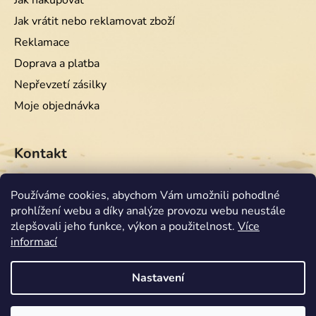
Jak nakupovat
Jak vrátit nebo reklamovat zboží
Reklamace
Doprava a platba
Nepřevzetí zásilky
Moje objednávka
Kontakt
info
@
equiwest.cz
Používáme cookies, abychom Vám umožnili pohodlné
prohlížení webu a díky analýze provozu webu neustále
+420724001554
zlepšovali jeho funkce, výkon a použitelnost.
Více
informací
Nastavení