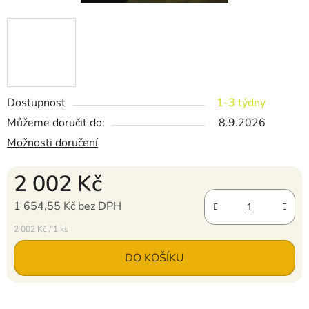
Dostupnost
1-3 týdny
Můžeme doručit do:
8.9.2026
Možnosti doručení
2 002 Kč
1 654,55 Kč bez DPH
Měrná cena:
2 002 Kč / 1 ks
DO KOŠÍKU