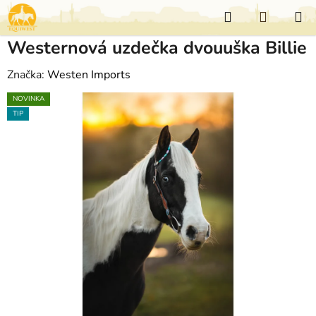
Přejít
Hledat
NÁKUP
na
KOŠÍK
obsah
Westernová uzdečka dvouuška Billie
Značka:
Westen Imports
NOVINKA
TIP