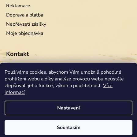
Reklamace
Doprava a platba
Nepřevzetí zásilky
Moje objednávka
Kontakt
info
@
equiwest.cz
Používáme cookies, abychom Vám umožnili pohodlné
prohlížení webu a díky analýze provozu webu neustále
+420724001554
zlepšovali jeho funkce, výkon a použitelnost.
Více
informací
Nastavení
Souhlasím
Vytvořil Shoptet
Copyright 2026
Equiwest
. Všechna práva vyhrazena.