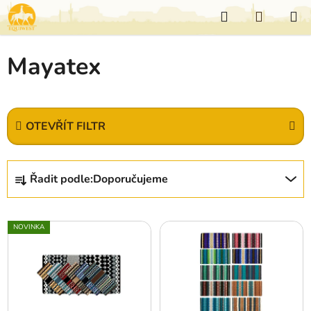
Přejít
Hledat
NÁKUP
na
KOŠÍK
obsah
Mayatex
OTEVŘÍT FILTR
Ř
Řadit podle:
Doporučujeme
a
z
V
e
NOVINKA
ý
n
p
í
i
p
s
r