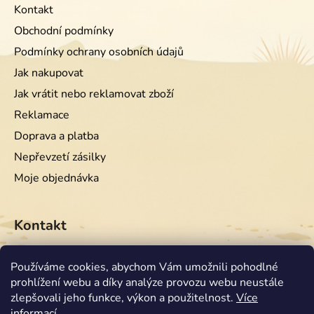
Kontakt
Obchodní podmínky
Podmínky ochrany osobních údajů
Jak nakupovat
Jak vrátit nebo reklamovat zboží
Reklamace
Doprava a platba
Nepřevzetí zásilky
Moje objednávka
Kontakt
info
@
equiwest.cz
Používáme cookies, abychom Vám umožnili pohodlné
prohlížení webu a díky analýze provozu webu neustále
+420724001554
zlepšovali jeho funkce, výkon a použitelnost.
Více
informací