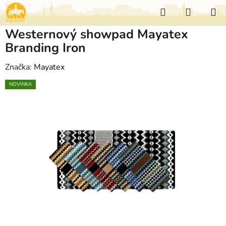
Přejít
Hledat
NÁKUP
na
KOŠÍK
obsah
Westernový showpad Mayatex
Branding Iron
Značka:
Mayatex
NOVINKA