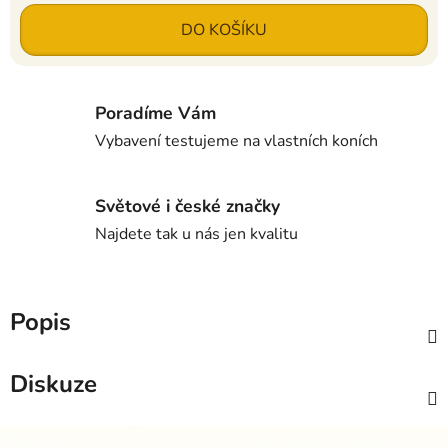
Měrná cena:
DO KOŠÍKU
Poradíme Vám
Vybavení testujeme na vlastních koních
Světové i české značky
Najdete tak u nás jen kvalitu
Popis
Diskuze
Z