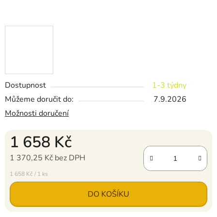
Dostupnost
1-3 týdny
Můžeme doručit do:
7.9.2026
Možnosti doručení
1 658 Kč
1 370,25 Kč bez DPH
Měrná cena:
1 658 Kč / 1 ks
DO KOŠÍKU