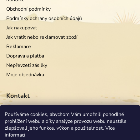
Obchodní podmínky
Podmínky ochrany osobních údajů
Jak nakupovat
Jak vrátit nebo reklamovat zboží
Reklamace
Doprava a platba
Nepřevzetí zásilky
Moje objednávka
Kontakt
info
@
equiwest.cz
Používáme cookies, abychom Vám umožnili pohodlné
prohlížení webu a díky analýze provozu webu neustále
+420724001554
zlepšovali jeho funkce, výkon a použitelnost.
Více
informací