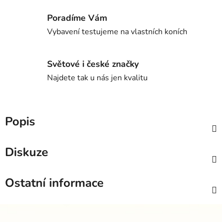
Poradíme Vám
Vybavení testujeme na vlastních koních
Světové i české značky
Najdete tak u nás jen kvalitu
Popis
Diskuze
Ostatní informace
Z