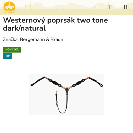
Přejít
Hledat
NÁKUP
na
KOŠÍK
obsah
Westernový poprsák two tone
dark/natural
Značka:
Bergemann & Braun
NOVINKA
TIP